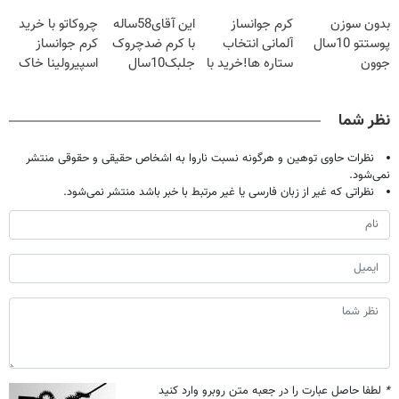
20سال جوون
آلمانی(تخفیف
😳! خرید با
بدون سوزن
کرم جوانساز
این آقای58ساله
چروکاتو با خرید
شدی🔥
ویژه تا امشب)
تخفیف ویژه
پوستتو 10سال
آلمانی انتخاب
با کرم ضدچروک
کرم جوانساز
جوون
ستاره ها!خرید با
جلبک10سال
اسپیرولینا خاک
کن50%تخفیف
تخفیف
جوان
یکسان کن!کلیک
پاییزی
شد(سفارش با
جهت خرید
نظر شما
تخفیف)
نظرات حاوی توهین و هرگونه نسبت ناروا به اشخاص حقیقی و حقوقی منتشر
نمی‌شود.
نظراتی که غیر از زبان فارسی یا غیر مرتبط با خبر باشد منتشر نمی‌شود.
*
لطفا حاصل عبارت را در جعبه متن روبرو وارد کنید