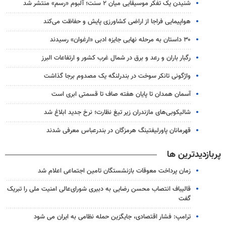
شنیدن یک تفکر موسیقایی میان ۲ سنت؛ آلبوم «رسم» منتشر شد
هواپیمایی فراجا از اراضی کشاورزی پایش و حفاظت می‌کند
۳۰ داستان به مرحله نهایی جایزه ادبی «ارغوان» رسیدند
رگبار باران و رعد و برق در شمال غرب کشور و ارتفاعات البرز
واژگونی تانکر سوخت در بندرلنگه یک مصدوم برجا گذاشت
آسمان همدان تا پایان هفته صاف تا قسمتی ابری است
شالیکوبی‌های مازندران زیر تیغ نظارت؛ نرخ جدید ابلاغ شد
قهرمانان پاورلیفتینگ هرمزگان در بندرعباس معرفی شدند
پربازدیدترین ها
زمان پرداخت معوقات بازنشستگان تامین اجتماعی اعلام شد
قالیباف انتصاب محسن رضایی به دبیری شورای‌عالی امنیت ملی را تبریک
گفت
ترامپ: فشار اقتصادی، جایگزین حمله نظامی به ایران می شود