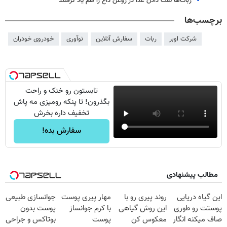
ربات‌ها تفت دادن غذا در روغن داغ را هم یاد گرفتند
برچسب‌ها
شرکت اوبر
ربات
سفارش آنلاین
نوآوری
خودروی خودران
تابستون رو خنک و راحت
بگذرون! تا پنکه رومیزی مه پاش
تخفیف داره بخرش
سفارش بده!
مطالب پیشنهادی
این گیاه دریایی
روند پیری رو با
مهار پیری پوست
جوانسازی طبیعی
پوستت رو طوری
این روش گیاهی
با کرم جوانساز
پوست بدون
صاف میکنه انگار
معکوس کن
پوست
بوتاکس و جراحی