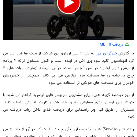
0
دریافت
10 MB
seconds
of
به گزارش
خبرگزاری مهر
به نقل از سی ان ان، این شرکت از مدت ها قبل ادعا می
49
کرد اتوماسیون کلید سودآوری اش در آینده است و اکنون مشغول ارائه ۲ برنامه
seconds
آزمایشی «اوبر ایتس» در لس آنجلس است. در این برنامه آزمایشی ربات های ۴
چرخ در پیاده رو ها مسافت های کوتاهی طی می کنند. همچنین از خودروهای
خودران برای مسافت های طولانی تر استفاده می شود.
از روز دوشنبه گزینه هایی برای مشتریان سرویس «اوبر ایتس» فراهم می شود تا
بتوانند بین ارسال غذای سفارشی به وسیله ربات و کارمند انسانی انتخاب کنند.
مشتریان از طریق اپ اوبر راهنمایی برای دریافت غذای داخل ربات دریافت می
کنند.
ربات «سرو»(Serve) شبیه یک یخدان رنگی چرخدار است که در آن از بالا باز می
شود و بسته داخل را نشان می دهد. این ربات که در غرب هالیوود فعالیت می