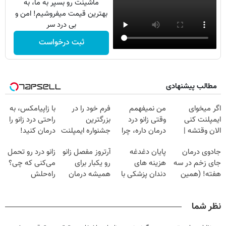
ماشینت رو بسپر به ما، به
بهترین قیمت میفروشیم! امن و
بی درد سر
ثبت درخواست
مطالب پیشنهادی
اگر میخوای
من نمیفهمم
فرم خود را در
با زاپیامکس، به
ایمپلنت کنی
وقتی زانو درد
بزرگترین
راحتی درد زانو را
الان وقتشه |
درمان داره، چرا
جشنواره ایمپلنت
درمان کنید!
فقط با ۲۵
دردش رو داری
تهران پر کنید ! |
جادوی درمان
پایان دغدغه
آرتروز مفصل زانو
زانو درد رو تحمل
میلیون تومان!!!
تحمل میکنی؟❗
فقط ۲۵ میلیون
جای زخم در سه
هزینه های
رو یکبار برای
می‌کنی که چی؟
هفته! (همین
دندان پزشکی با
همیشه درمان
راه‌حلش
حالا رایگان
پک سفید کننده
کن!
همین‌جاست!
صحبت کنید)
خانگی
◗پرسش‌نامه◖
نظر شما