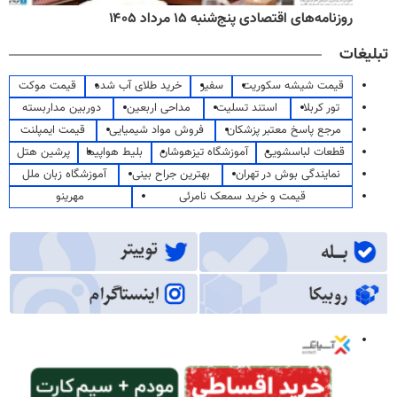
روزنامه‌های اقتصادی پنج‌شنبه ۱۵ مرداد ۱۴۰۵
تبلیغات
قیمت شیشه سکوریت
سفیر
خرید طلای آب شده
قیمت موکت
تور کربلا
استند تسلیت
مداحی اربعین
دوربین مداربسته
مرجع پاسخ معتبر پزشکان
فروش مواد شیمیایی
قیمت ایمپلنت
قطعات لباسشویی
آموزشگاه تیزهوشان
بلیط هواپیما
پرشین هتل
نمایندگی بوش در تهران
بهترین جراح بینی
آموزشگاه زبان ملل
قیمت و خرید سمعک نامرئی
مهرینو