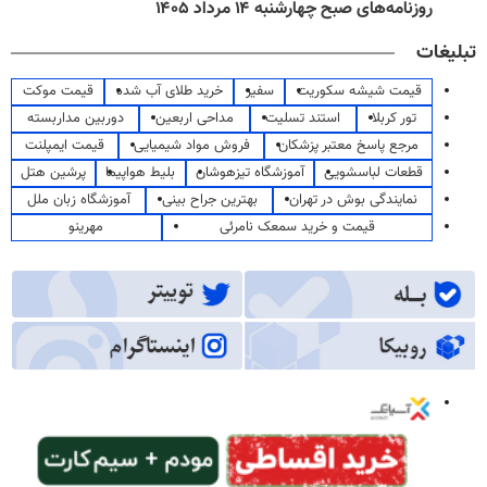
روزنامه‌های صبح چهارشنبه ۱۴ مرداد ۱۴۰۵
تبلیغات
قیمت شیشه سکوریت
سفیر
خرید طلای آب شده
قیمت موکت
تور کربلا
استند تسلیت
مداحی اربعین
دوربین مداربسته
مرجع پاسخ معتبر پزشکان
فروش مواد شیمیایی
قیمت ایمپلنت
قطعات لباسشویی
آموزشگاه تیزهوشان
بلیط هواپیما
پرشین هتل
نمایندگی بوش در تهران
بهترین جراح بینی
آموزشگاه زبان ملل
قیمت و خرید سمعک نامرئی
مهرینو