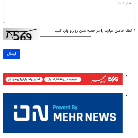
*
لطفا حاصل عبارت را در جعبه متن روبرو وارد کنید
ارسال