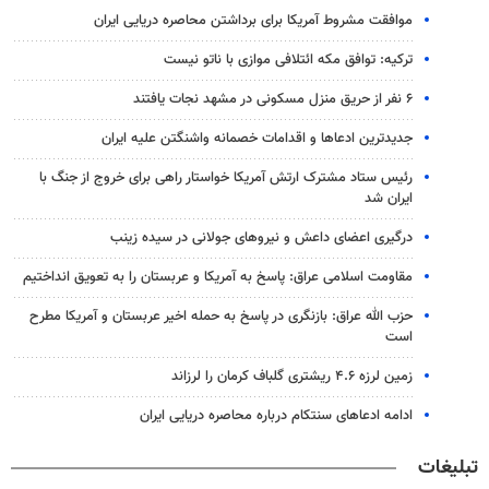
موافقت مشروط آمریکا برای برداشتن محاصره دریایی ایران
ترکیه: توافق مکه ائتلافی موازی با ناتو نیست
۶ نفر از حریق منزل مسکونی در مشهد نجات یافتند
جدیدترین ادعاها و اقدامات خصمانه واشنگتن علیه ایران
رئیس ستاد مشترک ارتش آمریکا خواستار راهی برای خروج از جنگ با
ایران شد
درگیری اعضای داعش و نیروهای جولانی در سیده زینب
مقاومت اسلامی عراق: پاسخ به آمریکا و عربستان را به تعویق انداختیم
حزب الله عراق: بازنگری در پاسخ به حمله اخیر عربستان و آمریکا مطرح
است
زمین لرزه ۴.۶ ریشتری گلباف کرمان را لرزاند
ادامه ادعاهای سنتکام درباره محاصره دریایی ایران
تبلیغات