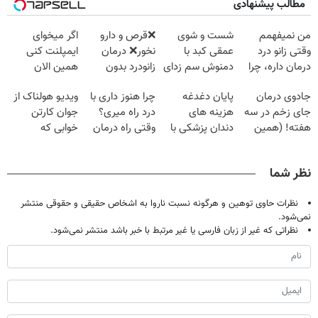
مطالب پیشنهادی
من نمیفهمم
شست و شوی
❌قرص‌ و دارو
اگر میخوای
وقتی زانو درد
عمقی کبد با
نخور❌ درمان
ایمپلنت کنی
درمان داره، چرا
دمنوش سم زدای
زانودرد بدون
همین الان
دردش رو داری
گیاهی
قرص
وقتشه | فقط با
جادوی درمان
پایان دغدغه
چرا هنوز داری با
ویدیو هولناک از
تحمل میکنی؟❗
۲۵ میلیون
جای زخم در سه
هزینه های
درد راه میری؟
جوان کارتن
تومان!!!
هفته! (همین
دندان پزشکی با
وقتی راه درمان
خوابی که
حالا رایگان
پک سفید کننده
جلو پاته!
میلیاردر شد.
صحبت کنید)
خانگی
آموزش رایگان
نظر شما
نظرات حاوی توهین و هرگونه نسبت ناروا به اشخاص حقیقی و حقوقی منتشر
نمی‌شود.
نظراتی که غیر از زبان فارسی یا غیر مرتبط با خبر باشد منتشر نمی‌شود.