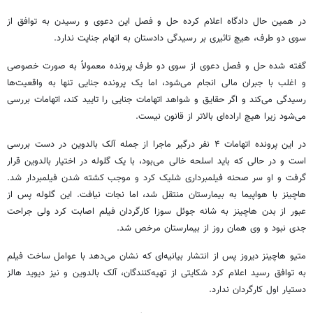
در همین حال دادگاه اعلام کرده حل و فصل این دعوی و رسیدن به توافق از
سوی دو طرف، هیچ تاثیری بر رسیدگی دادستان به اتهام جنایت ندارد.
گفته شده حل و فصل دعوی از سوی دو طرف پرونده معمولاً به صورت خصوصی
و اغلب با جبران مالی انجام می‌شود، اما یک پرونده جنایی تنها به واقعیت‌ها
رسیدگی می‌کند و اگر حقایق و شواهد اتهامات جنایی را تایید کند، اتهامات بررسی
می‌شود زیرا هیچ اراده‌ای بالاتر از قانون نیست.
در این پرونده اتهامات ۴ نفر درگیر ماجرا از جمله
آلک
بالدوین
در دست بررسی
است و در حالی که باید اسلحه خالی می‌بود، با یک گلوله در اختیار
بالدوین
قرار
گرفت و او سر صحنه فیلمبرداری شلیک کرد و موجب کشته شدن
فیلمبردار
شد.
هاچینز
با هواپیما به بیمارستان منتقل شد، اما نجات نیافت. این گلوله پس از
عبور از بدن
هاچینز
به شانه
جوئل
سوزا
کارگردان فیلم اصابت کرد ولی جراحت
جدی نبود و وی همان روز از بیمارستان مرخص شد.
متیو
هاچینز
دیروز پس از انتشار بیانیه‌ای که نشان می‌دهد با عوامل ساخت فیلم
به توافق رسید اعلام کرد شکایتی از تهیه‌کنندگان،
آلک
بالدوین
و نیز دیوید
هالز
دستیار اول کارگردان ندارد.