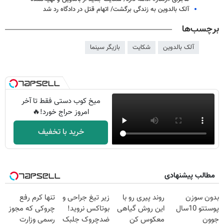
آلک بالدوین به زندگی برگشت/ اتهام قتل در دادگاه رد شد
برچسب‌ها
آلک بالدوین
شکایت
بازیگر سینما
میخ کوب دستی فقط تا آخر
امروز حراج خورد!🔥
خرید با تخفیف
مطالب پیشنهادی
بدون سوزن
روند پیری رو با
زیر تیغ جراحی و
تنها کرم رفع
پوستتو 10سال
این روش گیاهی
بوتاکس نروید!
چروکی که مجوز
جوون
معکوس کن
ضدچروک جلبک
رسمی وزارت