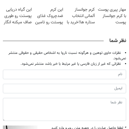
کن50%تخفیف
با40%تخفیف
بهداشت دارد
مهار پیری پوست
کرم جوانساز
این کرم
این گیاه دریایی
پاییزی
با کرم جوانساز
آلمانی انتخاب
ضدچروک غذای
پوستت رو طوری
پوست
ستاره ها!خرید با
پوستت رو تامین
صاف میکنه انگار
آلمانی(تخفیف
تخفیف
میکنه (خرید با
20سال جوون
ویژه تا امشب)
40%تخفیف)
شدی🔥
نظر شما
نظرات حاوی توهین و هرگونه نسبت ناروا به اشخاص حقیقی و حقوقی منتشر
نمی‌شود.
نظراتی که غیر از زبان فارسی یا غیر مرتبط با خبر باشد منتشر نمی‌شود.
*
لطفا حاصل عبارت را در جعبه متن روبرو وارد کنید