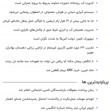
کدورت آب رودخانه «جورد» دماوند مربوط به پروژه عمرانی است
سیستم آبیاری مبتنی بر هوش مصنوعی در اصفهان رونمایی می‌شود
جا به جایی بیش از ۴۱ هزار زائر اربعین با ناوگان حمل ونقل جاده‌ای کرمان
مدیریت همزمان آب و انرژی شرط عبور از چالش‌های ناترازی است
نیویورک تایمز: دولت آمریکا به شدت نگران است
تخریب ۲۳ مورد تغییر کاربری غیرمجاز در اراضی زراعی دهستان بهادران
مهریز
۸ تناقض‌ پیمان مکه؛ آیا ریاض می تواند به تعهدات سه جانبه دل ببندد
شاه غیبی: خرید MRI بیجار قطعی شد
پربازدیدترین ها
زمان پرداخت معوقات بازنشستگان تامین اجتماعی اعلام شد
انهدام مهمات عمل‌نکرده در پاکدشت؛ احتمال شنیده‌شدن صدای انفجار
لژیونر ایرانی تیتر رسانه «سان» انگلیس شد