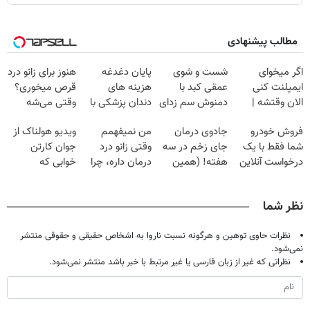
مطالب پیشنهادی
اگر میخوای
شست و شوی
پایان دغدغه
هنوز برای زانو درد
ایمپلنت کنی
عمقی کبد با
هزینه های
قرص میخوری؟
الان وقتشه |
دمنوش سم زدای
دندان پزشکی با
وقتی می‌شه
فقط با ۲۵
گیاهی
پک سفید کننده
بدون عمل
فروش خودرو
جادوی درمان
من نمیفهمم
ویدیو هولناک از
میلیون تومان!!!
خانگی
درمانش کرد؟؟؟؟
شما فقط با یک
جای زخم در سه
وقتی زانو درد
جوان کارتن
درخواست آنلاین
هفته! (همین
درمان داره، چرا
خوابی که
✔
حالا رایگان
دردش رو داری
میلیاردر شد.
صحبت کنید)
تحمل میکنی؟❗
آموزش رایگان
نظر شما
نظرات حاوی توهین و هرگونه نسبت ناروا به اشخاص حقیقی و حقوقی منتشر
نمی‌شود.
نظراتی که غیر از زبان فارسی یا غیر مرتبط با خبر باشد منتشر نمی‌شود.