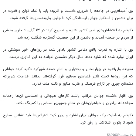
وی اُمیدآفرینی در جامعه را ضروری دانست و افزود: باید با تمام توان و قدرت در
برابر دشمن و استکبار جهانی ایستادگی کرد تا جلوی وارونه‌سازی‌ها گرفته شود.
نکونام به اغتشاش‌های اخیر کشور اشاره و تصریح کرد: در ۱۳ آبان‌ماه جاری بخشی
از مردم در صحنه آمدند و دشمن از این جمعیت گسترده شگفت زده شد.
وی با اشاره به قدرت بالای دفاعی کشور یادآور شد: در روزهای اخیر موشکی در
ایران تولید شده که شاید ده‌ها سال دیگر دشمنان نتوانند به این فناوری برسند.
نماینده ولی‌فقیه در چهارمحال و بختیاری و امام جمعه شهرکرد تأکید کرد: جوانانی
که این روزها تحت تأثیر فضاهای مجازی قرار گرفته‌اند بدانند اقدامات شرورانه
دشمنان چیزی جز تاراج فرهنگ و غارت منابع و ذلت ملت ندارد.
وی اظهار داشت: جوانان مراقب باشند کارهای هیجانی و احساسی آن‌ها زحمات
مجاهدانه
برادران و خواهران‌شان در نظام جمهوری اسلامی را کم‌رنگ نکند.
نکونام به فطرت پاک جوانان ایران اشاره و بیان کرد: اعتراض‌ها باید عقلانی مطرح
شود تا بتوان اشکالات را رفع کرد.
کد مطلب
5629639