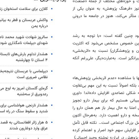
ت و حوزه‌های مختلف از جمله «صنعت»
هنوز «فرهنگ پژوهش» به عنوان یکی از
کلاژن برای سلامت استخوان زن
متأثر می‌کند، هنوز در جامعه ما درونی
واکنش عربستان و قطر به بیانی
درباره یمن
خود چنین گفته است: «با توجه به رشد
سالروز شهادت شهید محمد ناص
شهدای دیپلمات نامگذاری شود
ر این خصوص مشخص می‌شود که اکثریت
ست‎گذاران، برنامه‌ریزان، مدیران و پژوهشگران) نسبت به «اثربخشی»
هشدار تداوم بارش‌های تابستان
‌توجه) بوده‎ و هستند که مسئله‌‎ای بسیار تأمل‌برانگیز است. به‌عبارت‌دیگر، علی‌رغم آنکه
۴ استان تا چهارشنبه
دیپلماسی با عربستان نتیجه‌
نظامی ضروری است
با این اوصاف اما برخی بر این عقیده‌اند که متولیان امر پژوهش در ایران نه تنها با مشاهده «عدم اثربخشی پژوهش‌‎ها»
رشد آنها نکاسته و بر «شناسایی علل این بی ‎اثری» متمرکز نشده‌‎اند، بلکه اصولاً نسبت به این مهم بی‌تفاوت
گرمای گلستان امروز به اوج می‌ر
بوده و رشد کمّی علم و پژوهشی را که از طبیعت خود خارج شده است به شکلی تصاعدی افزایش داده‌‎اند! داوری
رعدوبرق از سه‌شنبه
بانی هستیم که برای بیمار دارو تجویز
 اعتنا به حال بیمار باز هم همان دارو را
شدید و سقوط سنگ در راه اس
سخه و دارو اهمیت دارد. به‌هرحال اکنون
۵ هزار زائر افغانستانی به قصد
 بزرگ اجتماعی است… نکته قابل تأمل
عراق وارد دوغارون شدند
 افزایش سهم خود اصرار و اهتمام کرده