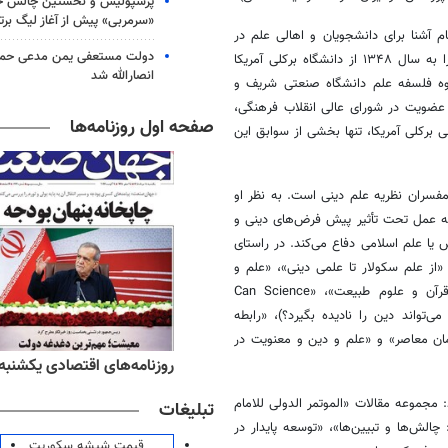
پرسپولیس و نخستین چالش حق
«سرمربی» پیش از آغاز لیگ برتر
آشنا برای دانشجویان و اهالی علم در
دولت مستعفی یمن مدعی حمل
ایران است. او دانشنامه دکتری خود در رشته فیزیک با گرایش ذرات بنیادی را به سال ۱۳۴۸ از دانشگاه برکلی آمریکا
انصارالله شد
ه ماندگار فیزیک در سال ۱۳۸۱، پایه‌گذاری گروه فلسفه علم دانشگاه صنعتی شریف و
عضویت در شورای عالی انقلاب فرهنگی،
صفحه اول روزنامه‌ها
برکلی آمریکا، تنها بخشی از سوابق این
سران نظریه علم دینی است. به نظر او
ه عمل تحت تأثیر پیش فرض‌های دینی و
 یا علم اسلامی دفاع می‌کند. در راستای
«از علم سکولار تا علمی دینی»، «علم و
دین در افق جهان‌بینی توحیدی»، «قرآن و علوم طبیعت»، «Can Science
Dispens» (آیا علم می‌تواند دین را نادیده بگیرد؟)، «رابطه
ان معاصر» و «علم و دین و معنویت در
ه‌های ورزشی یکشنبه ۱۸ مرداد ۱۴۰۵
روزنامه‌های اقتصادی یکشنبه ۱۸ مرداد ۴۰۵
 مجموعه مقالات «الموتمر الدولی للامام
تبلیغات
چالش‌ها و تبیین‌ها»، «توسعه پایدار در
قیمت شیشه سکوریت