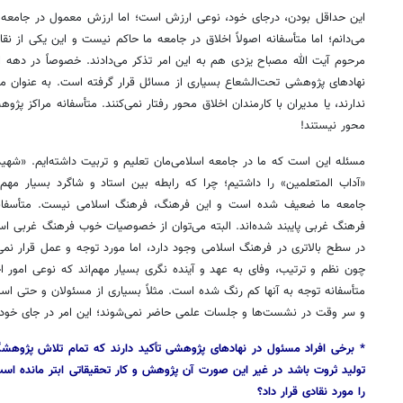
این حداقل بودن، درجای خود، نوعی ارزش است؛ اما ارزش معمول در جامعه 
می‌دانم؛ اما متأسفانه اصولاً اخلاق در جامعه ما حاکم نیست و این یکی از 
مرحوم آیت الله مصباح یزدی هم به این امر تذکر می‌دادند. خصوصاً در دهه 
نهادهای پژوهشی تحت‌الشعاع بسیاری از مسائل قرار گرفته است. به عنوان مث
ندارند، یا مدیران با کارمندان اخلاق محور رفتار نمی‌کنند. متأسفانه مراکز پژ
محور نیستند!
مسئله این است که ما در جامعه اسلامی‌مان تعلیم و تربیت داشته‌ایم. «شهید 
«آداب المتعلمین» را داشتیم؛ چرا که رابطه بین استاد و شاگرد بسیار مه
جامعه ما ضعیف شده است و این فرهنگ، فرهنگ اسلامی نیست. متأسفان
فرهنگ غربی پایبند شده‌اند. البته می‌توان از خصوصیات خوب فرهنگ غربی است
در سطح بالاتری در فرهنگ اسلامی وجود دارد، اما مورد توجه و عمل قرار نمی‌گ
چون نظم و ترتیب، وفای به عهد و آینده نگری بسیار مهم‌اند که نوعی امور
متأسفانه توجه به آنها کم رنگ شده است. مثلاً بسیاری از مسئولان و حتی استا
و سر وقت در نشست‌ها و جلسات علمی حاضر نمی‌شوند؛ این امر در جای خود کا
* برخی افراد مسئول در نهادهای پژوهشی تأکید دارند که تمام تلاش پژوهش
تولید ثروت باشد در غیر این صورت آن پژوهش و کار تحقیقاتی ابتر مانده است
را مورد نقادی قرار داد؟