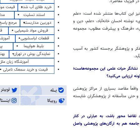
 در فیزیک معاصر».
خرید طلای آب شده
قیمت مو
 نیز این کتاب‌ها منتشر شده است: «علم
استند تسلیت
مدا
» نوشته احسان خانه‌آباد، «علم، دین و
دوربین مداربسته
مرجع پاسخ 
شنی»، «فرهنگ و پیشرفت مطلوب: مجموعه
فروش مواد شیمیایی
قی
قطعات لباسشویی
آموزشگ
بلیط هواپیما
پر
تفکر و پژوهشگر برجسته کشور به آسیب
نمایندگی بوش در تهران
بهت
ید.
آموزشگاه زبان ملل
 نشانگر حیات علمی این مجموعه‌هاست؛
قیمت و خرید سمعک نامرئی
ه ارزیابی می‌کنید؟
اقعاً مقاصد بسیاری از مراکز پژوهشی
و حتی متأسفانه از پژوهشگران شایسته
تقاضا محور باشد، به عبارتی در کنار
جامعه هم به ارگان‌های پژوهشی واصل