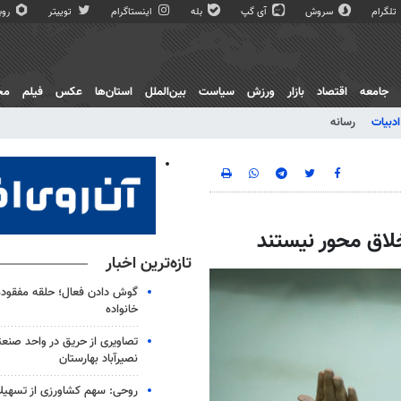
تلگرام
سروش
آی گپ
بله
اینستاگرام
توییتر
روبی
جامعه
اقتصاد
بازار
ورزش
سیاست
بین‌الملل
استان‌ها
عکس
فیلم
مج
ادبیات
رسانه
لاق محور نیستند
تازه‌ترین اخبار
گوش دادن فعال؛ حلقه مفقوده ا
خانواده
تصاویری از حریق در واحد صن
نصیرآباد بهارستان