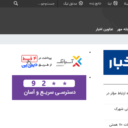
نتایج زنده
کا
ایتا
جداول لیگ
له مهر
عناوین اخبار
رتباط مؤثر در
عتی شهرک
روحی: سهم کشاورزی از تسهیلات ۷۰ همتی