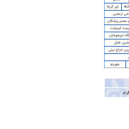
کت
تور کربلا
حی اربعین
معتبر پزشکان
مت ایمپلنت
اه تیزهوشان
شین هتل
رین جراح بینی
مهرینو