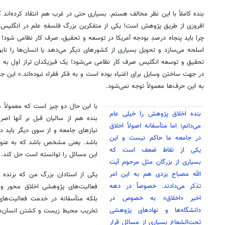
بنده کاملاً با این نظر مخالف هستم. بسیاری حتی در غرب هم انتقاد کرده‌اند 
افروزی از طریق پژوهش است! یکی از متفکرین بزرگ فلسفهِ علم در انگلیس 
چرا باید پنجاه درصدِ بودجه آمریکا در توسعه و تحقیق، صرف کار نظامی شود! آمر
اسلحه می‌سازد و تحویل بسیاری از کشورهای دیگر می‌دهد یا انسان‌ها را نابو
تحقیق و توسعه انگلیس صرف کار نظامی می‌شود! یک فیزیکدان تراز اول به نا
در جهت ساختن وسایل برای اغنیاء بوده است و به فکر فقراء نبوده‌اند.» این جم
به این حرف‌ها معمولاً توجه نمی‌شود.
با این حال دو چیز است که معمولاً
م
بنده اخلاق پژوهش را خیلی عام
بنده هم از سالیان قبل بر آنها اصر
می‌دانم؛ اما متأسفانه اصولاً اخلاق
نیازهای جامعه و از سوی دیگر باید
در جامعه ما حاکم نیست و این
باشد. یعنی مشخص باشد که به عنوان
یکی از نقاط ضعف است که
این مسائل را توانسته است حل کند.
بسیاری از بزرگان مثل مرحوم آیت
الله مصباح یزدی هم به این امر
یکی از استادان بزرگ من که برنده ج
تذکر می‌دادند. خصوصاً در دهه
فعالیت‌های پژوهشی اخلاق محور و 
اخیر «اخلاق» به خصوص در
بلکه متأسفانه در خدمت فعالیت‌ها
دانشگاه‌ها و نهادهای پژوهشی
تخریب محیط زیست و کشتن انسان‌ها 
تحت‌الشعاع بسیاری از مسائل قرار