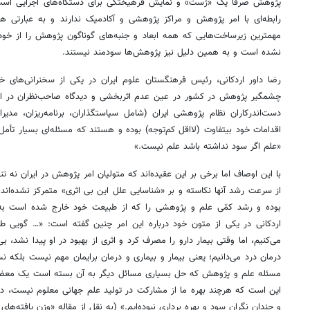
پژوهش صرفاً یک «ژست» و نمایش فرهیختگی برای دستگاه‌های اجرایی اس
رابطه‌ای با امر پژوهش و مراکز پژوهشی و آکادمیک ندارند و به عبارتی 
مهمترین زیرساخت‌هایی که همه ابعاد و جنبه‌های گوناگون پژوهش را از خود 
نشده است و به همین دلیل نیز پژوهش‌ها سودمند نیستند.
رضا داور اردکانی، رئیس فرهنگستان علوم ایران در یکی از سخنرانی‌های 
چشمگیر پژوهش در کشور در عین عدم اثربخشی و دیدگاه صاحب‌نظران د
دست‌اندرکاران نظام پژوهشی ایران (شامل سیا
اقدامات خود بی‎تفاوت (لااقل کم
«علم اگر سود نداشته باشد علم نیست.»
از سرعت 
اردکانی در یکی از متون خود درباره این امر چنین گفته است: «… گویی طبی
می‌کنیم، اما وقتی بیمار دارو را مصرف کرد و اثری از بهبود در او پیدا نشد، بی
درمان درد می‌دانیم؛ یعنی بیمار و بیماری و درمان برایمان مهم نیست بلکه ن
مسئله علم و پژوهش که حل بسیاری مسائل دیگر به آن بسته است یک معضل
این است که هرچند بهره ما از مشارکت در تولید علم جهانی معلوم نیست، در
و چندان نگران سود و بهره ‎برداری نبوده‌‎ایم.» (به نقل از مقاله «وزن یافته‌های پژوهش در ایران» نوشته وحید احسانی)