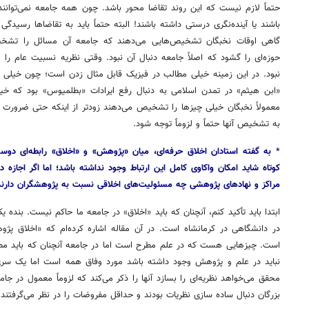
حتماً لازم نیست که این روند تقاضا محور باشد. چون همه جامعه نمی‌توان
باشند یا آینده‌نگری درستی داشته باشند! البته حتماً باید به تقاضاها رسیدگی 
گاهی اوقات نخبگان تشخیص‌هایی می‌دهند که جامعه آن مسائل را تشخیص
حوزه‌ای را گشود که اصلاً جامعه دنبال آن نبود. وقتی نظریه نسبیت عام را 
نبود. در این زمینه خیلی مطالب در فیزیک قابل مثال زدن است؛ چون خیلی از ا
«ابن هیثم» در تمدن اسلامی به دنبال رفع ایرادات «بطلمیوس» بود که خیلی 
معمولاً نخبگان خیلی چیزها را تشخیص می‌دهند زودتر از اینکه حتی ضرور
به تشخیص آنها حتماً و لزوماً توجه شود.
*
به گفته استادان اخلاق
حرفه‌ای
، میان «پژوهش» و «اخلاق» رابطه‌ای دوسو
کوتاه شاید امکان واکاوی کامل این ارتباط وجود نداشته باشد؛ اما اگر اجازه د
مراکز و نهادهای پژوهشی چه مسئولیت‌های اخلاقی نسبت به پژوهشگران دارند 
ابتدا باید تأکید کنم، آنچنان که باید «اخلاق» در جامعه ما حاکم نیست. بند
در دانشگاهی در کرمانشاه است. در آن مقاله اشاره کرده‌ام که «اخلاق پ
است. چیزهایی هست که در علم مطرح است اما در جامعه آنچنان که باید مطر
نباید در علم و پژوهش وجود داشته باشد مورد وفاق همه است اما یک س
محقق می‌خواهد نظریه‌ای را بسازد آنها را ذکر می‌کند که لزوماً معمول در جام
بزرگان دنبال ساده سازی نظریات بودند و حداقل مفروضات را در نظر می‌گرفتند.