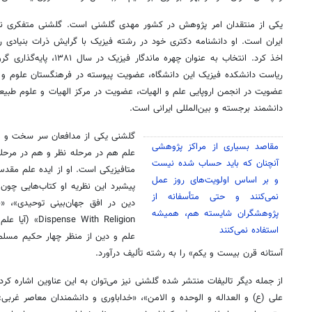
یکی از منتقدان امر پژوهش در کشور مهدی گلشنی است. گلشنی متفکری نام 
اخذ کرد. انتخاب به عنوان چهر
ریاست دانشکده فیزیک این دانشگاه، عضویت پیوسته در فرهنگستان علوم و 
عضویت در انجمن اروپایی علم و الهیات، عضویت در مرکز الهیات و علوم طبیعی 
دانشمند برجسته و بین‌المللی ایرانی است.
گلشنی یکی از مدافعان سر سخت و مف
مقاصد بسیاری از مراکز پژوهشی
علم هم در مرحله نظر و هم در مرحل
آنچنان که باید حساب شده نیست
متافیزیکی است. او از ایده علم مقدس
و بر اساس اولویت‌های روز عمل
پیشبرد این نظریه او کتاب‌هایی چون 
نمی‌کنند و حتی متأسفانه از
پژوهشگران شایسته هم، همیشه
e With Religion
استفاده نمی‌کنند
علم و دین از منظر چهار حکیم مسلم
روزنامه‌های ورزشی شنبه ۱۷ مرداد ۱۴۰۵
روزنام
آستانه قرن بیست و یکم» را به رشته تألیف درآورد.
از جمله دیگر تالیفات منتشر شده گلشنی نیز می‌توان به این عناوین اشاره کرد:
علی (ع) و العداله و الوحده و الامن»، «خداباوری و دانشمندان معاصر غربی: 