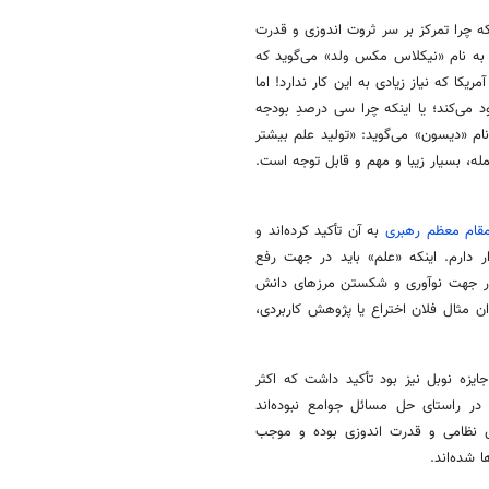
که چرا تمرکز بر سر ثروت اندوزی و قدرت
به نام «نیکلاس مکس ولد» می‌گوید که
یکا که نیاز زیادی به این کار ندارد! اما
د می‌کند؛ یا اینکه چرا سی درصدِ بودجه
م «دیسون» می‌گوید: «تولید علم بیشتر
له، بسیار زیبا و مهم و قابل توجه است.
قام معظم رهبری
به آن تأکید کرده‌اند و
ار دارم. اینکه «علم» باید در جهت رفع
 در جهت نوآوری و شکستن مرزهای دانش
 مثال فلان اختراع یا پژوهش کاربردی،
ایزه نوبل نیز بود تأکید داشت که اکثر
در راستای حل مسائل جوامع نبوده‌اند
ی نظامی و قدرت اندوزی بوده و موجب
شده‌اند.