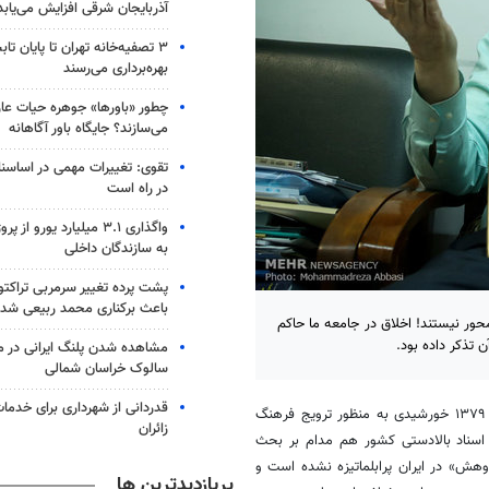
آذربایجان شرقی افزایش می‌یابد
۳ ﺗﺼﻔﻴﻪ‌ﺧﺎﻧﻪ‌ تهران تا پایان ت
بهره‌برداری می‌رسند
چطور «باورها» جوهره حیات عارف
می‌سازند؟ جایگاه باور آگاهانه
تقوی: تغییرات مهمی در اساسنام
در راه است
واگذاری ۳.۱ میلیارد یورو 
به سازندگان داخلی
پشت پرده تغییر سرمربی تراکتو
باعث برکناری محمد ربیعی شد
حور نیستند! اخلاق در جامعه ما حاکم
تذکر داده بود.
مشاهده شدن پلنگ ایرانی در من
سالوک خراسان شمالی
قدردانی از شهرداری برای خدما
وزارت علوم، تحقیقات و فناوری از سال ۱۳۷۹ خورشیدی به منظور ترویج فرهنگ
زائران
 اسناد بالادستی کشور هم مدام بر بحث
وهش» در ایران پرابلماتیزه نشده است و
پربازدیدترین ها