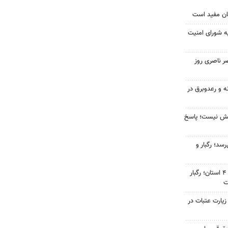
ان مفید است
ه شورای امنیت
ر ناصری روز
ه و رعدوبرق در
بخش نیست؛ پاسخ
سد؛ رگبار و
هشدار نارنجی هواشناسی برای ۴ استان؛ رگبار
ت
 زیارت عتبات در