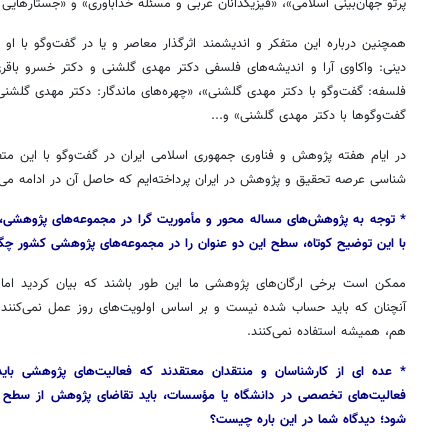
پرتو جهان‌بینی اسلامی»، «فیزیکدانان غربی و مسئله خداباوری» و «جستارهایی
همچنین درباره این متفکر و اندیشمند اثرگذار معاصر و یا در گفت‌وگو با او
دینی: واکاوی آرا و اندیشه‌های فلسفی دکتر مهدی گلشنی و دکتر خسرو باقری
فلسفه: گفت‌وگو با دکتر مهدی گلشنی»، «چهره‌های ماندگار: دکتر مهدی گل
گفت‌وگوها با دکتر مهدی گلشنی» و...
در ایام هفته پژوهش و فناوری جمهوری اسلامی ایران در گفت‌وگو با این م
شناسی عرصه تحقیق و پژوهش در ایران پرداخته‌ایم که حاصل آن در ادامه می‌آ
* توجه به پژوهش‌های مساله محور و مأموریت گرا در مجموعه‌های پژوهشی،
با این توضیح کوتاه، سطح این دو عنوان را در مجموعه‌های پژوهشی کشور چگون
ممکن است برخی ارگان‌های پژوهشی ما این طور باشند که بیان کردید اما و
آنچنان که باید حساب شده نیست و بر اساس اولویت‌های روز عمل نمی‌کنند 
هم، همیشه استفاده نمی‌کنند.
* عده‌
ای
از کارشناسان و منتقدان معتقدند که فعالیت‌های پژوهشی باید 
فعالیت‌های تخصصی در دانشگاه یا مؤسسات، باید تقاضای پژوهش از سطح 
شود؛ دیدگاه شما در این باره چیست؟