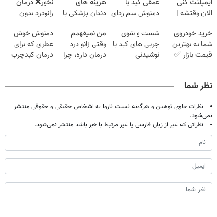
ایمپلنت کنی
عمقی کبد با
هزینه های
نخور❌ درمان
الان وقتشه |
دمنوش سم زدای
دندان پزشکی با
زانودرد بدون
فقط با ۲۵
گیاهی
پک سفید کننده
قرص
خرید خودروی
شست و شوی
من نمیفهمم
دمنوش خوش
میلیون تومان!!!
خانگی
شما به بهترین
چربی های کبد با
وقتی زانو درد
عطری که برای
قیمت بازار ✅
نوشیدنی
درمان داره، چرا
درمان کبدچرب
گیاهی(55%تخفیف)
دردش رو داری
معجزه میکنه
تحمل میکنی؟❗
نظر شما
نظرات حاوی توهین و هرگونه نسبت ناروا به اشخاص حقیقی و حقوقی منتشر
نمی‌شود.
نظراتی که غیر از زبان فارسی یا غیر مرتبط با خبر باشد منتشر نمی‌شود.