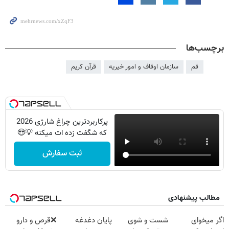
برچسب‌ها
قم
سازمان اوقاف و امور خیریه
قرآن کریم
پرکاربردترین چراغ شارژی 2026
که شگفت زده ات میکنه 💡😍
ثبت سفارش
مطالب پیشنهادی
اگر میخوای
شست و شوی
پایان دغدغه
❌قرص‌ و دارو