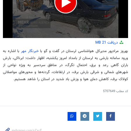
0
دریافت
21 MB
seconds
of
بهروز مرادپور مدیرکل هواشناسی لرستان در گفت و گو با
خبرنگار مهر
با اشاره به
1
ورود سامانه بارشی به لرستان از بامداد امروز یکشنبه، اظهار داشت: ابرناکی، بارش
minute,
0
باران گاهی رعد و برق، احتمال تگرگ، در مناطق سردسیر به ویژه نواحی از
seconds
شهرهای شمالی و شرقی بارش برف، در ارتفاعات، گردنه‌ها و محورهای مواصلاتی
کولاک برف، کاهش دمای هوا و وزش باد شدید در استان را شاهد هستیم.
کد مطلب
5707649