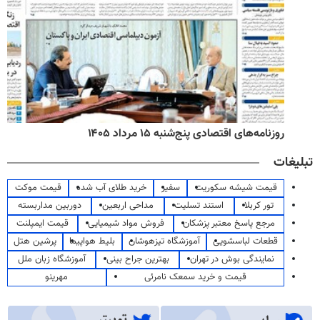
روزنامه‌های اقتصادی پنج‌شنبه ۱۵ مرداد ۱۴۰۵
تبلیغات
قیمت شیشه سکوریت
سفیر
خرید طلای آب شده
قیمت موکت
تور کربلا
استند تسلیت
مداحی اربعین
دوربین مداربسته
مرجع پاسخ معتبر پزشکان
فروش مواد شیمیایی
قیمت ایمپلنت
قطعات لباسشویی
آموزشگاه تیزهوشان
بلیط هواپیما
پرشین هتل
نمایندگی بوش در تهران
بهترین جراح بینی
آموزشگاه زبان ملل
قیمت و خرید سمعک نامرئی
مهرینو