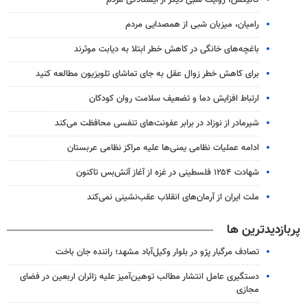
گالیکش، روایت شبی دیگر از ایستادگی مردم
رامیان، میزبان شبی از همصدایی مردم
باغچه‌های خانگی در کاهش خطر ابتلا به دیابت موثرند
برای کاهش خطر زوال عقل به جای تماشای تلویزیون مطالعه کنید
ارتباط افزایش دما و تضعیف سلامت روان کودکان
شیرمادر از نوزاد در برابر عفونت‌های تنفسی محافظت می‌کند
ادامه عملیات نظامی یمنی‌ها علیه مراکز نظامی عربستان
شهادت ۱۲۵۴ فلسطینی در غزه از آغاز آتش‌بس تاکنون
ملت ایران از آرمان‌های انقلاب عقب‌نشینی نمی‌کند
پربازدیدترین ها
تصادف مرگبار پژو در بلوار وکیل‌آباد مشهد؛ راننده جان باخت
دستگیری عامل انتشار مطالب توهین‌آمیز علیه زائران اربعین در فضای
مجازی