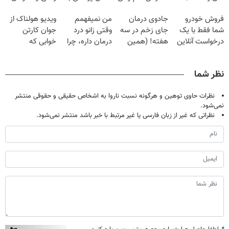
فقط با ۲۵
گیاهی
پک سفید کننده
جلو پاته!
فروش خودرو
جادوی درمان
من نمیفهمم
ویدیو هولناک از
میلیون تومان!!!
خانگی
شما فقط با یک
جای زخم در سه
وقتی زانو درد
جوان کارتن
درخواست آنلاین
هفته! (همین
درمان داره، چرا
خوابی که
✔
حالا رایگان
دردش رو داری
میلیاردر شد.
صحبت کنید)
تحمل میکنی؟❗
آموزش رایگان
نظر شما
نظرات حاوی توهین و هرگونه نسبت ناروا به اشخاص حقیقی و حقوقی منتشر
نمی‌شود.
نظراتی که غیر از زبان فارسی یا غیر مرتبط با خبر باشد منتشر نمی‌شود.