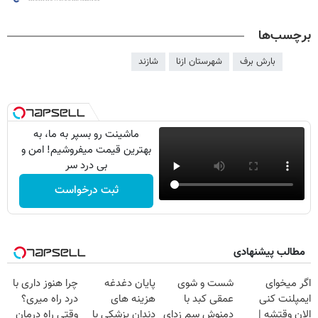
برچسب‌ها
بارش برف
شهرستان ازنا
شازند
ماشینت رو بسپر به ما، به
بهترین قیمت میفروشیم! امن و
بی درد سر
ثبت درخواست
مطالب پیشنهادی
اگر میخوای
شست و شوی
پایان دغدغه
چرا هنوز داری با
ایمپلنت کنی
عمقی کبد با
هزینه های
درد راه میری؟
الان وقتشه |
دمنوش سم زدای
دندان پزشکی با
وقتی راه درمان