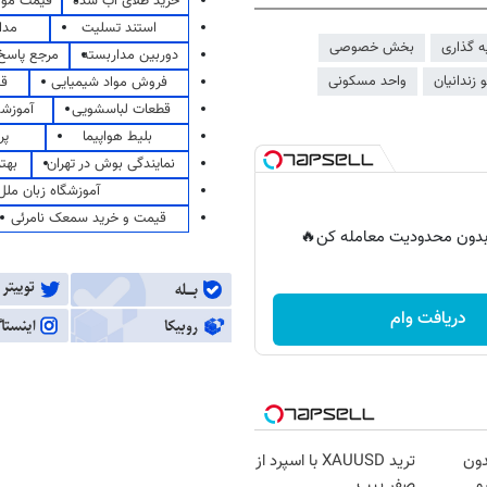
خرید طلای آب شده
قیمت مو
استند تسلیت
مدا
ه گذاری
بخش خصوصی
دوربین مداربسته
مرجع پاسخ 
 زندانیان
واحد مسکونی
فروش مواد شیمیایی
قی
قطعات لباسشویی
آموزشگ
بلیط هواپیما
پر
نمایندگی بوش در تهران
بهت
آموزشگاه زبان ملل
قیمت و خرید سمعک نامرئی
ر بدون محدودیت معامله کن🔥
دریافت وام
دون
ترید XAUUSD با اسپرد از
و
صفر پیپ