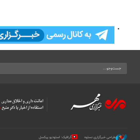
طراحی خبرگزاری نستوه
گرافیک: استودیو پیکسل