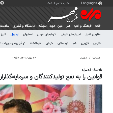
شنبه ۱۷ مرداد ۱۴۰۵
خانه
فرهنگ و ادب
هنر
دين، حوزه، انديشه
دانشگاه و فناوری
سلامت
عناوین اخبار
آذربایجان شرقی
آذربایجان غربی
اصفهان
اردبیل
البرز
فارس
قزوین
قم
کردستان
کرمان
کرمانشاه
کهگیلویه و بویراحمد
استانها
اردبیل
۲۷ بهمن ۱۴۰۱، ۱۷:۵۴
دادستان اردبیل:
قوانین را به نفع تولیدکنندگان و سرمایه‌گذارا