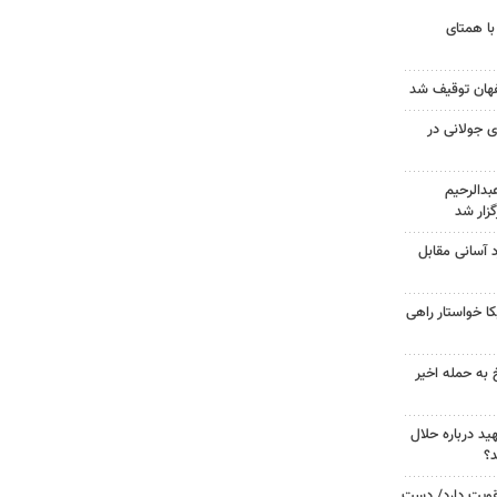
با همتای
 جولانی در
دالرحیم
زار شد
د آسانی مقابل
 خواستار راهی
 به حمله اخیر
د درباره حلال
د؟
تقویت دارد/ دست