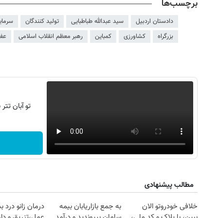
برچسب‌ها
دادستان اردبیل
سید عبدالله طباطبایی
تولید کنندگان
سرمای
بزرگراه
کشاورزی
کمباین
رهبر معظم انقلاب اسلامی
عفو
تو آبان تت
مطالب پیشنهادی
خلافی خودروتو الان
به جمع بازاریابان بیمه
درمان زانو درد ب
ببین، با پلاک و کد ملی،
سامان بپیوندید و درآمد
عمل،تزریق و دار