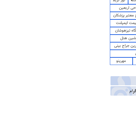
کت
تور کربلا
حی اربعین
معتبر پزشکان
مت ایمپلنت
اه تیزهوشان
شین هتل
رین جراح بینی
مهرینو