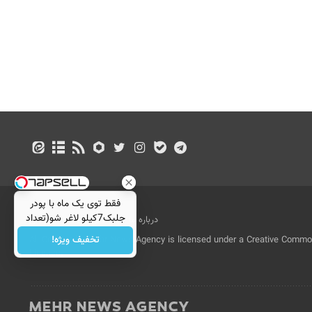
فقط توی یک ماه با پودر
جلبک7کیلو لاغر شو(تعداد
درباره ما
تماس با ما
بازرگانی
محدود)
تخفیف ویژه!
All Content by Mehr News Agency is licensed under a Creative Commons
License.