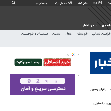
نتایج زنده
کا
ایتا
جداول لیگ
له مهر
عناوین اخبار
خراسان شمالی
خوزستان
زنجان
سمنان
سیستان و بلوچستان
ت به زائران رضوی
ری از تعطیلی