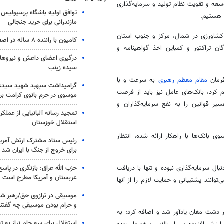
سعه و تقویت نظام تولید و سرمایه‌گذاری
توافق اولیه باشگاه پرسپولیس 
د هستیم.
مازندرانی برای خرید جنجالی
 کشاورزی در شمال، مرکز و جنوب استان
کامیون با راننده ۸ ساله در اصفهان توقیف شد
ان تراکتور و کمباین اخذ گواهینامه و
درگیری اعضای داعش و نیروهای
سیده زینب
فرمان
مقام معظم رهبری
به سرعت و با
گرامیداشت سپهبد شهید سیدعب
 کرد، بانک‌های عامل نیز باید از فرصت
موسوی در حرم بانوی کرامت برگ
 قوانین را به نفع سرمایه‌گذاران و
تمجید رسانه آلبانیایی از عملکر
استقلال خوزستان
بانک‌ها با راهکار ارائه شده، انتظار
رئیس ستاد مشترک ارتش آمریکا
برای خروج از جنگ با ایران شد
حزب الله عراق: بازنگری در پاسخ
ل سرمایه‌گذاری نبوده و تنها با دریافت
عربستان و آمریکا مطرح است
توانند پشتیبانی و حمایت لازم را از آنها
موسیقی در ترازوی حق/رهبر شهی
و حرام بودن موسیقی چه گفتن
ر دشت مغان یادآور شد و اضافه کرد: به
استقلال برای سه جام نیاز به 