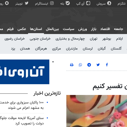
تلگرام
سروش
آی گپ
بله
اینستاگرام
توییتر
روبی
جامعه
اقتصاد
بازار
ورزش
سیاست
بین‌الملل
استان‌ها
عکس
فیلم
مج
ایلام
بوشهر
تهران
چهارمحال و بختیاری
خراسان جنوبی
خراسان رضوی
گلستان
گیلان
لرستان
مازندران
مرکزی
هرمزگان
همدان
یزد
ن تفسیر کنیم
تازه‌ترین اخبار
۱۰۰ پاکبان سبزواری برای خدم
به مشهد اعزام می شوند
سنای آمریکا لایحه موقت جلوگی
دولت را تصویب کرد