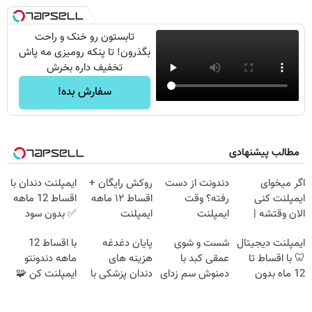
تابستون رو خنک و راحت
بگذرون! تا پنکه رومیزی مه پاش
تخفیف داره بخرش
سفارش بده!
مطالب پیشنهادی
اگر میخوای
دندونت از دست
روکش رایگان +
ایمپلنت دندان با
ایمپلنت کنی
رفته؟ وقت
اقساط ۱۲ ماهه
اقساط 12 ماهه
الان وقتشه |
ایمپلنت
ایمپلنت
✅ بدون سود
فقط با ۲۵
دیجیتاله
بدون ضامن
ایمپلنت دیجیتال
شست و شوی
پایان دغدغه
با اقساط 12
میلیون تومان!!!
🦷 با اقساط تا
عمقی کبد با
هزینه های
ماهه دندونتو
12 ماه بدون
دمنوش سم زدای
دندان پزشکی با
ایمپلنت کن 🧩
سود و ضامن ✅
گیاهی
پک سفید کننده
بدون سود
خانگی