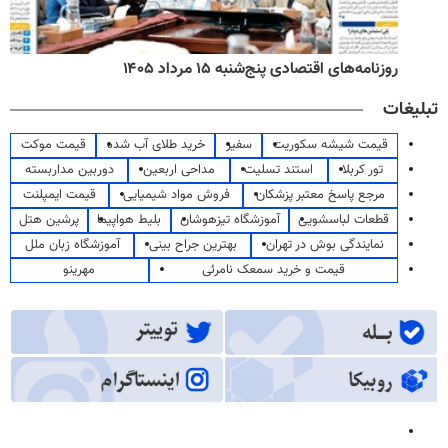
روزنامه‌های اقتصادی پنج‌شنبه ۱۵ مرداد ۱۴۰۵
تبلیغات
قیمت شیشه سکوریت
سفیر
خرید طلای آب شده
قیمت موکت
تور کربلا
استند تسلیت
مداحی اربعین
دوربین مداربسته
مرجع پاسخ معتبر پزشکان
فروش مواد شیمیایی
قیمت ایمپلنت
قطعات لباسشویی
آموزشگاه تیزهوشان
بلیط هواپیما
پرشین هتل
نمایندگی بوش در تهران
بهترین جراح بینی
آموزشگاه زبان ملل
قیمت و خرید سمعک نامرئی
مهرینو