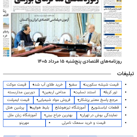
روزنامه‌های اقتصادی پنج‌شنبه ۱۵ مرداد ۱۴۰۵
تبلیغات
قیمت شیشه سکوریت
سفیر
خرید طلای آب شده
قیمت موکت
تور کربلا
استند تسلیت
مداحی اربعین
دوربین مداربسته
مرجع پاسخ معتبر پزشکان
فروش مواد شیمیایی
قیمت ایمپلنت
قطعات لباسشویی
آموزشگاه تیزهوشان
بلیط هواپیما
پرشین هتل
نمایندگی بوش در تهران
بهترین جراح بینی
آموزشگاه زبان ملل
قیمت و خرید سمعک نامرئی
مهرینو