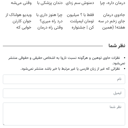
درمان داره، چرا
دمنوش سم زدای
دندان پزشکی با
وقتی می‌شه
دردش رو داری
گیاهی
پک سفید کننده
بدون عمل
جادوی درمان
فقط با ؟ میلیون
چرا هنوز داری با
ویدیو هولناک از
تحمل میکنی؟❗
خانگی
درمانش کرد؟؟؟؟
جای زخم در سه
تومان ایمپلنت
درد راه میری؟
جوان کارتن
هفته! (همین
کن | جشنواره
وقتی راه درمان
خوابی که
حالا رایگان
تموم نشه !!!
جلو پاته!
میلیاردر شد.
صحبت کنید)
آموزش رایگان
نظر شما
نظرات حاوی توهین و هرگونه نسبت ناروا به اشخاص حقیقی و حقوقی منتشر
نمی‌شود.
نظراتی که غیر از زبان فارسی یا غیر مرتبط با خبر باشد منتشر نمی‌شود.