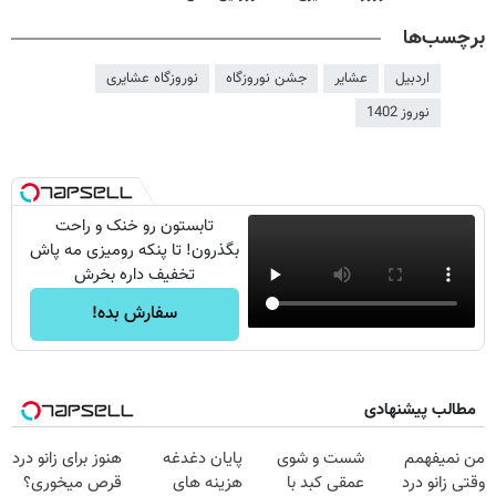
برچسب‌ها
اردبیل
عشایر
جشن نوروزگاه
نوروزگاه عشایری
نوروز 1402
تابستون رو خنک و راحت
بگذرون! تا پنکه رومیزی مه پاش
تخفیف داره بخرش
سفارش بده!
مطالب پیشنهادی
من نمیفهمم
شست و شوی
پایان دغدغه
هنوز برای زانو درد
وقتی زانو درد
عمقی کبد با
هزینه های
قرص میخوری؟