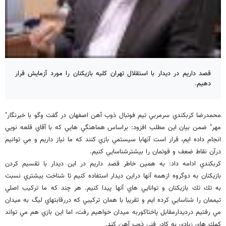
قصد داريم در ديدار با استقلال تهران كليه بازيكنان را مورد آزمايش قرار
دهيم.
محمدرضا كربكندي سرمربي تيم فوتبال ذوب آهن اصفهان در گفت وگو با خبرنگار"
مهر" ضمن بيان اين مطلب افزود: براساس هماهنگي هايي كه با آقاي قلعه نويي
انجام داده ايم، قرار است آنهابا سيستمي بازي كنند كه ما نياز داريم و مي توانيم
درآن نقاط ضعف و قوتمان را بيشترشناسايي كنيم.
كربكندي ادامه داد: به همين خاطر قصد داريم در اين ديدار با تقسيم كردن
بازيكنان به دوگروه ازهمه آنها دراين ديدار استفاده كنيم تا شناخت بيشتري نسبت
به تك تك بازيكنان و توانايي هاي آنها پيدا كنيم. هر چند كه ما تركيب اصلي
تيممان را شناسايي كرده ايم و تقريبا با همان تركيبي كه دررقابتهاي ليگ به ميدان
مي رفتيم درديدارمقابل پاختاكوربه ميدان خواهيم رفت، اما اين بازي هم مي تواند
كمك هاي زيادي به كادر فني ذوب آهن كند.