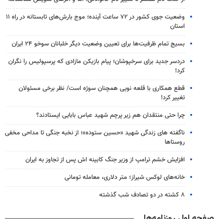
وضعیت جوی کشور در ۷۲ ساعت آینده؛ موج بارش‌های تابستانه در راه ۱۱
استان
بسیج تمام ظرفیت‌ها برای تعیین وضعیت دیگر خلبانان سوخو ۲۴ ایران
دردسر جدید برای سرخپوشان؛ پیام بازیکن مازادی که پرسپولیس را نگران
کرد!
قطع همکاری با قلعه نویی همچنان سوژه است/ نظر برخی مسئولان
تغییر کرد!
چرا حتی منتقدان هم زیر پرچم شهید عباس بابایی ایستادند؟
ناگفته های زندگی شهید «حسین ستوده»؛ از نخبه جنگی تا مداحی مخفی
روستاها
افزایش خشم ترامپ از وزیر جنگ کابینه اش پس از تجاوز به ایران
خانه‌های لوکس شیراز؛ متر دلاری، معامله تومانی
۸ کشته در دو تصادف شب گذشته
صفحه اول روزنامه‌ها