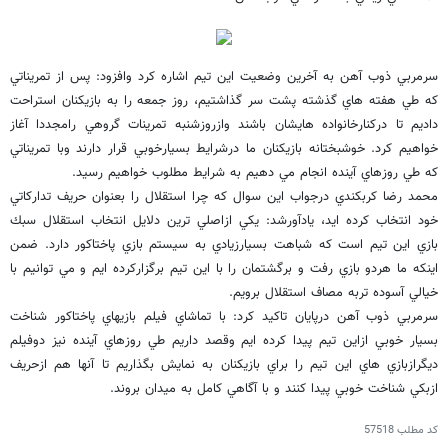
سرمربي ذوب آهن به آخرين وضعيت اين تيم اشاره كرد وافزود: پس از تمريناتي
كه طي هفته هاي گذشته پشت سر گذاشتيم، روز جمعه را به بازيكنان استراحت
داديم تا دركنارخانواده هايشان باشند وازروزشنبه تمرينات گروهي رامجددا آغاز
خواهيم كرد. خوشبختانه بازيكنان ما درشرايط بسيارخوبي قرار دارند وبا تمريناتي
كه طي روزهاي آينده انجام مي دهيم به شرايط مطلوب خواهيم رسيد.
محمد رضا كربكندي درجواب اين سوال كه چرا استقلال را بعنوان حريف تداركاتي
خود انتخاب كرده ايد، يادآورشد: يكي ازاصلي ترين دلايل انتخاب استقلال سبك
بازي اين تيم است كه شباهت بسيارزيادي به سيستم بازي پاختاكور دارد. ضمن
اينكه ما هردو بازي رفت و برگشتمان را با اين تيم برگزاركرده ايم و مي توانيم با
خيالي آسوده تربه مصاف استقلال برويم.
سرمربي ذوب آهن درپايان تاكيد كرد: با تماشاي فيلم بازيهاي پاختاكور شناخت
بسيار خوبي ازاين تيم پيدا كرده ايم وقصد داريم طي روزهاي آينده نيز دوفيلم
ديگرازبازي هاي اين تيم را براي بازيكنان به نمايش بگذاريم تا آنها هم ازحريف
ازبكي شناخت خوبي پيدا كنند و با آگاهي كامل به ميدان بروند.
کد مطلب
57518