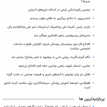
می‌رود؟
دومین رکوردشکنی زارعی در آستانه بازی‌های آسیایی
شمسی‌پور: با سلاح زیرگیری به طلای جهان رسیدم
بازدید رئیس کمیته ملی پارالمپیک از تمرینات تیم ملی پاراتکواندو زنان
مدیرعامل پرسپولیس سفیر افتخاری چوگان شد
افتتاح فاز دوم بیمارستان بوستان شیراز؛ افزایش ظرفیت خدمات
تخصصی سلامت
«گاهِ گم‌شدگان»؛ روایتی ادبی از مواجهه با امام رضا(ع) منتشر شد
عباسی: استخر شهید رجایی ورامین دهه فجر افتتاح می‌شود
تقابل دو برادر نوجوان با آدم‌های شرور و طبیعت وحشی در «شب گراز»
ظفرقندی: توسعه آموزش پزشکی، سرمایه‌گذاری برای سلامت آینده کشور
است
پربازدیدترین ها
از حذف نام همسر تا تغییر نام خانوادگی؛ اما و اگرهای تعویض شناسنامه