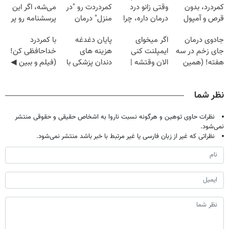
کمردرد، بدون
وقتی زانو درد
کمردردت رو "در
می‌شه، اگر این
قرص و آمپول
درمان داره، چرا
منزل" درمان
پرسشنامه رو پر
دردش رو داری
کنی؟ (◂فیلم +
کنی!!
جادوی درمان
اگر میخوای
پایان دغدغه
با کمردرد
تحمل میکنی؟❗
◂پرسش‌نامه)
جای زخم در سه
ایمپلنت کنی
هزینه های
خداحافظی کن!
هفته! (همین
الان وقتشه |
دندان پزشکی با
(فیلم و ببین ◀
حالا رایگان
فقط با ۲۵
پک سفید کننده
پرسش‌نامه رو
صحبت کنید)
میلیون تومان!!!
خانگی
پرکن)
نظر شما
نظرات حاوی توهین و هرگونه نسبت ناروا به اشخاص حقیقی و حقوقی منتشر
نمی‌شود.
نظراتی که غیر از زبان فارسی یا غیر مرتبط با خبر باشد منتشر نمی‌شود.