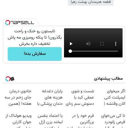
قطعه هنرمندان بهشت زهرا
تابستون رو خنک و راحت
بگذرون! تا پنکه رومیزی مه پاش
تخفیف داره بخرش
سفارش بده!
مطالب پیشنهادی
اگر میخوای
شست و شوی
پایان دغدغه
جادوی درمان
ایمپلنت کنی
عمقی کبد با
هزینه های
جای زخم در سه
الان وقتشه |
دمنوش سم زدای
دندان پزشکی با
هفته! (همین
فقط با ۲۵
گیاهی
پک سفید کننده
حالا رایگان
تا کی می‌خوای
فرم خود را در
با اعتماد بنفس
ویدیو هولناک از
میلیون تومان!!!
خانگی
صحبت کنید)
قرص زانودرد
بزرگترین
لبخند بزن (ژل
جوان کارتن