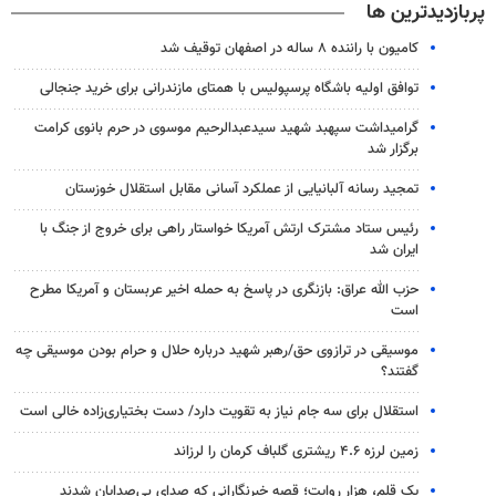
پربازدیدترین ها
کامیون با راننده ۸ ساله در اصفهان توقیف شد
توافق اولیه باشگاه پرسپولیس با همتای مازندرانی برای خرید جنجالی
گرامیداشت سپهبد شهید سیدعبدالرحیم موسوی در حرم بانوی کرامت
برگزار شد
تمجید رسانه آلبانیایی از عملکرد آسانی مقابل استقلال خوزستان
رئیس ستاد مشترک ارتش آمریکا خواستار راهی برای خروج از جنگ با
ایران شد
حزب الله عراق: بازنگری در پاسخ به حمله اخیر عربستان و آمریکا مطرح
است
موسیقی در ترازوی حق/رهبر شهید درباره حلال و حرام بودن موسیقی چه
گفتند؟
استقلال برای سه جام نیاز به تقویت دارد/ دست بختیاری‌زاده خالی است
زمین لرزه ۴.۶ ریشتری گلباف کرمان را لرزاند
یک قلم، هزار روایت؛ قصه خبرنگارانی که صدای بی‌صدایان شدند