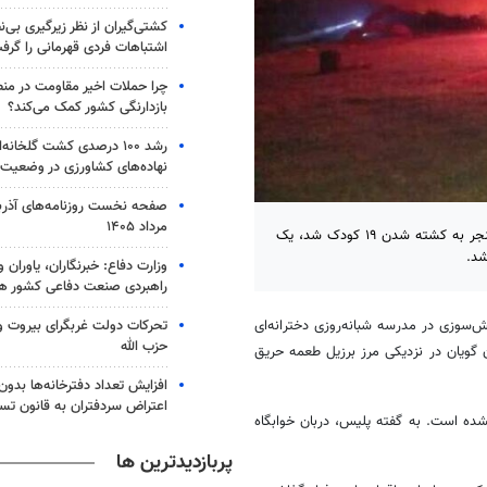
کشتی‌گیران از نظر زیرگیری بی‌ن
اشتباهات فردی قهرمانی را گرف
چرا حملات اخیر مقاومت در من
بازدارنگی کشور کمک می‌کند؟
رشد ۱۰۰ درصدی کشت گلخانه‌ا
نهاده‌های کشاورزی در وضعیت
مرداد ۱۴۰۵
کمتر از دو هفته پس از آتش‌سوزی در مدرسه شبانه‌روزی دخترانه ای که منجر به کشته شدن ۱۹ کودک شد، یک
شد.
وزارت دفاع: خبرنگاران، یاوران 
راهبردی صنعت دفاعی کشور ه
تحرکات دولت غربگرای بیروت و ت
ش‌سوزی در مدرسه شبانه‌روزی دخترانه‌ای
حزب الله
گویان در نزدیکی مرز برزیل طعمه حریق
افزایش تعداد دفترخانه‌ها بدون
اعتراض سردفتران به قانون تس
ه است. به گفته پلیس، دربان خوابگاه
پربازدیدترین ها