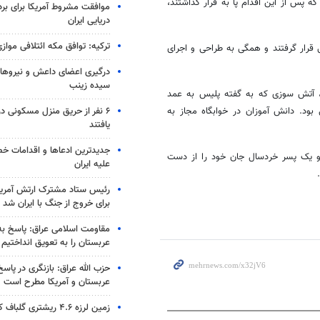
 پس از این اقدام پا به فرار گذاشتند،
موافقت مشروط آمریکا برای بر
دریایی ایران
ترکیه: توافق مکه ائتلافی موازی
قرار گرفتند و همگی به طراحی و اجرای
درگیری اعضای داعش و نیروهای
سیده زینب
باختند، آتش سوزی که به گفته پلیس به عمد
۶ نفر از حریق منزل مسکونی 
ود. دانش آموزان در خوابگاه مجاز به
یافتند
جدیدترین ادعاها و اقدامات خ
و یک پسر خردسال جان خود را از دست
علیه ایران
رئیس ستاد مشترک ارتش آمریکا
برای خروج از جنگ با ایران شد
مقاومت اسلامی عراق: پاسخ به 
عربستان را به تعویق انداختیم
حزب الله عراق: بازنگری در پاسخ
عربستان و آمریکا مطرح است
زمین لرزه ۴.۶ ریشتری گلباف کرمان را لرزاند