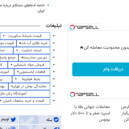
ادامه ادعاهای سنتکام درباره م
ایران
تبلیغات
قیمت شیشه سکوریت
خرید طلای آب شده
قیمت مو
ر بدون محدودیت معامله کن🔥
استند تسلیت
مدا
دوربین مداربسته
مرجع پاسخ 
فروش مواد شیمیایی
قی
دریافت وام
قطعات لباسشویی
آموزشگ
بلیط هواپیما
پر
نمایندگی بوش در تهران
بهت
آموزشگاه زبان ملل
قیمت و خرید سمعک نامرئی
قرص
معاملات جهانی طلا با
کبار
اسپرد صفر و تا ۵۰۰ دلار
کن
بونوس