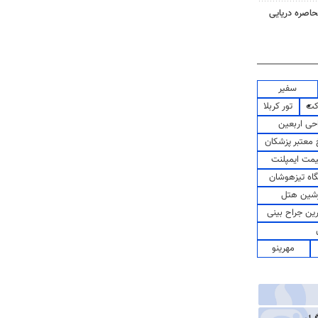
حاصره دریایی
سفیر
کت
تور کربلا
حی اربعین
معتبر پزشکان
مت ایمپلنت
اه تیزهوشان
شین هتل
رین جراح بینی
مهرینو