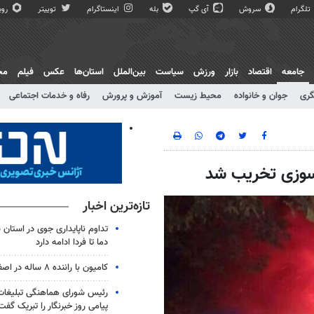
تلگرام
سروش
آی گپ
بله
اینستاگرام
توییتر
روبی
جامعه
اقتصاد
بازار
ورزش
سیاست
بین‌الملل
استان‌ها
عکس
فیلم
مج
گری
جوان و خانواده
محیط زیست
آموزش و پرورش
رفاه و خدمات اجتماعی
ش سوزی تخریب شد
تازه‌ترین اخبار
تداوم ناپایداری جوی در استان
دما تا فردا ادامه دارد
کامیون با راننده ۸ ساله در اصفهان توقیف شد
رئیس شورای هماهنگی تبلیغات
پیامی روز خبرنگار را تبریک گفت