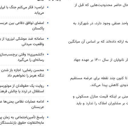
حال حاضر محدودیت‌هایی که قبل از
ترامپ: فکر می‌کنم جنگ با ایران
می‌یابد
امضای توافق دفاعی بین عربستا
ت سرانه جمعیت در کشور که به ازای هر ۳۸ نفر یک واحد صنفی وجود دارد، در شهرکرد به
پاکستان
سامانه ضد موشکی لیزری؛ از ب
 از ۹٠ درصد واحدهای صنفی تبصره ۱ ماده ۱۰۰ اظهار نامه ارائه داده‌اند که بر اساس آن میانگین
واقعیت میدانی
«کشمیری»؛ وقتی برچسب‌سازی
رسانه‌ای را می‌گیرد
وی به ساماندهی ساعت کار نانوایان نیز اشاره کرد و گفت: ساماندهی ساعت کار نانوایان از سال ۱۴٠٠ بر عهده جهاد
محسن رضایی: اجازه باز شدن 
تنگه هرمز را نخواهیم داد
 تا کنون چند نقطه برای عرضه مستقیم
دودی کاهش پیدا می‌کند.
روایت یک حقوقدان از موتورسوا
استقلال در تردد یا چالش فرهن
بنی بر اینکه قیمت منازل مسکونی و
ادامه عملیات نظامی یمنی‌ها عل
ر مشاوران املاک را ندارد و باید
عربستان
پاسخ تأمین‌اجتماعی به زمان پ
مابه‌التفاوت حقوق بازنشستگان