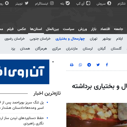
تلگرام
سروش
آی گپ
بله
اینستاگرام
توییتر
روبی
جامعه
اقتصاد
بازار
ورزش
سیاست
بین‌الملل
استان‌ها
عکس
فیلم
مج
ایلام
بوشهر
تهران
چهارمحال و بختیاری
خراسان جنوبی
خراسان رضوی
گلستان
گیلان
لرستان
مازندران
مرکزی
هرمزگان
همدان
یزد
 و بختیاری برداشته
تازه‌ترین اخبار
اسیر وعده‌ها؛دادستان هشدار د
حفظ دستاوردهای تپدن ساز اربع
نگاری راهبردی