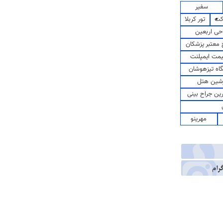
سفیر
کت
تور کربلا
حی اربعین
معتبر پزشکان
مت ایمپلنت
اه تیزهوشان
شین هتل
رین جراح بینی
مهرینو