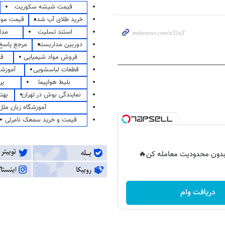
قیمت شیشه سکوریت
خرید طلای آب شده
قیمت مو
استند تسلیت
مدا
دوربین مداربسته
مرجع پاسخ 
فروش مواد شیمیایی
قی
قطعات لباسشویی
آموزشگ
بلیط هواپیما
پر
نمایندگی بوش در تهران
بهت
آموزشگاه زبان ملل
قیمت و خرید سمعک نامرئی
ر بدون محدودیت معامله کن🔥
دریافت وام