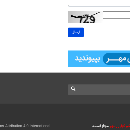
ارسال
 Attribution 4.0 International