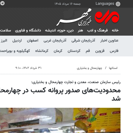
جمعه ۱۶ مرداد ۱۴۰۵
خانه
فرهنگ و ادب
هنر
دين، حوزه، انديشه
دانشگاه و فناوری
سلامت
عناوین اخبار
آذربایجان شرقی
آذربایجان غربی
اصفهان
اردبیل
البرز
فارس
قزوین
قم
کردستان
کرمان
کرمانشاه
کهگیلویه و بویراحمد
استانها
چهارمحال و بختیاری
۳۱ خرداد ۱۴۰۲، ۹:۱۰
رئیس سازمان صنعت، معدن و تجارت چهارمحال و بختیاری:
محدودیت‌های صدور پروانه کسب در چهارمحال
شد