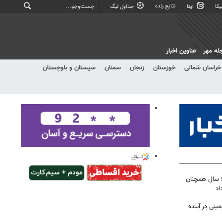
نتایج زنده
کا
ایتا
جداول لیگ
له مهر
عناوین اخبار
خراسان شمالی
خوزستان
زنجان
سمنان
سیستان و بلوچستان
پل تنگ سریز بویراحمد پس از ۶ سال همچنان
اد
ینی در آینده