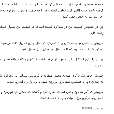
گرفته شده است اظهار کرد: تمامی اتحادیه‌ها را به سمت و سویی سوق داده‌ایم
اجرا بتوانند به خوبی عمل کنند.
وی در خصوص کیفیت نان در شهرکرد گفت: اصناف در کیفیت نان بسیار حساس
راستا دارد.
حبیبیان با اذعان بر اینکه
فناوران
۲ شهرکرد در سال جاری تحویل داده می‌شود گفت: راه اندازی
دستور کار قرار داده‌ایم که تا ۲۰ سال آینده این نیز محقق شود.
وی در راستای اشتغال
زایی
و مهار تورم نیز گفت: تا 
بردارند.
حبیبیان خاطر نشان کرد: میدان معلم، منظریه و فردوسی شمالی در شهرکرد مکا
نه چندان دور با همکاری شهرداری بازارچه میوه و تره بار راه اندازی شود.
حبیبیان در آخر به روز جشن اصناف اشاره کرد و گفت: دو جشن در شهرکرد و د
۱۴
روزنامه‌های صبح پنج‌شنبه ۱۵ مرداد ۱۴۰۵
روزنام
عمومی و دیگری ویژه هیأت رئیسه اتحادیه است.
کد مطلب
5815951