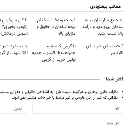
مطالب پیشنهادی
به جمع بازاریابان بیمه
فرصت ویژه‼️ استخدام
تا کی می‌خوای 
سامان بپیوندید و درآمد
بیمه سامان با حقوق و
زانودرد بخوری؟ ی
بالا کسب کنید
مزایای بالا
اصولی درمانش 
ثبت نام کن؛خرید کن؛
با گرمی کوه نقره
خرید نقره همراه
نقره ببر
همراهته؛200سوت هدیه
200سوتی از گرمی
اولین خرید از گرمی
نظر شما
نظرات حاوی توهین و هرگونه نسبت ناروا به اشخاص حقیقی و حقوقی منتشر 
نظراتی که غیر از زبان فارسی یا غیر مرتبط با خبر باشد منتشر نمی‌شود.