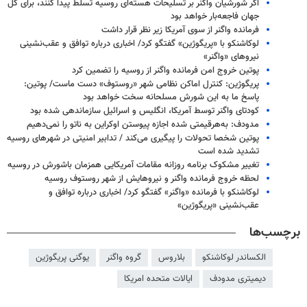
اگر شورشیان واگنر بر تسلیحات هسته‌ای روسیه تسلط پیدا کنند، برای کل
جهان فاجعه‌بار خواهد بود
فرمانده واگنر از سوی آمریکا زیر نظر قرار داشت
لوکاشنکو با «پریگوژین» گفتگو کرد/ اخباری درباره توافق و عقب‌نشینی
نیروهای «واگنر»
پوتین خروج امن فرمانده واگنر از روسیه را تضمین کرد
پریگوژین: کنترل اماکن نظامی شهر «روستوف» دست ماست/ پوتین:
پاسخ ما به این شورش مسلحانه سخت خواهد بود
کودتای واگنر توسط آمریکا، انگلیس و اسرائیل سازماندهی شده بود
مدودف: به‌هرقیمتی شده اجازه پیوستن اوکراین به ناتو را نمی‌دهیم
پوتین شخصا تحولات را پیگیری می‌کند / تدابیر امنیتی در شهرهای روسیه
تشدید شده‌ است
تغییر مشکوک برنامه روزانه مقامات آمریکایی همزمان باشورش در روسیه
لحظه خروج فرمانده واگنر و نیروهایش از شهر روستوف روسیه
لوکاشنکو با فرمانده «واگنر» گفتگو کرد/ اخباری درباره توافق و
عقب‌نشینی «پریگوژین»
برچسب‌ها
الکساندر لوکاشنکو
بلاروس
گروه واگنر
یوگنی پریگوژین
دیمیتری مدودف
ایالات متحده امریکا