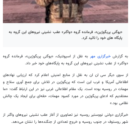
«یوگنی پریگوژین»، فرمانده گروه «واگنر» عقب نشینی نیروهای این گروه به
پایگاه های خود را تائید کرد.
به گزارش
خبرگزاری مهر
به نقل از اسپوتنیک، «یوگنی
پریگوژین
»، فرمانده گروه
«
واگنر
» از عقب نشینی نیروهای این گروه به پایگاه‌های خود خبر داد.
از سوی دیگر سی
ان
ان
به نقل از منابع امنیتی اعلام کرد که ارزیابی نهادهای
اطلاعاتی آمریکا و غرب این است که
پریگوژین
در تلاش برای جمع
آوری
سلاح و
مهمات در روسیه بوده است. یک مقام اطلاعاتی غربی نیز در این ارتباط گفت: «ما
معتقدیم که ادعای
پریگوژین
در مورد کمبود مهمات، حقه‌ای برای ایجاد یک چالش
نظامی بود.»
خبرگزاری دولتی
نووستیر
روسیه نیز تصاویری از آغاز عقب نشینی نیروهای
واگنر
از
شهر
روستوف
در جنوب روسیه و خروج تعدادی از جنگنده‌ها را نشان می‌دهد.