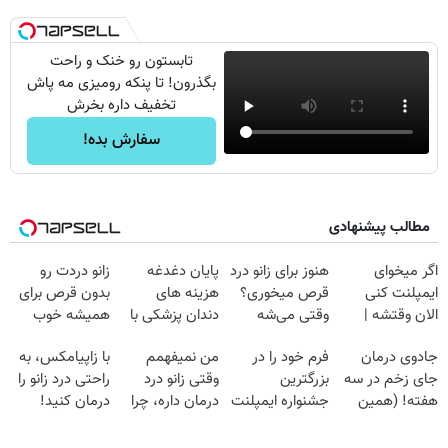
تابستون رو خنک و راحت
بگذرون! تا پنکه رومیزی مه پاش
تخفیف داره بخرش
سفارش بده!
مطالب پیشنهادی
اگر میخوای
هنوز برای زانو درد
پایان دغدغه
زانو دردت رو
ایمپلنت کنی
قرص میخوری؟
هزینه های
بدون قرص برای
الان وقتشه |
وقتی می‌شه
دندان پزشکی با
همیشه خوب
فقط با ۲۵
بدون عمل
پک سفید کننده
کن! (قدم اول،
جادوی درمان
فرم خود را در
من نمیفهمم
با زاپیامکس، به
میلیون تومان!!!
درمانش کرد؟؟؟؟
خانگی
پرسش‌نامه)
جای زخم در سه
بزرگترین
وقتی زانو درد
راحتی درد زانو را
هفته! (همین
جشنواره ایمپلنت
درمان داره، چرا
درمان کنید!
حالا رایگان
تهران پر کنید ! |
دردش رو داری
صحبت کنید)
فقط ۲۵ میلیون
تحمل میکنی؟❗