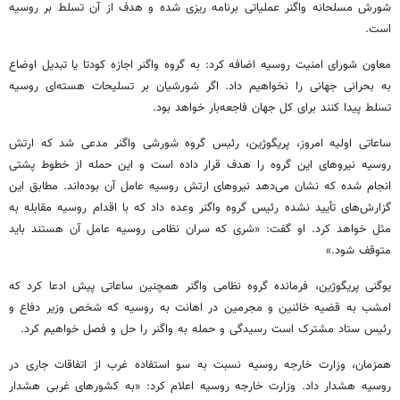
شورش مسلحانه
واگنر
عملیاتی برنامه
ریزی
شده و هدف از آن تسلط بر روسیه
است.
معاون شورای امنیت روسیه اضافه کرد: به گروه
واگنر
اجازه کودتا یا تبدیل اوضاع
به بحرانی جهانی را نخواهیم داد. اگر شورشیان بر تسلیحات هسته‌ای روسیه
تسلط پیدا کنند برای کل جهان فاجعه‌بار خواهد بود.
ساعاتی اولیه امروز،
پریگوژین
، رئیس گروه شورشی
واگنر
مدعی شد که ارتش
روسیه نیروهای این گروه را هدف قرار داده است و این حمله از خطوط پشتی
انجام شده که نشان می‌دهد نیروهای ارتش روسیه عامل آن بوده‌اند. مطابق این
گزارش‌های تأیید نشده رئیس گروه
واگنر
وعده داد که با اقدام روسیه مقابله به
مثل خواهد کرد. او گفت:
«شری
که سران نظامی روسیه عامل آن هستند باید
متوقف شود.»
یوگنی
پریگوژین
، فرمانده گروه نظامی
واگنر
همچنین ساعاتی پیش ادعا کرد که
امشب به قضیه خائنین و مجرمین در اهانت به روسیه که شخص وزیر دفاع و
رئیس ستاد مشترک است رسیدگی و حمله به
واگنر
را حل و فصل خواهیم کرد.
همزمان، وزارت خارجه روسیه نسبت به سو استفاده غرب از اتفاقات جاری در
روسیه هشدار داد. وزارت خارجه روسیه اعلام کرد: «به کشورهای غربی هشدار