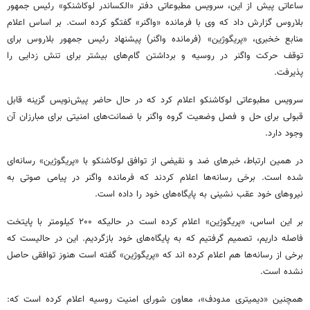
ساعاتی پیش از این، سرویس مطبوعاتی دفتر «الکساندر
لوکاشنکو
» رئیس جمهور
بلاروس گزارش داد که وی با فرمانده «
واگنر
» گفتگو کرده است. بر اساس اعلام
منابع
خخبری
،
«پریگوژین
» (فرمانده
واگنر
) پیشنهاد رئیس جمهور بلاروس برای
توقف حرکت
واگنر
در روسیه و برداشتن گام‌های بیشتر برای تنش زدایی را
پذیرفت.
سرویس مطبوعاتی
لوکاشنکو
اعلام کرد که در حال حاضر پیش‌نویس گزینه قابل
قبولی برای حل و فصل وضعیت گروه
واگنر
با ضمانت‌های امنیتی برای مبارزان آن
وجود دارد.
در همین ارتباط، خبرهای ضد و نقیضی از توافق
لوکاشنکو
با «
پریگوژین
» رسانه‌ای
شده است. برخی رسانه‌ها اعلام کردند که فرمانده
واگنر
در پیامی صوتی به
نیروهای خود عقب نشینی به پایگاه‌های خود را داده است.
بر این اساس،
«پریگوژین
» اعلام کرده است در
حالیکه
۲۰۰ کیلومتر با پایتخت
فاصله داریم، تصمیم گرفتیم که به پایگاه‌های خود بازگردیم. این در حالیست که
برخی از رسانه‌ها هم اعلام کرده
اند
که «
پریگوژین
» گفته است هنوز توافقی حاصل
نشده است.
همچنین «دیمیتری
مدودف
»، معاون شورای امنیت روسیه اعلام کرده است که: