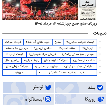
روزنامه‌های صبح چهارشنبه ۱۴ مرداد ۱۴۰۵
تبلیغات
قیمت شیشه سکوریت
سفیر
خرید طلای آب شده
قیمت موکت
تور کربلا
استند تسلیت
مداحی اربعین
دوربین مداربسته
مرجع پاسخ معتبر پزشکان
فروش مواد شیمیایی
قیمت ایمپلنت
قطعات لباسشویی
آموزشگاه تیزهوشان
بلیط هواپیما
پرشین هتل
نمایندگی بوش در تهران
بهترین جراح بینی
آموزشگاه زبان ملل
قیمت و خرید سمعک نامرئی
مهرینو