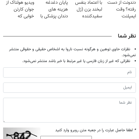
دندونت از دست
با اعتماد بنفس
پایان دغدغه
ویدیو هولناک از
میلیون تومان!!!
فقط ۲۵ میلیون
رفته؟ وقت
لبخند بزن (ژل
هزینه های
جوان کارتن
ایمپلنت
سفیدکننده
دندان پزشکی با
خوابی که
دیجیتاله
دندان40%تخفیف)
پک سفید کننده
میلیاردر شد.
خانگی
آموزش رایگان
نظر شما
نظرات حاوی توهین و هرگونه نسبت ناروا به اشخاص حقیقی و حقوقی منتشر
نمی‌شود.
نظراتی که غیر از زبان فارسی یا غیر مرتبط با خبر باشد منتشر نمی‌شود.
*
لطفا حاصل عبارت را در جعبه متن روبرو وارد کنید