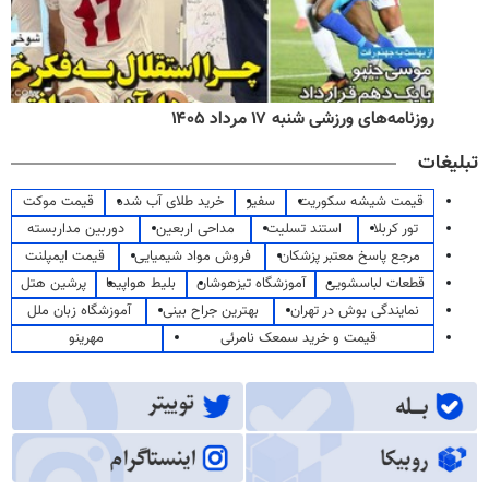
روزنامه‌های ورزشی شنبه ۱۷ مرداد ۱۴۰۵
تبلیغات
قیمت شیشه سکوریت
سفیر
خرید طلای آب شده
قیمت موکت
تور کربلا
استند تسلیت
مداحی اربعین
دوربین مداربسته
مرجع پاسخ معتبر پزشکان
فروش مواد شیمیایی
قیمت ایمپلنت
قطعات لباسشویی
آموزشگاه تیزهوشان
بلیط هواپیما
پرشین هتل
نمایندگی بوش در تهران
بهترین جراح بینی
آموزشگاه زبان ملل
قیمت و خرید سمعک نامرئی
مهرینو