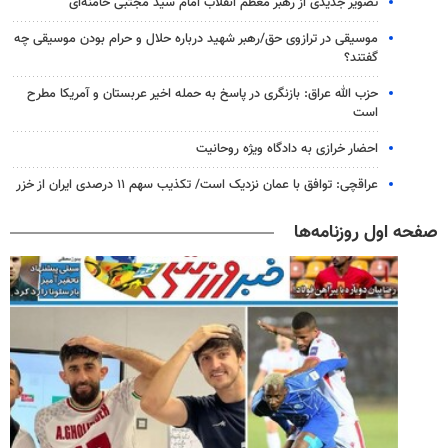
تصویر جدیدی از رهبر معظم انقلاب امام سید مجتبی خامنه‌ای
موسیقی در ترازوی حق/رهبر شهید درباره حلال و حرام بودن موسیقی چه
گفتند؟
حزب الله عراق: بازنگری در پاسخ به حمله اخیر عربستان و آمریکا مطرح
است
احضار خرازی به دادگاه ویژه روحانیت
عراقچی: توافق با عمان نزدیک است/ تکذیب سهم ۱۱ درصدی ایران از خزر
صفحه اول روزنامه‌ها