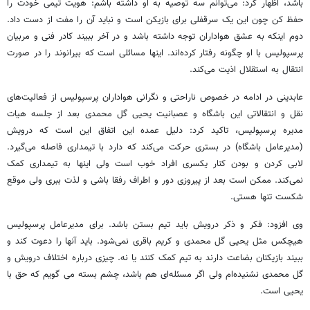
باشد، اظهار کرد: می‌توانم سه توصیه به او داشته باشم: هویت تیمی خودت را
حفظ کن چون این یک سرقفلی برای بازیکن است و نباید آن را
مفت
از دست داد.
دوم اینکه به عشق هواداران توجه داشته باشد و
در آخر
ببیند کادر فنی و مربیان
پرسپولیس با او چگونه رفتار کرده‌اند. اینها مسائلی است که بیرانوند را در صورت
انتقال به استقلال اذیت می‌کند.
عابدینی در ادامه
در خصوص
ناراحتی و نگرانی هواداران پرسپولیس از فعالیت‌های
نقل و انتقالاتی این باشگاه و عصبانیت یحیی گل محمدی بعد از جلسه هیات
مدیره پرسپولیس، تاکید کرد: دلیل عمده این اتفاق این است که درویش
(مدیرعامل باشگاه) در
بستری
حرکت می‌کند که دارد با
تیمداری
فاصله می‌گیرد.
لابی کردن و بودن کنار یکسری افراد خوب است ولی اینها به
تیمداری
کمک
نمی‌کند. ممکن است بعد از پیروزی
دور
و اطراف رفقا
باشی
و لذت
ببری
ولی موقع
شکست تنها هستی.
وی افزود: فکر و ذکر درویش باید تیم بستن باشد. برای مدیرعامل پرسپولیس
هیچکس مثل یحیی گل محمدی و کریم باقری نمی‌شود. باید آنها را دعوت کند و
ببیند بازیکنان بضاعت دارند به
تیم کمک
کنند یا نه. چیزی درباره اختلاف درویش و
گل محمدی نشنیده‌ام ولی اگر مسئله‌ای هم باشد، چشم بسته
می
گویم
که حق با
یحیی است.