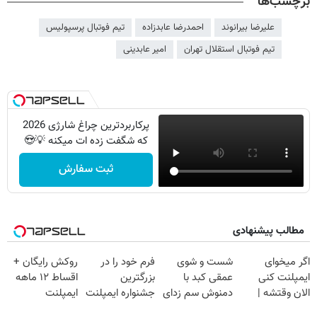
برچسب‌ها
علیرضا بیرانوند
احمدرضا عابدزاده
تیم فوتبال پرسپولیس
تیم فوتبال استقلال تهران
امیر عابدینی
پرکاربردترین چراغ شارژی 2026
که شگفت زده ات میکنه 💡😍
ثبت سفارش
مطالب پیشنهادی
اگر میخوای
شست و شوی
فرم خود را در
روکش رایگان +
ایمپلنت کنی
عمقی کبد با
بزرگترین
اقساط ۱۲ ماهه
الان وقتشه |
دمنوش سم زدای
جشنواره ایمپلنت
ایمپلنت
فقط با ۲۵
گیاهی
تهران پر کنید ! |