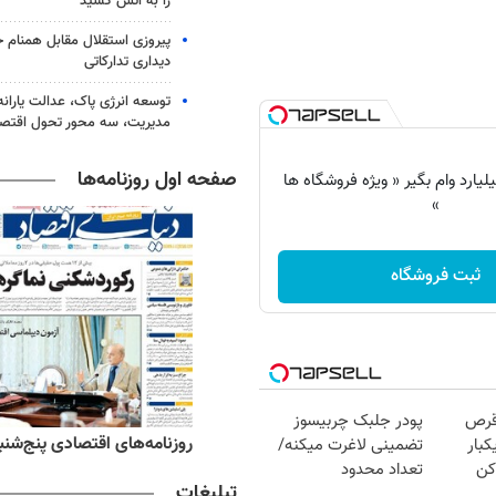
را به آتش کشید
پیروزی استقلال مقابل همنام خ
دیداری تدارکاتی
توسعه انرژی پاک، عدالت یارانه
مدیریت، سه محور تحول اقتص
صفحه اول روزنامه‌ها
 شو تا 3 میلیارد وام بگیر « ویژه فروشگاه ها
»
ثبت فروشگاه
قرص
پودر جلبک چربیسوز
ه‌های ورزشی پنج‌شنبه ۱۵ مرداد ۱۴۰۵
روزنامه‌های اقتصادی پنج‌شنبه ۱۵ مرداد ۰۵
کبار
تضمینی لاغرت میکنه/
کن
تعداد محدود
تبلیغات