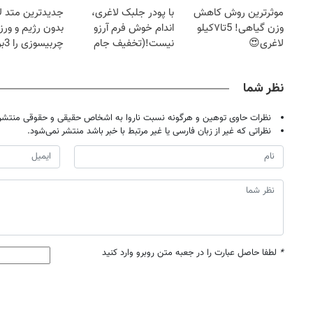
موثرترین روش کاهش
با پودر جلبک لاغری،
جدیدترین متد ل
وزن گیاهی! 5تا۷کیلو
اندام خوش فرم آرزو
بدون رژیم و ور
لاغری😍
نیست!(تخفیف جام
چرب
جهانی)
کند
نظر شما
نظرات حاوی توهین و هرگونه نسبت ناروا به اشخاص حقیقی و حقوقی منتشر 
نظراتی که غیر از زبان فارسی یا غیر مرتبط با خبر باشد منتشر نمی‌شود.
*
لطفا حاصل عبارت را در جعبه متن روبرو وارد کنید