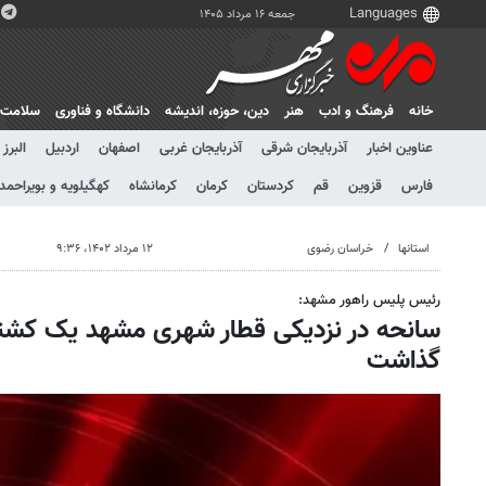
جمعه ۱۶ مرداد ۱۴۰۵
خانه
فرهنگ و ادب
هنر
دين، حوزه، انديشه
دانشگاه و فناوری
سلامت
عناوین اخبار
آذربایجان شرقی
آذربایجان غربی
اصفهان
اردبیل
البرز
فارس
قزوین
قم
کردستان
کرمان
کرمانشاه
کهگیلویه و بویراحمد
استانها
خراسان رضوی
۱۲ مرداد ۱۴۰۲، ۹:۳۶
رئیس پلیس راهور مشهد:
گذاشت