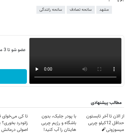
مشهد
سانحه تصادف
سانحه رانندگی
عضو
مطالب پیشنهادی
از الان تا آخر تابستون
با پودر جلبک، بدون
تا کی می‌خوای 
۱۴
روزنامه‌های صبح پنج‌شنبه ۱۵ مرداد ۱۴۰۵
روزنام
حداقل 12کیلو چربی
باشگاه و رژیم چربی
زانودرد بخوری؟ ی
میسوزونی🧨
هایتان را آب کنید!
اصولی درمانش 