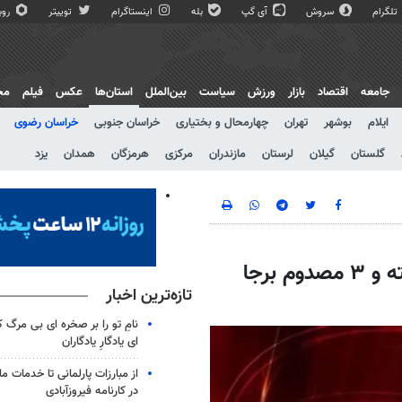
تلگرام
سروش
آی گپ
بله
اینستاگرام
توییتر
روبی
جامعه
اقتصاد
بازار
ورزش
سیاست
بین‌الملل
استان‌ها
عکس
فیلم
مج
ایلام
بوشهر
تهران
چهارمحال و بختیاری
خراسان جنوبی
خراسان رضوی
گلستان
گیلان
لرستان
مازندران
مرکزی
هرمزگان
همدان
یزد
سانحه در نزدیکی قطار شهری مشهد یک کشته و ۳ مصدوم برجا
تازه‌ترین اخبار
نامِ تو را بر صخره ای بی مرگ کن
ای یادگارِ یادگاران
از مبارزات پارلمانی تا خدمات ما
در کارنامه فیروزآبادی