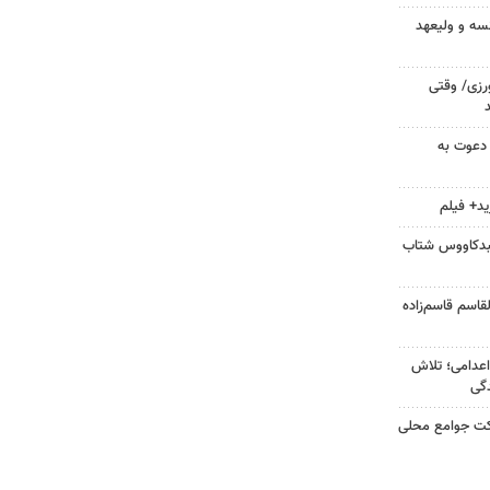
سه و ولیعهد
ورزی/ وقتی
 دعوت به
ید+ فیلم
نبدکاووس شتاب
قاسم قاسم‌زاده
اعدامی؛ تلاش
گی
رکت جوامع محلی