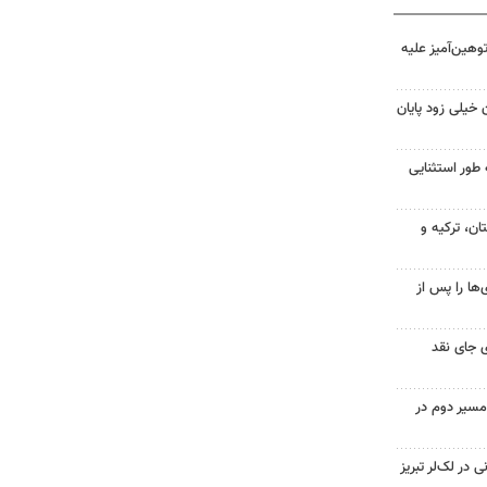
هین‌آمیز علیه
 خیلی زود پایان
 طور استثنایی
ن، ترکیه و
ها را پس از
 جای نقد
مسیر دوم در
در لک‌لر تبریز