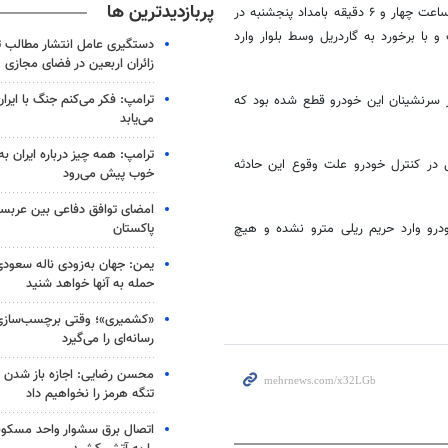
پربازدیدترین ها
، سرهنگ عباس عابدینی اظهار کرد: در این حادثه که ساعت چهار و ۶ دقیقه بامداد پنجشنبه در
 با برخورد به گاردریل وسط بلوار وارد
دستگیری عامل انتشار مطالب تو
زائران اربعین در فضای مجازی
ترامپ: فکر می‌کنم جنگ با ایران
 سرنشینان این خودرو قطع شده بود که
می‌یابد
ترامپ: همه چیز درباره ایران به
انایی در کنترل خودرو علت وقوع این حادثه
خوب پیش می‌رود
امضای توافق دفاعی بین عربستا
پاکستان
درو وارد حریم ریلی مترو نشده و هیچ
یمن: جهان به‌زودی ناله سعودی‌
حمله به آنها خواهد شنید
«کشمیری»؛ وقتی برچسب‌سازی
رسانه‌ای را می‌گیرد
محسن رضایی: اجازه باز شدن 
تنگه هرمز را نخواهیم داد
اتصال برق سشوار واحد مسکونی 