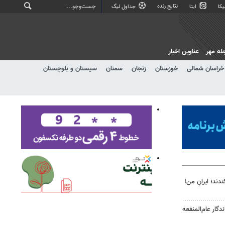
نتایج زنده
کا
ایتا
جداول لیگ
له مهر
عناوین اخبار
خراسان شمالی
خوزستان
زنجان
سمنان
سیستان و بلوچستان
دند؛ ایرانِ من!
ندگار عام‌المنفعه