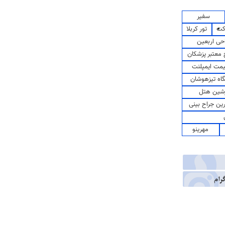
سفیر
کت
تور کربلا
حی اربعین
معتبر پزشکان
مت ایمپلنت
اه تیزهوشان
شین هتل
رین جراح بینی
مهرینو