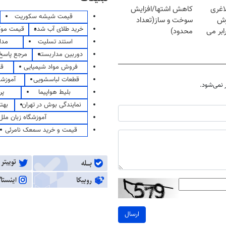
اغری
کاهش اشتها/افزایش
قیمت شیشه سکوریت
زش
سوخت و ساز(تعداد
خرید طلای آب شده
قیمت مو
یسوزی را 3برابر می
محدود)
استند تسلیت
مدا
دوربین مداربسته
مرجع پاسخ 
فروش مواد شیمیایی
قی
قطعات لباسشویی
آموزشگ
نمی‌شود.
بلیط هواپیما
پر
نمایندگی بوش در تهران
بهت
آموزشگاه زبان ملل
قیمت و خرید سمعک نامرئی
ارسال