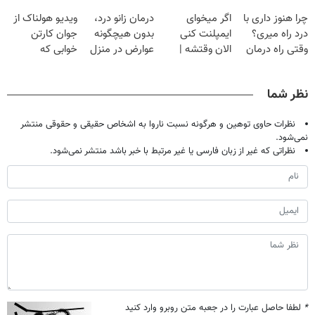
دردش رو داری
گیاهی
پک سفید کننده
کنید!
چرا هنوز داری با
اگر میخوای
درمان زانو درد،
ویدیو هولناک از
تحمل میکنی؟❗
خانگی
◗پرسش‌نامه◖
درد راه میری؟
ایمپلنت کنی
بدون هیچگونه
جوان کارتن
وقتی راه درمان
الان وقتشه |
عوارض در منزل
خوابی که
جلو پاته!
فقط با ۲۵
(◂پرسش‌نامه)
میلیاردر شد.
میلیون تومان!!!
آموزش رایگان
نظر شما
نظرات حاوی توهین و هرگونه نسبت ناروا به اشخاص حقیقی و حقوقی منتشر
نمی‌شود.
نظراتی که غیر از زبان فارسی یا غیر مرتبط با خبر باشد منتشر نمی‌شود.
*
لطفا حاصل عبارت را در جعبه متن روبرو وارد کنید