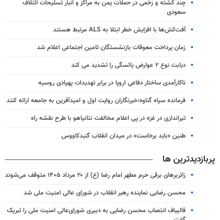
چند کشته و زخمی در حملات یمن به مراکز و انبار تسلیحات ائتلاف
سعودی
آفت‌کش‌ها با افزایش خطر ابتلا به ALS مرتبط هستند
زمان پرداخت معوقات بازنشستگان تامین اجتماعی اعلام شد
دیابت نوع ۲ عوارض یائسگی را تشدید می کند
ناکارآمدی ساختار دفاعی اروپا در برابر تهدیدات پهپادی روسیه
فرمانده سپاه گناوه:خبرنگاران روایت اول و امیدآفرین به جامعه ارائه کنند
تیراندازی در غزه در پی اعلام مخالفت نتانیاهو با طرح نقشه راه
طنین «باید برخاست» در میدان انقلاب گنبدکاووس
پربازدیدترین ها
زائربرهای برقی حرم مطهر امام رضا (ع) از ۲۰ مرداد ۱۴۰۵ متوقف می‌شوند
محسن رضایی نماینده رهبر انقلاب در شورای عالی امنیت ملی شد
قالیباف انتصاب محسن رضایی به دبیری شورای‌عالی امنیت ملی را تبریک