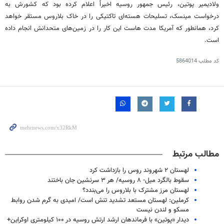
ولادیمیر پوتین، رئیس جمهور روسیه اخیراً اعلام کرده بود که کشورش به
درخواست مینسک، تسلیحات هسته‌ای تاکتیکی را در خاک بلاروس مستقر خواهد
کرد، همانطور که آمریکا مدت
هاست
این کار را در زمین‌های متحدانش انجام داده
است.
کد مطلب
5864014
مطالب مرتبط
لهستان ۲ شهروند روس را بازداشت کرد
سقوط بالگرد میل- ۸ روسیه/ هر ۳ سرنشین جان باختند
لهستان مرز مشترک با بلاروس را می‌بندد؟
کرملین: لهستان مستعد تشدید تنش است/ امیدی به گرم شدن روابط
مسکو و لندن نیست
دیدار «پوتین» با فرماندهان ارشد ارتش روسیه در ۱۰۰ کیلومتری اوکراین+