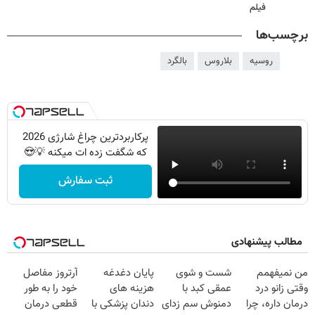
فیلم
برچسب‌ها
روسیه
بلاروس
بالگرد
پرکاربردترین چراغ شارژی 2026
که شگفت زده ات میکنه 💡😍
ثبت سفارش
مطالب پیشنهادی
من نمیفهمم
شست و شوی
پایان دغدغه
آرتروز مفاصل
وقتی زانو درد
عمقی کبد با
هزینه های
خود را به طور
درمان داره، چرا
دمنوش سم زدای
دندان پزشکی با
قطعی درمان