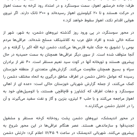
طرف: جاده خرمشهر اهواز، سمت سوسنگرد و در امتداد رود کرخه به سمت اهواز
در حرکت هستند و تا ۲۰ کیلومتری اهواز رسیده‌اند و ۳۰۰ تانک دارند. اگر نیروی
هوایی اقدام نکند، اهواز سقوط خواهد کرد.»
در محور سوسنگرد، در پی ورود روز گذشته نیروهای دشمن، به شهر، شهر از
سکنه خالی شده و افراد خلق عرب به کلاشینکف مسلح شده‌اند. عراقی‌ها مردم
بومی را تشویق به جنگ علیه فارس‌ها می‌کنند، دشمن تپه الله اکبر را گرفته و در
آنجا متوقف شده است. از سوی دیگر عراقی‌ها همچنان به سمت حمیدیه در حال
پیشروی هستند و توپخانه آنها در کوت سید نعیم مستقر است. ۴۰ نفر از برادران
سپاه و بسیج همچنان مقاومت می‌کنند. گزارش‌های متعددی از منطقه خوزستان
رسیده که عوامل داخلی دشمن در اطراف مناطق درگیری به انحاء مختلف دشمن را
کمک می‌کنند، از جمله گزارش شهربانی خوزستان حاکی است: «عده ای از اهالی
سوسنگرد و دهات اطراف که کشاورز و قاچاقچی هستند، با اتومبیل‌های خود به
اهواز مراجعه می‌کنند و با حلب ۴ لیتری، بنزین و گاز و نفت سفید می‌گیرند و آن
را در اختیار دشمن می‌گذارند.»
در محور اندیمشک، نیروهای دشمن پشت رودخانه کرخه مستقر و مشغول
تجدیدقوا و سازماندهی هستند. عصر هنگام عراقی‌ها در این محور شروع به
پیشروی می‌کنند. شهربانی اندیمشک در ساعت ۹ ۱۶/۴۵ اعلام کرد: «ارتش دشمن