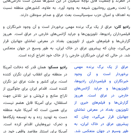
در خطرند و جمعیت قابل توجه شیعیان در این کشورها ممکن است ناآرامی‌هایی
را تحت رهبری روحانیون شیعه به وجود آورد. به علاوه، کشورهای منطقه نسبت
به اهداف و امیال حزب سوسیالیست بعث عراق و صدام سوءظن دارند.
رادیو کلن:
عراق از یک برگ برنده مهمی برخوردار است و آن وجود خبرنگاران و
فیلمبرداران رادیوها، تلویزیون‌ها و جراید آژانس‌های خارجی در عراق است. هرروز
گزارش‌ها و فیلم‌های خبری از تلویزیون بغداد در معرض تماشای جهانیان قرار
می‌گیرد، چنان که پیشروی عراق در خاک ایران، به طور وسیع در جهان منعکس
شد. در حالی که ایران خبرنگاران خارجی را از خاک خود اخراج کرده است
.
عراق از یک برگ برنده مهمی
رادیو مسکو:
همان قدر که دخالت آمریکا
برخوردار است و آن وجود
در منطقه برای انقلاب ایران نگران کننده
خبرنگاران و فیلمبرداران رادیوها،
است، برای کشور و ملت عراق نیز نگران
تلویزیون‌ها و جراید آژانس‌های
کننده است. اقدام ایران برای جلوگیری از
خارجی در عراق است. هرروز
تاراج منابع و ثروتش و نیز تلاش جهت
گزارش‌ها و فیلم‌های خبری از
استقلال، برای آمریکا قابل هضم نیست،
تلویزیون بغداد در معرض تماشای
برای همین است که آمریکا علیه منطقه
جهانیان قرار می‌گیرد، چنان که
دست به تهدید زده و به توسعه پایگاه‌ها
پیشروی عراق در خاک ایران، به
و تحرک نیروهایش اقدام کرده است.
طور وسیع در جهان منعکس شد.
آمریکا برای استتار مقاصد واقعی خود در