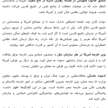
سناتور جاکوب جاویتس در جلسه رهبران کنگره در کاخ سفید:
آمریکا از متحدانش
انتظار دارد که در عملیات حفاظت از منابع نفتی در خلیج فارس شرکت داشته
باشند، هرچند توانایی نظامی شأن کمتر از آمریکا باشد.
دولت کارتر چند نقشه احتیاطی تدارک دیده تا از مصالح آمریکا و متحدانش در
خلیج فارس دفاع کند. یکی از این راه‌ها مستقر ساختن بخشی از نیروی دریایی
آمریکا در نزدیکی خلیج فارس است تا اگر لازم شد، به کمک ناوهای جنگی متحدان
آمریکا تنگه هرمز را روی نفتکش‌ها باز نگه دارند. راه دیگر ارسال کمک نظامی
اضطراری به عربستان سعودی است تا آن کشور بر قدرت تدافعی خود بیفزاید.
وزیر خارجه آمریکا در مقر سازمان ملل
با سعدون حمادی وزیر خارجه عراق ملاقات
کرد و از ایران نیز دیدار مشابهی دعوت به عمل آورد. وی بار دیگر بی طرفی آمریکا
را مورد تاکید قرار داده، افزود بی طرفی به معنای بی تفاوتی نیست.
ادموند ماسکی
ملاقات‌هایی در مورد جنگ ایران و عراق با یوسف علوی، معاون
وزارت خا رجه عمان، وزیر خارجه بحرین، آقاشاهی مشاور در امور خارجه پاکستان و
پطروس غالی وزیر خارجه مصر داشته است. وی در این گفتگوها اظهار داشت:
واشنگتن ترجیح می‌دهد به کوشش‌های میانجیگری کنفرانس اسلامی و سازمان
ملل تکیه کند.