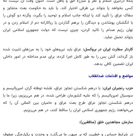
بلکه درگیری اسلام و کفر و مبارزه حق و باطل است. اکنون وقت آن نیست که
کسی بخواهد یا بتواند بی طرفی اختیار کند. یا باید به حکومت بعث متجاوز و
سفاک عراق را تأیید کند یا اینکه جانب اسلام و توحید را بگیرد، وگرنه دو گوش را
با انگشتان پوشاندن و دیدگان را برهم گذاردن یا ریاکارانه دم از اسلام زدن و در
نهان رژیم صدام را
تائید
کردن، چیزی نیست که دولت جمهوری اسلامی ایران
بتواند تحمل نماید.
کاردار سفارت ایران در بروکسل:
عراق باید نیروهای خود را به مرزهای تثبیت شده
باز گرداند، آتش بس را به طور کامل اجرا کرده، برای عدم مداخله در امور داخلی
ایران تضمین کافی بدهد.
مواضع و اقدامات ضدانقلاب
حزب رنجبران ایران:
با درهم شکستن تجاوز عراق، نقشه توطئه گران امپریالیسم و
سوسیال امپریالیسم را که علیه کشورمان طراحی شده، در هم می‌ریزیم، زیرا ما با
درهم شکستن تجاوز عراق طرح بعث عراق و حامیان بین المللی آن را که
می‌خواهند رژیم جمهوری اسلامی ایران را ساقط کنند، در هم می‌ریزیم.
سازمان مجاهدین خلق (منافقین):
در شرایط حساس و خطیری که بر میهن ما می‌گذرد و وحدت و یکپارچگی صفوف