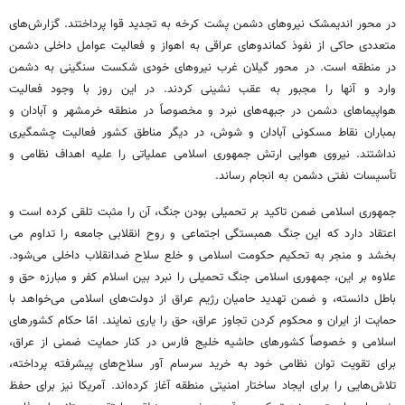
در محور اندیمشک نیروهای دشمن پشت کرخه به تجدید قوا پرداختند. گزارش‌های
متعددی حاکی از نفوذ کماندوهای عراقی به اهواز و فعالیت عوامل داخلی دشمن
در منطقه است. در محور گیلان غرب نیروهای خودی شکست سنگینی به دشمن
وارد و آنها را مجبور به عقب نشینی کردند. در این روز با وجود فعالیت
هواپیماهای دشمن در جبهه‌های نبرد و مخصوصاً در منطقه خرمشهر و آبادان و
بمباران نقاط مسکونی آبادان و شوش، در دیگر مناطق کشور فعالیت چشمگیری
نداشتند. نیروی هوایی ارتش جمهوری اسلامی عملیاتی را علیه اهداف نظامی و
تأسیسات نفتی دشمن به انجام رساند.
جمهوری اسلامی ضمن تاکید بر تحمیلی بودن جنگ، آن را مثبت تلقی کرده است و
اعتقاد دارد که این جنگ همبستگی اجتماعی و روح انقلابی جامعه را تداوم
می
بخشد
و منجر به تحکیم حکومت اسلامی و خلع سلاح ضدانقلاب داخلی می‌شود.
علاوه بر این، جمهوری اسلامی جنگ تحمیلی را نبرد بین اسلام کفر و مبارزه حق و
باطل دانسته، و ضمن تهدید حامیان رژیم عراق از دولت‌های اسلامی می‌خواهد با
حمایت از ایران و محکوم کردن تجاوز عراق، حق را یاری نمایند. امّا حکام کشورهای
اسلامی و خصوصاً کشورهای حاشیه خلیج فارس در کنار حمایت ضمنی از عراق،
برای تقویت توان نظامی خود به خرید سرسام آور سلاح‌های پیشرفته پرداخته،
تلاش‌هایی را برای ایجاد ساختار امنیتی منطقه آغاز کرده‌اند. آمریکا نیز برای حفظ