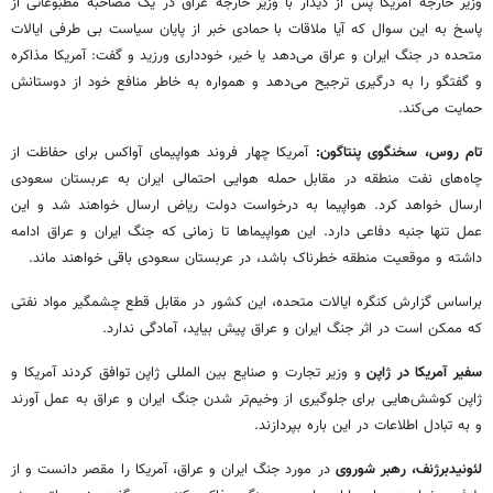
وزیر خارجه آمریکا پس از دیدار با وزیر خارجه عراق در یک مصاحبه مطبوعاتی از
پاسخ به این سوال که آیا ملاقات با حمادی خبر از پایان سیاست بی طرفی ایالات
متحده در جنگ ایران و عراق می‌دهد یا خیر، خودداری ورزید و گفت: آمریکا مذاکره
و گفتگو را به درگیری ترجیح می‌دهد و همواره به خاطر منافع خود از دوستانش
حمایت می‌کند.
تام روس، سخنگوی پنتاگون:
آمریکا چهار فروند هواپیمای آواکس برای حفاظت از
چاه‌های نفت منطقه در مقابل حمله هوایی احتمالی ایران به عربستان سعودی
ارسال خواهد کرد. هواپیما به درخواست دولت ریاض ارسال خواهند شد و این
عمل تنها جنبه دفاعی دارد. این هواپیماها تا زمانی که جنگ ایران و عراق ادامه
داشته و موقعیت منطقه خطرناک باشد، در عربستان سعودی باقی خواهند ماند.
براساس گزارش کنگره ایالات متحده، این کشور در مقابل قطع چشمگیر مواد نفتی
که ممکن است در اثر جنگ ایران و عراق پیش بیاید، آمادگی ندارد.
سفیر آمریکا در ژاپن
و وزیر تجارت و صنایع بین المللی ژاپن توافق کردند آمریکا و
ژاپن کوشش‌هایی برای جلوگیری از وخیم‌تر شدن جنگ ایران و عراق به عمل آورند
و به تبادل اطلاعات در این باره بپردازند.
لئونیدبرژنف، رهبر شوروی
در مورد جنگ ایران و عراق، آمریکا را مقصر دانست و از