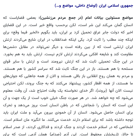
جمهوری اسلامی ایران (اوضاع داخلی، مواضع و…)
مواضع مسئولین بیانات امام (در جمع مردم مرزنشین):
بعضی قضایاست که
انسان گمان می‌کند این شر است، لکن برحسب واقع خیر است. در این قضایای
اخیر که دولت جابر عراق تحمیل کرد بر ایران، باید بگویم «الخیر فیما وقع» برای
اینکه چند مطلب را ثابت کرد. یکی اینکه ضدانقلاب در ایران شایع می‌کردند ارتش
ایران ارتشی است که از بین رفته است و دیگر نمی‌تواند در مقابل دشمن‌ها
مقاومت کند و شایعه افکنی می‌کردند ارتش لازم نیست. ارتش باید به هم بخورد.
در این جنگ تحمیلی ثابت شد که ارتش نیرومند است و ارتش با سایر قوای
مسلحه با هم هستند. باز در این جنگ ثابت شد که سراسر کشور با هم هستند.
و مردم به همان روح انقلابی باز باقی هستند و الان از همه جاهایی که جوان‌های
ما هستند، از همه اقطار کشور، پیشنهاد می‌کنند که به جنگ بروند، لکن احتیاجی
نیست الان آنها (بروند)، اگر خدای نخواسته یک وقت احتیاج شد، آن وقت معلوم
می‌شود که چه خواهد شد. در هر صورت جنگ خیلی خوب است از یک جهت و آن
این است که انسان را شجاعتی که در باطن انسان است بروز می‌دهد و تحرک
برای انسان حاصل می‌شود. انسان از آن خمودی بیرون می‌آید و ملت ایران باید
توجه داشته باشد که برای اسلام دارند خدمت می‌کنند. ما انگیزه
مان
اسلام است.
اشخاصی که در اسلام خدمت کردند و جنگ کردند و فداکاری کردند، از صدر اسلام
تا حالا، تاریخشان محفوظ است. این آدم (صدام) همان آدمی است که برای