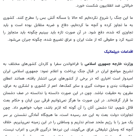
خیالاتی ضد انقلابیون شکست خورد.
ما این جنگ را شروع نکرده‌ایم که حالا با مسأله آتش بس را مطرح کنند. کشوری
به ما تجاوز کرده و آنچه ما کرده‌ایم، دفاع و ضربه متقابل بوده است و باید
تجاوزی که شده، دفع شود. در آن صورت تازه باید ببینیم چگونه باید متجاوز را
تنبیه کرد و حقوقی که از ملت ایران و عراق تضییع شده، چگونه جبران می‌شود.
اقدامات دیپلماتیک
وزارت خارجه جمهوری اسلامی
با فراخواندن سفرا و کاردان کشورهای مختلف به
تشریح مواضع ایران در قبال جنگ پرداخت و اعلام نمود: جمهوری اسلامی ایران
امیدوار است اخباری که در برخی از کشورهای عربی انتشار یافته، همانند اعطای
تسهیلات بندی و سوخت گیری و سایر کمک‌ها، اعم از کشوری و لشکری به عراق،
مقرون به حقیقت نباشد. چون در این صورت دانسته یا ندانسته در صف دشمنان
ما قرار گرفته‌اند. در این صورت ما هرگز نمی‌توانیم فرقی بین اینان و حکام بعث
قائل شویم، لذا دشمنی آنان را آن گونه که لازم باشد، جواب خواهیم داد. چون
تجاوزات دولت بعث به این حد رسیده است، ما هیچگاه آمادگی نشستن بر سر
یک میز را با رژیم ملحد صدام نداریم و وساطتی را در این زمینه نمی‌پذیریم. خلاف
آنچه که وسایل تبلیغاتی عراق می‌گویند، این نبردها درگیری فارس و اعراب نیست،