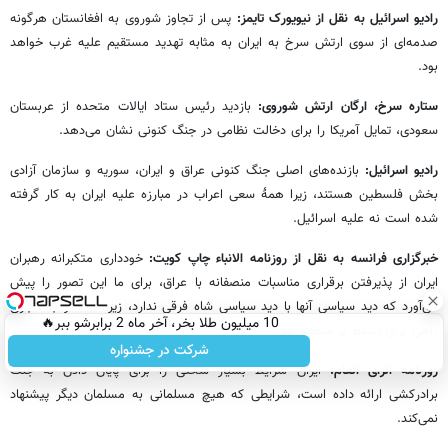
رادیو اسرائیل به نقل از نیویورک تایمز:
پس از تجاوز شوروی به افغانستان هرگونه
صدمه‌ای از سوی ارتش سرخ به ایران به مثابه تهدید مستقیم علیه غرب خواهد
بود.
ستاره سرخ، ارگان ارتش شوروی:
بازدید رئیس ستاد ایالات متحده از عربستان
سعودی، تمایل آمریکا را برای دخالت نظامی در جنگ کنونی نشان می‌دهد.
رادیو اسرائیل:
بازنده‌های اصلی جنگ کنونی عراق و ایران، سوریه و سازمان آزادی
بخش فلسطین هستند، زیرا همۀ سعی اعراب در مبارزه علیه ایران به کار گرفته
شده است نه علیه اسرائیل.
خبرگزاری فرانسه به نقل از روزنامه الانباء چاپ کویت:
خودداری متکبرانه رهبران
ایران از پذیرفتن برقراری مناسبات منصفانه با عراق، برای ما این تصور را پیش
می‌آورد که دید سیاسی آنها با دید سیاسی شاه فرقی ندارد، زیرا شاه در جستجوی
10 میلیون طلا بخر، آخر ماه 2 برابرشو ببر🔥
راهی برای تسلط بر منطقه بود.
شرکت در جشنواره
روزنامه الرای العام:
ایران شرایط بسیار سختی را برای پایان دادن به جنگ
برادرکشی ارائه داده است، شرایطی که هیچ مسلمانی به مسلمان دیگر پیشنهاد
نمی‌کند.