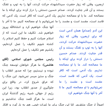
اربعین، وقتی که زوار حضرت سیدالشهداء حرکت کردند، آنها را به توپ و تفنگ
بستند و آن قدر جنایت کردند. صدام حسین دستش را دراز کرده برای اینکه با ما
مصالحه کند. ما با او مصالحه نداریم. یک آدمی است که کافر است. یک آدمی که
فاسد است، مفسد است و مفسد را ما نمی‌توانیم با او مصالحه کنیم. ما تا آخر با
آنها جنگ خواهیم کرد
و انشاءاالله پیروز
این آدم (صدام) همان آدمی است
خواهیم شد. تکلیف ما این است که از
که برای اربعین، وقتی که زوار
اسلام صیانت کنیم و حفظ کنیم اسلام را،
حضرت سیدالشهداء حرکت کردند،
کشته شویم تکلیف را عمل کرده‌ایم،
آنها را به توپ و تفنگ بستند و آن
بکشیم هم تکلیف را عمل کرده‌ایم.
قدر جنایت کردند. صدام حسین
دستش را دراز کرده برای اینکه با
رئیس مجلس شورای اسلامی (آقای
ما مصالحه کند. ما با او مصالحه
هاشمی):
ما هرگز خواهان توسعه جنگ
نداریم. یک آدمی است که کافر
نبوده و نیستیم، چرا که صدور انقلاب با
است. یک آدمی که فاسد است،
جنگ و ستیز میسر نمی‌شود. این جنگ را
مفسد است و مفسد را ما
که عراق شروع کرد، در واقع برای
نمی‌توانیم با او مصالحه کنیم. ما تا
جلوگیری از صدور انقلاب بود، زیرا این
آخر با آنها جنگ خواهیم کرد
رژیم از جهاتی شبیه رژیم گذشتۀ ایران
است. ما هرگز قصد جنگ نداشتیم و
اصولاً از جنگ متنفریم. امّا این جنگ برای ما ثمرات خوبی هم به بار آورد و افکار