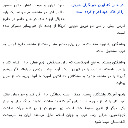
در حالی که ایران خبرنگاران خارجی
مورد ایران و موجه نشان دادن حضور
را از خاک خود اخراج کرده است
نظامی اش در منطقه، می‌خواهد یک پایه
حقوقی ایجاد کند. در حال حاضر در خلیج
فارس بیش از سی ناو نیروی دریایی آمریکا از جمله ناو هواپیمابر متمرکز شده
است.
واشنگتن
به تهیه مقدمات نظامی برای صدور منظم نفت از منطقه خلیج فارس به
غرب مشغول است.
واشنگتن پست:
به نفع آمریکاست که برای سرنگونی رژیم فعلی ایران اقدام کند و
رژیمی وابسته به غرب را در تهران سرکار آورد. چنین رژیمی می‌تواند نگرانی‌های
آمریکا را در منطقه بزداید و مشکلاتی که اکنون آمریکا با آنها روبروست، از میان
بردارد.
رادیو آمریکا:
واشنگتن پست: ممکن است دیوانگی ایران گل کند و حوزه‌های نفتی
عربستان را نیز از بین ببرد. بنابراین آمریکا نباید ساکت بنشیند. جنگ ایران و عراق
یکی دیگر از نتایج سقوط شاه است، زیرا عراق در زمان شاه جرأت نداشت
کوچک‌ترین حرفی بزند. غرب و جهان اسلام مایل نیستند ایران به سرنوشت
افغانستان مبتلا شود.