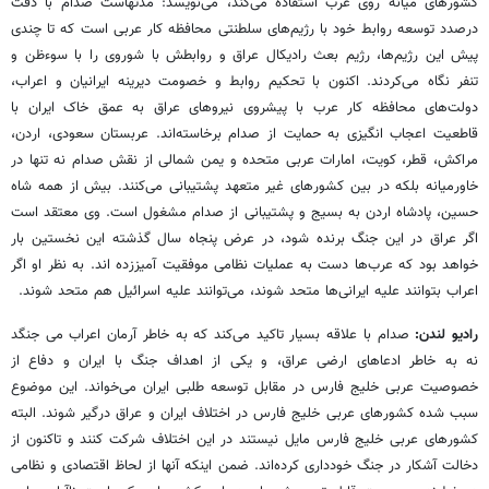
کشورهای میانه روی عرب استفاده می‌کند، می‌نویسد: مدتهاست صدام با دقت
درصدد توسعه روابط خود با رژیم‌های سلطنتی محافظه کار عربی است که تا چندی
پیش این رژیم‌ها، رژیم بعث رادیکال عراق و روابطش با شوروی را با سوءظن و
تنفر نگاه می‌کردند. اکنون با تحکیم روابط و خصومت دیرینه ایرانیان و اعراب،
دولت‌های محافظه کار عرب با پیشروی نیروهای عراق به عمق خاک ایران با
قاطعیت اعجاب انگیزی به حمایت از صدام برخاسته‌اند. عربستان سعودی، اردن،
مراکش، قطر، کویت، امارات عربی متحده و یمن شمالی از نقش صدام نه تنها در
خاورمیانه بلکه در بین کشورهای غیر متعهد پشتیبانی می‌کنند. بیش از همه شاه
حسین، پادشاه اردن به بسیج و پشتیبانی از صدام مشغول است. وی معتقد است
اگر عراق در این جنگ برنده شود، در عرض پنجاه سال گذشته این نخستین بار
خواهد بود که عرب‌ها دست به عملیات نظامی موفقیت آمیززده اند. به نظر او اگر
اعراب بتوانند علیه ایرانی‌ها متحد شوند، می‌توانند علیه اسرائیل هم متحد شوند.
رادیو لندن:
صدام با علاقه بسیار تاکید می‌کند که به خاطر آرمان اعراب می جنگد
نه به خاطر ادعاهای ارضی عراق، و یکی از اهداف جنگ با ایران و دفاع از
خصوصیت عربی خلیج فارس در مقابل توسعه طلبی ایران می‌خواند. این موضوع
سبب شده کشورهای عربی خلیج فارس در اختلاف ایران و عراق درگیر شوند. البته
کشورهای عربی خلیج فارس مایل نیستند در این اختلاف شرکت کنند و تاکنون از
دخالت آشکار در جنگ خودداری کرده‌اند. ضمن اینکه آنها از لحاظ اقتصادی و نظامی