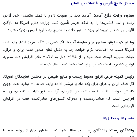
مسائل خلیج فارس و اقتصاد بین الملل
معاون وزارت دفاع آمریکا:
آمریکا باید در صورت لزوم با کمک متحدان خود آزادی
رفت و آمد کشتی‌ها را به تنگه هرمز تأمین کند. وزارت دفاع آمریکا به ناوگان
اقیانوس هند و نیروهای ویژه دستور داده به تدریج به خلیج فارس نزدیک شوند.
ویلیام کریستوفر، معاون وزیر خارجه آمریکا:
اگر کسی بر تنگه هرمز فشار وارد کند،
آمریکا دست به اقدامات لازم خواهد زد. به دنبال قطع صدور نفت ایران و عراق،
دولت سوریه قیمت نفت خود را از ۲۹/۱۵ دلار به ۳۰/۶۷ دلار افزایش داد. سوریه
اولین کشوری است که در بهای نفت خود تجدیدنظر کرده است.
رئیس کمیته فرعی انرژی محیط زیست و منابع طبیعی در مجلس نمایندگان آمریکا:
اگر جنگ ایران و عراق برای یک ماه یا بیشتر ادامه یابد، حدود ۳۱ تولید نفت جهان
کاهش خواهد یافت. قیمت نفت در بازارهای آزاد به طور ناراحت کننده‌ای رو به
افزایش است که هشداردهنده و محرک کشورهای صادرکننده نفت در افزایش
قراردادی است.
تفسیرها و تحلیل‌ها
واشنگتن پست:
واشنگتن پست در مقاله خود تحت عنوان عراق از روابط خود با