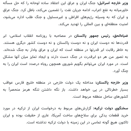
وزیر خارجه اسرائیل:
جنگ ایران و عراق این اعتقاد ساده لوحانه را که حل مسأله
خاورمیانه به نفع اعراب، ادامه جریان نفت را تضمین می‌کند، باطل کرد. جنگ عراق
و ایران که به وسیله رژیم‌های افراطی و غیرمسئول و جنگ طلب اداره می‌شود،
امنیت منطقه‌ای و بین المللی را تهدید می‌کند.
ضیاءالحق، رئیس جمهور پاکستان
در مصاحبه با روزنامه انقلاب اسلامی: ابر
قدرت‌ها نه دوست ایران و نه دوست پاکستان و نه دوست کشور دیگری هستند.
به خاطر رقابت ابر قدرتها در منطقه است که ایران و عراق وادار به جنگ شده‌اند.
به تصور من هر دو ابرقدرت در جنگ دست دارند و ایجاد تمایز میان آنها مشکل
است. در مورد ایران می‌توانم بگویم شوروی همچون روباه درصدد است ایران را به
چنگ آورد.
وزیر خارجه پاکستان:
مداخله یک دولت خارجی در منطقه خلیج فارس عواقب
بسیار خطرناکی در پی خواهد داشت. باز نگه داشتن تنگه هرمز منحصراً به
کشورهای ساحل منطقه مربوط است.
سخنگوی دولت ترکیه:
گزارش‌های مربوط به درخواست ایران از ترکیه در مورد
خرید قطعات یدکی برای سلاح‌های ساخت آمریکا، عاری از حقیقت بوده و ایران
تاکنون هیچ گونه تماسی در این زمینه با دولت ترکیه نداشته است.