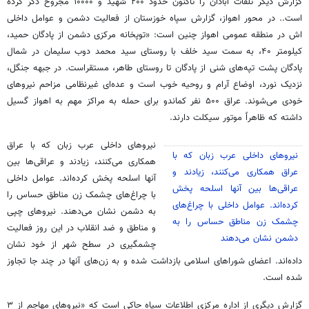
گزارش دیگر تلفات آبادان را تاکنون حدود ۲۰۰ شهید و ۱۰۰۰۰ مجروح ذکر کرده
است.. در محور اهواز، گزارش سپاه خوزستان از فعالیت دشمن و عوامل داخلی
اش در منطقه عمومی اهواز چنین است: «توپخانه مرکزی دشمن از پادگان حمید،
کیلومتر ۴۰، به سمت سید خلف با روستای سید محمد دوب سلیمان در شمال
پادگان پشت تپه‌های شنی از پادگان تا روستای طاهر، مستقراست. در جبهه جنگل،
نزدیک نورد، اوضاع آرام و روحیه خوب است و عده‌ای غیرنظامی مزاحم نیروهای
خودی می‌شوند. عراق ۵۰۰ نفر کماندو برای حمله به مراکز مهم به اهواز گسیل
داشته که ظاهراً موتور سیکلت دارند.
نیروهای داخلی عرب زبان که با عراق
نیروهای داخلی عرب زبان که با
همکاری می‌کنند، زیادند و عراقی‌ها بین
عراق همکاری می‌کنند، زیادند و
آنها اسلحه پخش کرده‌اند. عوامل داخلی
عراقی‌ها بین آنها اسلحه پخش
با چراغ‌های چشمک زن مناطق حساس را
کرده‌اند. عوامل داخلی با چراغ‌های
به دشمن نشان می‌دهند. نیروهای چپی
چشمک زن مناطق حساس را به
و مناطق و ضد انقلاب در این روز فعالیت
دشمن نشان می‌دهند
چشمگیری در سطح شهر از خود نشان
داده‌اند. اعضای شوراهای اسلامی بازداشت شده و به زن‌های آنها در چند جا تجاوز
شده است.
گزارش دیگری از اداره مرکزی اطلاعات سپاه حاکی است که «نیروهای مهاجم از ۳