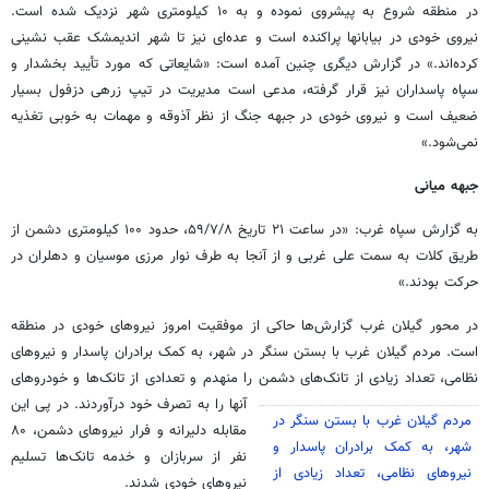
در منطقه شروع به پیشروی نموده و به ۱۰ کیلومتری شهر نزدیک شده است.
نیروی خودی در بیابانها پراکنده است و عده‌ای نیز تا شهر اندیمشک عقب نشینی
کرده‌اند.» در گزارش دیگری چنین آمده است: «شایعاتی که مورد تأیید بخشدار و
سپاه پاسداران نیز قرار گرفته، مدعی است مدیریت در تیپ زرهی دزفول بسیار
ضعیف است و نیروی خودی در جبهه جنگ از نظر آذوقه و مهمات به خوبی تغذیه
نمی‌شود.»
جبهه میانی
به گزارش سپاه غرب: «در ساعت ۲۱ تاریخ ۵۹/۷/۸، حدود ۱۰۰ کیلومتری دشمن از
طریق کلات به سمت علی غربی و از آنجا به طرف نوار مرزی موسیان و دهلران در
حرکت بودند.»
در محور گیلان غرب گزارش‌ها حاکی از موفقیت امروز نیروهای خودی در منطقه
است. مردم گیلان غرب با بستن سنگر در شهر، به کمک برادران پاسدار و نیروهای
نظامی، تعداد زیادی از تانک‌های دشمن را منهدم و تعدادی از تانک‌ها و خودروهای
آنها را به تصرف خود درآوردند
. در پی این
مردم گیلان غرب با بستن سنگر در
مقابله دلیرانه و فرار نیروهای دشمن، ۸۰
شهر، به کمک برادران پاسدار و
نفر از سربازان و خدمه تانک‌ها تسلیم
نیروهای نظامی، تعداد زیادی از
نیروهای خودی شدند.