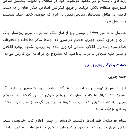
رژیم‌های وابسته و نیز تحکیم موقعیت خود در منطقه، با تقویت پتانسیل دفاعی
کشورهای منطقه، تلاش می‌کند از طریق کنفرانس اسلامی ابتکار صلح را به دست
گرفته، در مقابل هیأت‌های میانجی تمایل به شرق که خواهان خاتمه جنگ هستند،
وارد عمل شود.
همزمان با ۸ مهر ۱۳۵۹ و نهمین روز از آغاز جنگ تحمیلی با تورق روزشمار جنگ
ایران و عراق، کتاب چهارم، هجوم سراسری که توسط مرکز مطالعات و تحقیقات
جنگ سپاه پاسداران انقلاب اسلامی گردآوری شده، به بررسی تشدید روحیه انقلابی
و ستیز علیه متجاوز در مردم پرداختیم که
مشروح
آن در ادامه این گزارش می‌آید؛
حملات و درگیری‌های زمینی
جبهه جنوبی
قبل از شروع نهمین روز، اجرای انواع آتش دشمن روی خرمشهر و اطراف آن
تشدید شد. عراقی‌ها که با مقاومت نیروهای خودی در روز گذشته، تا حدودی
مجبور به عقب نشینی شده بودند، شروع به پیشروی کرده، از محورهای مختلف
به شهر نزدیک شدند.
سپاه خوزستان، ظهر امروز وضعیت خرمشهر را چنین اعلام کرد: «نیروهای سبک
ارتش عراق در روستای مندوان و نیروهای سنگین در نخل‌های روستای عرایض