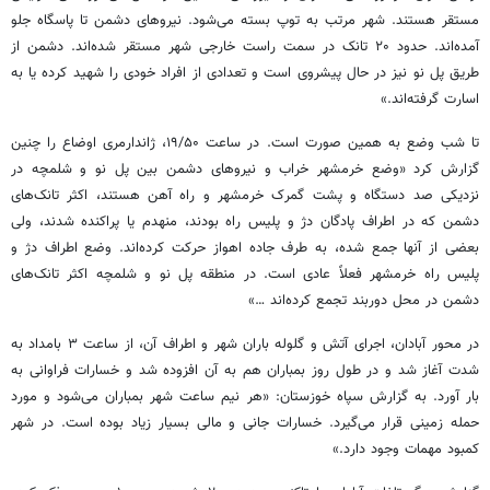
مستقر هستند. شهر مرتب به توپ بسته می‌شود. نیروهای دشمن تا پاسگاه جلو
آمده‌اند. حدود ۲۰ تانک در سمت راست خارجی شهر مستقر شده‌اند. دشمن از
طریق پل نو نیز در حال پیشروی است و تعدادی از افراد خودی را شهید کرده یا به
اسارت گرفته‌اند.»
تا شب وضع به همین صورت است. در ساعت ۱۹/۵۰، ژاندارمری اوضاع را چنین
گزارش کرد «وضع خرمشهر خراب و نیروهای دشمن بین پل نو و شلمچه در
نزدیکی صد دستگاه و پشت گمرک خرمشهر و راه آهن هستند، اکثر تانک‌های
دشمن که در اطراف پادگان دژ و پلیس راه بودند، منهدم یا پراکنده شدند، ولی
بعضی از آنها جمع شده، به طرف جاده اهواز حرکت کرده‌اند. وضع اطراف دژ و
پلیس راه خرمشهر فعلاً عادی است. در منطقه پل نو و شلمچه اکثر تانک‌های
دشمن در محل دوربند تجمع کرده‌اند …»
در محور آبادان، اجرای آتش و گلوله باران شهر و اطراف آن، از ساعت ۳ بامداد به
شدت آغاز شد و در طول روز بمباران هم به آن افزوده شد و خسارات فراوانی به
بار آورد. به گزارش سپاه خوزستان: «هر نیم ساعت شهر بمباران می‌شود و مورد
حمله زمینی قرار می‌گیرد. خسارات جانی و مالی بسیار زیاد بوده است. در شهر
کمبود مهمات وجود دارد.»