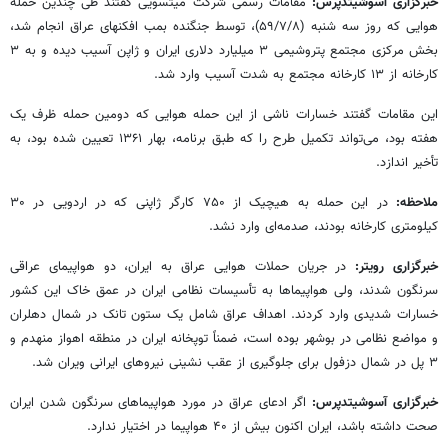
خبرگزاری آسوشیتدپرس:
مقامات رسمی شرکت میتسویی گفتند طی چندین حمله
هوایی که روز سه شنبه (۵۹/۷/۸)، توسط جنگنده بمب افکنهای عراق انجام شد،
بخش مرکزی مجتمع پتروشیمی ۳ میلیارد دلاری ایران و ژاپن آسیب دیده و به ۳
کارخانه از ۱۳ کارخانه مجتمع به شدت آسیب وارد شد.
این مقامات گفتند خسارات ناشی از این حمله هوایی که دومین حمله ظرف یک
هفته بود، می‌تواند تکمیل طرح را که طبق برنامه، بهار ۱۳۶۱ تعیین شده بود، به
تأخیر اندازد.
ملاحظه:
در این حمله به هیچیک از ۷۵۰ کارگر ژاپنی که در اردویی در ۳۰
کیلومتری کارخانه بودند، صدمه‌ای وارد نشد.
خبرگزاری رویتر:
در جریان حملات هوایی عراق به ایران، دو هواپیمای عراقی
سرنگون شدند، ولی هواپیماها به تأسیسات نظامی ایران در عمق خاک این کشور
خسارات شدیدی وارد کردند. اهداف عراق شامل یک ستون تانک در شمال دهلران
و مواضع نظامی در بوشهر بوده است، ضمناً توپخانه ایران در منطقه اهواز منهدم و
۳ پل در شمال دزفول برای جلوگیری از عقب نشینی نیروهای ایرانی ویران شد.
خبرگزاری آسوشیتدپرس:
اگر ادعای عراق در مورد هواپیماهای سرنگون شدن ایران
صحت داشته باشد، ایران اکنون بیش از ۴۰ هواپیما در اختیار ندارد.