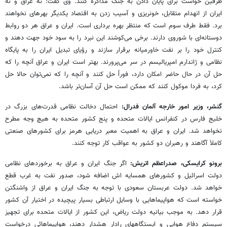
طرفین خواست برای پایان دادن به جنگ مذاکره کنند. وی گفت: نه عراق و نه
ایران از انهدام متقابل، خونریزی و آسیب زدن به اقتصاد یکدیگر بهرهای نخواهند
برد. فقط طرف سوم است که منتظر بهره برداری است. ایران و عراق هر دو روابط
دوستانه‌ای با شوروی دارند. برخی می‌کوشند این نبرد را به سود خود جهت دهند و
کنترل خود را بر نفت خاورمیانه برقرار سازند و رؤیای تبدیل ایران را به پایگاه
نظامی و ژاندارم امپریالیسم در سر می‌پرورند. بهتر است ایران و عراق آنچه را که
حل آن در حال حاضر امکان دارد، فوراً حل کنند و آنچه را که نمی‌توان حالا حل
کرد، به فردا موکول کنند که ممکن است حل آن آسان‌تر باشد.
گنشر، وزیر امور خارجه آلمان فدرال:
احتمال دخالت نظامی قدرت‌های بزرگ در
خلیج فارس در کنفرانس ایالات متحده و پنج کشور متحده به هیچ وجه مطرح
نخواهد شد. ایران و عراق به اهمیت معبر دریایی هرمز برای کشورهای صنعتی
کاملاَ آگاهند و رهبران دو کشور به عواقب کار توجه کنند.
برونو کرایسکی، صدراعظم اتریش:
اگر جنگ ایران و عراق به برخوردهای نظامی
دولت اسرائیل و کشورهای همسایه اش اضافه شود، صدور نفت به غرب قطع
خواهد شد. دولت عربستان سعودی با توجه به جنگ ایران و عراق از واشنگتن
خواسته است که هواپیماهایی با وسایل ارتباطی بسیار پیچیده در اختیار آن کشور
قرار دهد. به موجب بیانیه دولت ریاض، این کشور از ایالات متحده برای تجهیز
سیستم دفاع هوایی و ایستگاههای رادار هشدار دهند، هواپیماهائی درخواست