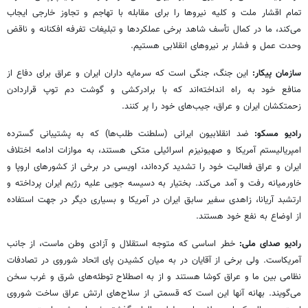
تمام اقشار ملت و کلیه نیروها را برای مقابله با تهاجم و تجاوز خارجی ایجاب
می‌کند، ما در کمال تأسف شاهد برخی عملکردها و تبلیغات تفرفه افکنانه و ناقض
وحدت عمل و فشار بر نیروهای انقلابی هستیم.
سازمان پیکار:
این جنگ، جنگی است که سرمایه داران ایران و عراق برای دفاع از
منافع خود به راه انداخته‌اند که با برادرکشی و گوشت دم توپ قراردادن
زحمتکشان ایران و عراق، جیب‌های خود را پر کنند.
رادیو مسکو:
ضد انقلابیون ایرانی (سلطنت طلب‌ها) که به پشتیبانی گسترده
امپریالیستم آمریکا و صهیونیزم اسرائیلی متکی هستند، به موازات ادامه اختلاف
ایران و عراق فعالیت خود را تشدید کرده‌اند، اویسی در برخی از کشورهای اروپا و
خاورمیانه رفت و آمد می‌کند. بختیار به دسیسه جویی علیه رژیم ایران پرداخته و
ارتشبد آریانا، زاهدی سفیر سابق ایران در آمریکا و بسیاری دیگر در جهت استفاده
از اوضاع به نفع خود هستند.
رادیو صدای ملی:
خطر اساسی که متوجه استقلال و آزادی وطن ماست، از جانب
آمریکاست. ولی برخی از آقایان در به میان کشیدن پای اتحاد شوروی در تصادفات
نظامی بین ما و عراق کوشا هستند و از به اصطلاح توطئه‌های شرق و غرب سخن
می‌گویند. بهانه آنها این است که قسمتی از سلاح‌های ارتش عراق ساخت شوروی