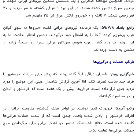
کردند. همچنین توپخانه صحرایی و یک مسلسل سنگین نیروهای ایرانی منهدم و
چندین سرباز دشمن کشته شدند. در این نبرد ۹ عراقی کشته، ۸ نفر ناپدید و ۲۷
نفر زخمی شدند. ۷ تانک و ۶ خودروی ارتش عراق نیز ۲۵ منهدم شد.
رادیو بغداد ۵۹/۷/۸:
یک فرمانده نیروهای عراقی گفت: «نیروها به سوی گیلان
غرب پیشروی کرده، آنجا را به اشغال خود درآوردند. دشمن انتظار نداشت ما به
این زودی ها وارد گیلان غرب شویم، سربازان عراقی سیران و اسلحۀ زیادی از
دشمن به دست آورده‌اند.
بازتاب حملات و درگیری‌ها
خبرگزاری رویتر:
افسران عراقی قبلاً گفته بودند که پیش بینی می‌کنند خرمشهر را
ظرف چند ساعت تصرف کنند، امّا آخرین گزارش شاهدان عینی، این موضع را مورد
تردید جدی قرار داده است. عراقی‌ها بیش از یک هفته است که خرمشهر و آبادان
را در محاصره گرفته‌اند.
رادیو آمریکا:
نیویورک تایمز نوشت: در اواخر هفته گذشته، مقاومت ایرانیان در
اطراف خرمشهر و آبادان شدت یافت. چندی است که از شدت حملات عراقی‌ها
کاسته شده است. دفاع ناهماهنگ عناصر دو لشکر ایرانی برای برگرداندن موج
حملات عراقی‌ها کفایت نکرد.