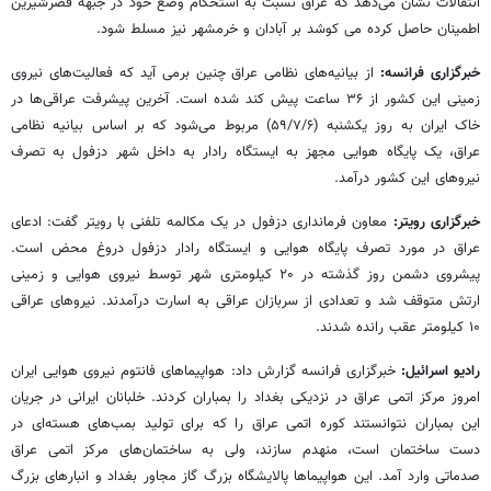
انتقالات نشان می‌دهد که عراق نسبت به استحکام وضع خود در جبهه قصرشیرین
اطمینان حاصل کرده می کوشد بر آبادان و خرمشهر نیز مسلط شود.
خبرگزاری فرانسه:
از بیانیه‌های نظامی عراق چنین برمی آید که فعالیت‌های نیروی
زمینی این کشور از ۳۶ ساعت پیش کند شده است. آخرین پیشرفت عراقی‌ها در
خاک ایران به روز یکشنبه (۵۹/۷/۶) مربوط می‌شود که بر اساس بیانیه نظامی
عراق، یک پایگاه هوایی مجهز به ایستگاه رادار به داخل شهر دزفول به تصرف
نیروهای این کشور درآمد.
خبرگزاری رویتر:
معاون فرمانداری دزفول در یک مکالمه تلفنی با رویتر گفت: ادعای
عراق در مورد تصرف پایگاه هوایی و ایستگاه رادار دزفول دروغ محض است.
پیشروی دشمن روز گذشته در ۲۰ کیلومتری شهر توسط نیروی هوایی و زمینی
ارتش متوقف شد و تعدادی از سربازان عراقی به اسارت درآمدند. نیروهای عراقی
۱۰ کیلومتر عقب رانده شدند.
رادیو اسرائیل:
خبرگزاری فرانسه گزارش داد: هواپیماهای فانتوم نیروی هوایی ایران
امروز مرکز اتمی عراق در نزدیکی بغداد را بمباران کردند. خلبانان ایرانی در جریان
این بمباران نتوانستند کوره اتمی عراق را که برای تولید بمب‌های هسته‌ای در
دست ساختمان است، منهدم سازند، ولی به ساختمان‌های مرکز اتمی عراق
صدماتی وارد آمد. این هواپیماها پالایشگاه بزرگ گاز مجاور بغداد و انبارهای بزرگ