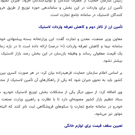
رئیس سازمان حمایت از مصرف کنندگان و تولیدکنندگان افزود: جبران کمبود
تأمین ارز برای واردات در این بخش و ساماندهی حوزه توزیع از طریق خروج
کنندگان لاستیک در سامانه جامع تجارت است.
تأمین ارز از تالار دوم و کاهش تعرفه واردات لاستیک
معاون وزیر صنعت، معدن و تجارت گفت: این وزارتخانه بسته پیشنهادی خود مب
سامانه نیما و کاهش تعرفه واردات (۱۰ درصد) ارائه داده
یک قیمت معقولی رساند و وظیفه بازرسان در این بخش رصد بازار لاستیک 
بیشتر نشود.
بر اساس اعلام سازمان حمایت،
فرهیدزاده
بیان کرد: در هر صورت کسری بین تو
کشور باید به نحوی جبران شود که یکی از راهکارهای آن تأمین لاستیک از مح
وی اضافه کرد: از سوی دیگر یکی از مشکلات بخش توزیع لاستیک خودرو، س
ستاد تنظیم بازار کشور مصوبه‌ای دارد تا با نظارت و راهبری وزارت صنعت
خودرو در سامانه جامع تجارت یا سکوهای فروشگاهی ثبت نام کنند که البته
موتور نیز می‌شود.
تعیین سقف قیمت برای لوازم خانگی