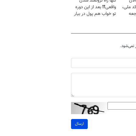
لان
تنها راه ثروتمند شدن
کد ملی،
واقعی❗❗ بعد از این دوره
جعه
تو خواب هم پول در بیار
😍
نمی‌شود.
ارسال