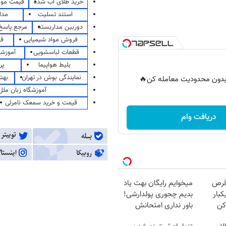
خرید طلای آب شده
قیمت مو
استند تسلیت
مدا
دوربین مداربسته
مرجع پاسخ 
فروش مواد شیمیایی
قی
قطعات لباسشویی
آموزشگ
بلیط هواپیما
پر
نمایندگی بوش در تهران
بهت
ر بدون محدودیت معامله کن🔥
آموزشگاه زبان ملل
قیمت و خرید سمعک نامرئی
دریافت وام
قرص
میخوایم رایگان بهت یاد
کبار
بدیم چجوری پولدارشی!
کن
باور نداری امتحانش
مجانیه