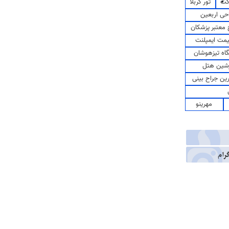
کت
تور کربلا
حی اربعین
معتبر پزشکان
مت ایمپلنت
اه تیزهوشان
شین هتل
رین جراح بینی
مهرینو