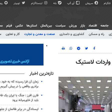
تلگرام
سروش
آی گپ
بله
اینستاگرام
توییتر
روبی
جامعه
اقتصاد
بازار
ورزش
سیاست
بین‌الملل
استان‌ها
عکس
فیلم
مج
ژی
راه و مسکن
کشاورزی و دامداری
صنعت و معدن و تجارت
کار و تعاون
س
واردات لاستیک
تازه‌ترین اخبار
زمان آن فرا رسیده که به خود 
برادری واقعی را در پیش گیریم
فارن افرز : جنگ با ایران یک ف
باید از خاورمیانه برود
ایستادگی در برابر ظالمان از جلو