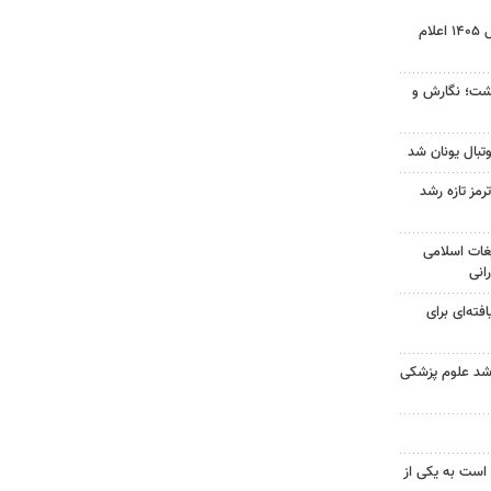
نتیجه آزمون ورودی سمپاد سال ۱۴۰۵ اعلام
زگشت؛ نگارش و
تبال یونان شد
رمز تازه رشد
غات اسلامی
انی
فته‌ای برای
ارشد علوم پزشکی
 است به یکی از