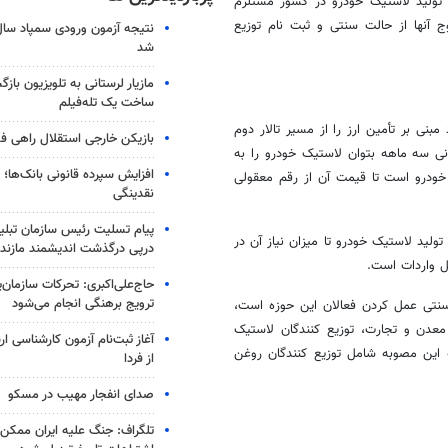
 تولید لاستیک خودرو در کشور مستلزم
 آنها از حالت سنتی و ثبت نام توزیع
شد
مازیار لرستانی به تلویزیون با
ساخت یک تله‌فیلم
نی بر تأمین ارز را از مسیر تالار دوم
بازیکن خارجی استقلال راهی فو
 است تا در بازه زمانی سه ماهه بتوان لاستیک خودرو را به
افزایش سپرده قانونی بانک‌ها؛ ت
خودرو است تا قیمت آن از رقم معقولی
نقدینگی
پیام تسلیت رئیس سازمان تبلی
لید لاستیک خودرو تا میزان نیاز آن در
درپی درگذشت اندیشمند مازندر
ل واردات است.
حاج‌علی‌اکبری: تحرکات سازمان‌یا
ترویج برهنگی انجام می‌شود
نتی عمل کردن فعالان این حوزه است،
 معدن و تجارت، توزیع کنندگان لاستیک
آغاز ثبت‌نام‌ آزمون کارشناسی 
 این مصوبه شامل توزیع کنندگان روغن
از فردا
صدای انفجار مهیب در مسکو
تلگراف: جنگ علیه ایران ممکن