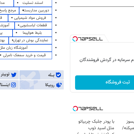
استند تسلیت
مدا
دوربین مداربسته
مرجع پاسخ 
فروش مواد شیمیایی
قی
قطعات لباسشویی
آموزشگ
بلیط هواپیما
پر
نمایندگی بوش در تهران
بهت
آموزشگاه زبان ملل
قیمت و خرید سمعک نامرئی
ثبت فروشگاه
سوز
با پودر جلبک چربیاتو
یکنه/
مثل اسید ذوب