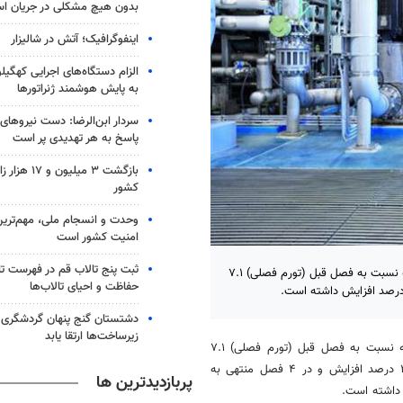
بدون هیچ مشکلی در جریان ا
اینفوگرافیک؛ آتش در شالیزار
الزام دستگاه‌های اجرایی کهگیلو
به پایش هوشمند ژنراتورها
سردار ابن‌الرضا: دست نیروهای
پاسخ به هر تهدیدی پر است
بازگشت ۳ میلیون
کشور
وحدت و انسجام ملی، مهم‌ترین 
امنیت کشور است
ثبت پنج تالاب قم در فهرست تا
فصل تابستان١٤٠٢، شاخص قیمت تولیدکننده بخش صنعت ١٠٣٣.٥ است که نسبت به فصل قبل (تورم فصلی) ٧.١
حفاظت و احیای تالاب‌ها
دشتستان گنج پنهان گردشگری 
زیرساخت‌ها ارتقا یابد
فصل تابستان١٤٠٢، شاخص قیمت تولیدکننده بخش صنعت ١٠٣۳.۵ است که نسبت به فصل قبل (تورم فصلی) ٧.١
درصد افزایش، نسبت به فصل مشابه سال قبل (تورم نقطه به نقطه) ٣٧.٦ درصد افزایش و در ۴ فصل منتهی به
پربازدیدترین ها