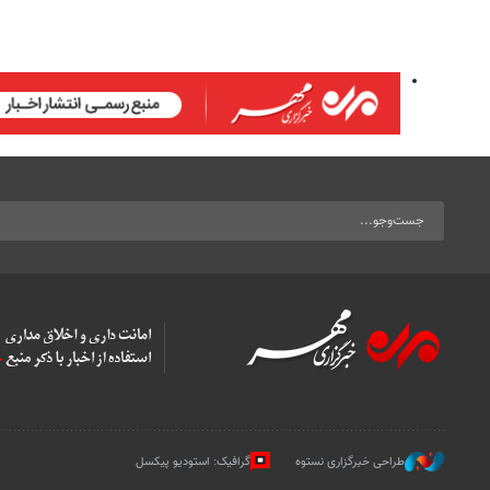
طراحی خبرگزاری نستوه
گرافیک: استودیو پیکسل