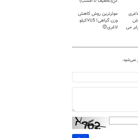
کن(تخفیف تا امشب)
اغری
موثرترین روش کاهش
زش
وزن گیاهی! 5تا۷کیلو
یسوزی را 3برابر می
لاغری😍
نمی‌شود.