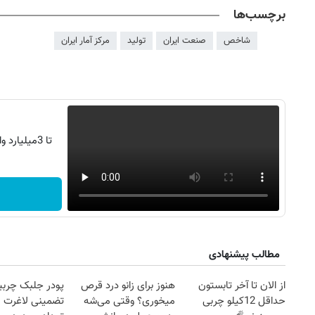
برچسب‌ها
شاخص
صنعت ایران
تولید
مرکز آمار ایران
تا 3میلیارد وام سرمایه در گردش فروشندگان
مطالب پیشنهادی
از الان تا آخر تابستون
هنوز برای زانو درد قرص
پودر جلبک چربی
حداقل 12کیلو چربی
میخوری؟ وقتی می‌شه
تضمینی لاغرت م