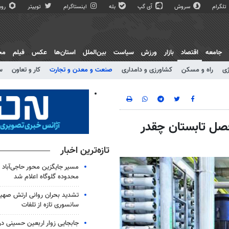
تلگرام
سروش
آی گپ
بله
اینستاگرام
توییتر
روبی
جامعه
اقتصاد
بازار
ورزش
سیاست
بین‌الملل
استان‌ها
عکس
فیلم
مج
ژی
راه و مسکن
کشاورزی و دامداری
صنعت و معدن و تجارت
کار و تعاون
س
ل تابستان چقدر
تازه‌ترین اخبار
مسیر جایگزین محور حاجی‌آباد 
محدوده گلوگاه اعلام شد
تشدید بحران روانی ارتش صهیو
سانسوری تازه از تلفات
جابجایی زوار اربعین حسینی در 