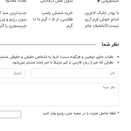
میسوزونی🧨
بدون عمل درمانش
تعداد محدود
کرد؟؟؟؟
با پودر جلبک لاغری،
خرید شمش پلمپ
جدیدترین متد ل
اندام خوش فرم آرزو
طلاسی، از ۰.۵ گرم تا ۱۰
بدون رژیم و ور
نیست!(تخفیف جام
گرم
چرب
جهانی)
کند
نظر شما
نظرات حاوی توهین و هرگونه نسبت ناروا به اشخاص حقیقی و حقوقی منتشر 
نظراتی که غیر از زبان فارسی یا غیر مرتبط با خبر باشد منتشر نمی‌شود.
*
لطفا حاصل عبارت را در جعبه متن روبرو وارد کنید