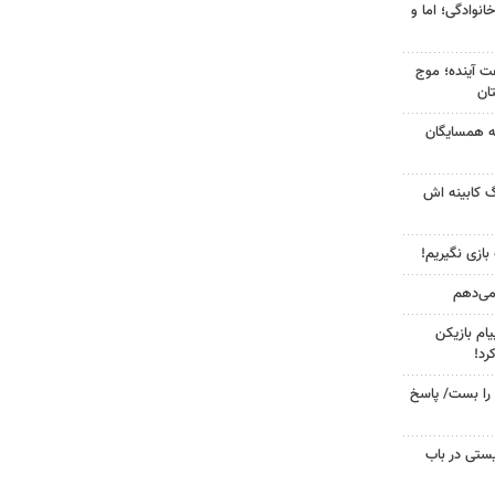
انوادگی؛ اما و
 کشور در ۷۲ ساعت آینده؛ موج
به همسایگان
گ کابینه اش
 بازی نگیریم!
 می‌دهم
ام بازیکن
رد!
را بست/ پاسخ
ستی در باب