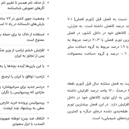
از حذف نام همسر تا تغییر نام خ
اگرهای تعویض شناسنامه
وضعیت جوی
فصل تابستان ١٤٠٢، درصد تغییرات شاخص قیمت تولیدکننده بخش صنعت نسبت به فصل قبل (تورم فصلی) ۷.۱
بارش‌های تابستانه در راه ۱۱ استان
 که در مقایسه با همین اطلاع در فصل قبل (٩.٣ درصد)، ٢.٢ واحد درصد کاهش داشته است. به عبارتی،
د کالاهای خود در داخل کشور، در فصل
استفاده از خاک ما برای حمله 
تابستان١٤٠٢، نسبت به فصل قبل، ٧.١ درصد افزایش دارد. در این فصل بیشترین تورم فصلی با ٢٠.٣ درصد مربوط به
ممنوع است
گروه «ساخت کک و فراورده‌های حاصل از پالایش نفت» و کمترین تورم فصلی با ١.٩ درصد مربوط به گروه «ساخت سایر
افزایش خشم ترامپ از وزیر جن
مصنوعات» است. همچنین در این فصل گروه «ساخت فلزات پایه» با تورم ٠.٦- درصد و گروه «ساخت محصولات
پس از تجاوز به ایران
با این بازی‌ها آینده بچه‌ها را به
ترامپ: توافق با ایران را ترجیح
ت نسبت به فصل مشابه سال قبل (تورم نقطه
دردسر جدید برای سرخپوشان؛ پی
به نقطه) ۳۷.۶ درصد است که در مقایسه با همین اطلاع در فصل قبل (٢٥.٦ درصد)، ١٢.٠ واحد درصد افزایش داشته
مازادی که پرسپولیس را نگران ک
ی به ازای تولید کالاهای خود در داخل
پرسپولیس پرونده خرید خارجی 
ستان ١٤٠٢، نسبت به فصل مشابه سال قبل، ٣٧.٦ درصد افزایش دارد. در این فصل بیشترین تورم
منفی به پیشنهاد چند ایجنت
تجهیزات طبقه‌بندی نشده درجای دیگر» و کمترین
ائتلاف ضد یمن؛ توطئه صهیونی
المندب با ابزار سعودی