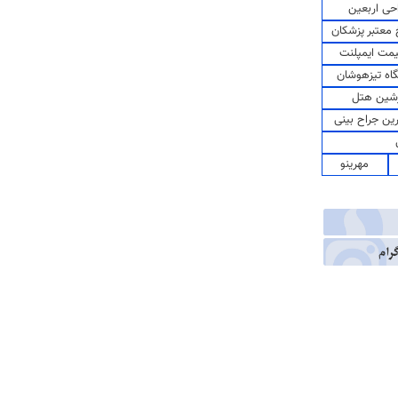
حی اربعین
معتبر پزشکان
مت ایمپلنت
اه تیزهوشان
شین هتل
رین جراح بینی
مهرینو