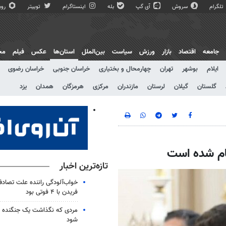
تلگرام
سروش
آی گپ
بله
اینستاگرام
توییتر
روبی
جامعه
اقتصاد
بازار
ورزش
سیاست
بین‌الملل
استان‌ها
عکس
فیلم
مج
ایلام
بوشهر
تهران
چهارمحال و بختیاری
خراسان جنوبی
خراسان رضوی
گلستان
گیلان
لرستان
مازندران
مرکزی
هرمزگان
همدان
یزد
تازه‌ترین اخبار
خواب‌آلودگی راننده علت تصاد
فریدن با ۴ فوتی بود
مردی که نگذاشت یک جنگنده از
شود