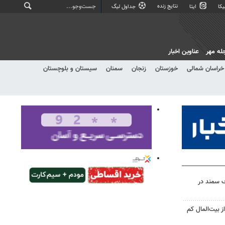
نتایج زنده
کا
ایتا
جداول لیگ
له مهر
عناوین اخبار
خراسان شمالی
خوزستان
زنجان
سمنان
سیستان و بلوچستان
ف سمند در
 بیت‌المال کم