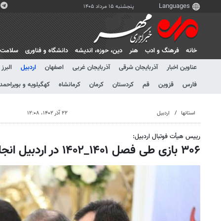
پنجشنبه ۱۵ مرداد ۱۴۰۵
خانه
فرهنگ و ادب
هنر
دين، حوزه، انديشه
دانشگاه و فناوری
سلامت
عناوین اخبار
آذربایجان شرقی
آذربایجان غربی
اصفهان
اردبیل
البرز
فارس
قزوین
قم
کردستان
کرمان
کرمانشاه
کهگیلویه و بویراحمد
استانها
اردبیل
۲۲ آذر ۱۴۰۲، ۱۲:۰۸
رییس هیأت فوتبال اردبیل:
۳۰۶ بازی طی فصل ۱۴۰۱_۱۴۰۲ در اردبیل انجام شده است