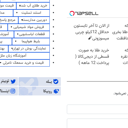
خرید طلای آب شده
قیمت مو
استند تسلیت
مدا
دوربین مداربسته
مرجع پاسخ 
که
از الان تا آخر تابستون
فروش مواد شیمیایی
قی
طلا بخری
حداقل 12کیلو چربی
قطعات لباسشویی
آموزشگ
حافظت
میسوزونی🧨
بلیط هواپیما
پر
نمایندگی بوش در تهران
بهت
که
خرید طلا به صورت
آموزشگاه زبان ملل
قره
قسطی از دیجی‌کالا (
ات
پرداخت 12 ماهه )
قیمت و خرید سمعک نامرئی
نمی‌شود.