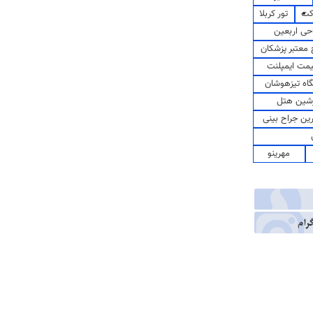
کت
تور کربلا
حی اربعین
معتبر پزشکان
مت ایمپلنت
اه تیزهوشان
شین هتل
رین جراح بینی
مهرینو