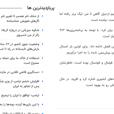
پربازدیدترین ها
 اردبیل گاهی تا مرز لیگ برتر رفته اما
از حذف نام همسر تا تغییر نام خ
دست نیامده است.
اگرهای تعویض شناسنامه
شکوه میزبانی در دروازه کربلا؛
رئیس هیأت فوتبال استان اردبیل با اشاره به برنامه‌ریزی بودجه فصل جدید بیان کرد: با توجه به برنامه‌ریزی‌ها ۹۱۳
زائر از مرز خسروی
وضعیت جوی
مسابقه‌های این فصل ادامه داد: برای اولین بار امسال
بارش‌های تابستانه در راه ۱۱ استان
های پیش‌بینی شده را به اجرا درآوریم.
استفاده از خاک ما برای حمله 
سابقه‌های فوتبال و فوتسال بوده است، خاطرنشان
ممنوع است
دستگیری قاضی قلابی در مازندر
ر استان اردبیل در مسابقه‌های کشوری اشاره کرد و افزود: در حال
افزایش خشم ترامپ از وزیر جن
ان رو به بهبود است.
پس از تجاوز به ایران
ترامپ: توافق با ایران را ترجیح
با این بازی‌ها آینده بچه‌ها را به
پنجره‌ نقل و انتقالات استقلال 