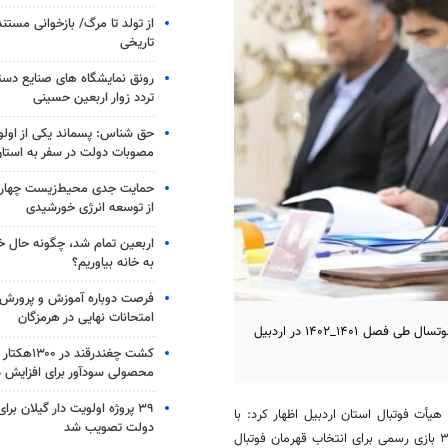
از تولد تا مرگ/ بازخوانی مست
تاریخی
رونق نمایشگاه های صنایع دستی
تردد زوار اربعین حسینی
حق شناس: پسماند یکی از اول
مصوبات دولت در سفر به استا
حمایت جدی محیط‌زیست چهارم
از توسعه انرژی خورشیدی
اربعین تمام شد، چگونه حال خ
به خانه بیاوریم؟
فرصت دوباره آموزش و پرورش ب
امتحانات نهایی در هرمزگان
اردبیل - رئیس هیأت فوتبال استان اردبیل گفت: ۳۰۶ بازی رسمی فوتبال و فوتسال طی فصل ۱۴۰۱_۱۴۰۲ در اردبیل
کشت چغندرقند 
محصولی سودآور برای افزایش د
۳۹ پروژه اولویت دار گیلان برا
أت فوتبال استان اردبیل اظهار کرد: با
دولت تصویب شد
حضور ۶۰ تیم در فوتبال و ۴۷ تیم در فوتسال اردبیل طی فصل ۱۴۰۱_۱۴۰۲، ۳۰۶ بازی رسمی برای انتخاب قهرمان فوتبال