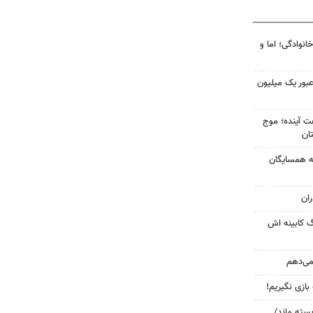
انوادگی؛ اما و
 عبور یک میلیون
 کشور در ۷۲ ساعت آینده؛ موج
به همسایگان
ان
گ کابینه اش
 می‌دهم
 بازی نگیریم!
بسته ماند/