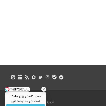
بمب کاهش وزن جلبک
تعدادش محدوده! الان
درباره ما
تماس با ما
بازرگانی