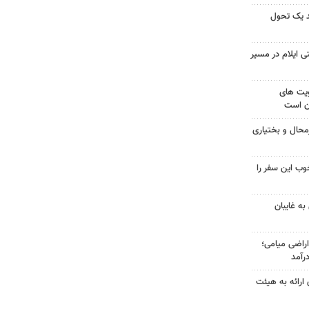
ند یک تحول
 ایلام در مسیر
ویت های
ن است
حال و بختیاری
وب این سفر را
ه غایبان
در ۱۳۰۰هکتار اراضی میامی؛
رآمد
ی ارائه به هیئت