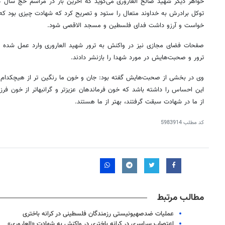
خواهر دیگر شهید صالح العاروری می‌گوید که آخرین بار در مراسم حج سال گ
توکل برادرش به خداوند متعال را ستود و تصریح کرد که شهادت چیزی بود که 
خواست و آرزو داشت فدای فلسطین و مسجد الاقصی شود.
صفحات فضای مجازی نیز در واکنش به ترور شهید العاروری وارد عمل شده و 
ترور و صحبت‌هایش در مورد شهدا را بازنشر دادند.
وی در بخشی از صحبت‌هایش گفته بود: جان و خون ما رنگین تر از هیچکدام 
این احساس را داشته باشد که خون فرماندهان عزیزتر و گرانبهاتر از خون فر
از ما در شهادت سبقت گرفتند، بهتر از ما هستند.
کد مطلب
5983914
روزنامه‌های اقتصادی یکشنبه ۱۸ مرداد ۱۴۰۵
روزنام
مطالب مرتبط
عملیات ضدصهیونیستی رزمندگان فلسطینی در کرانه باختری
اعتصاب سراسری در کرانه باختری در واکنش به شهادت «العاروری»