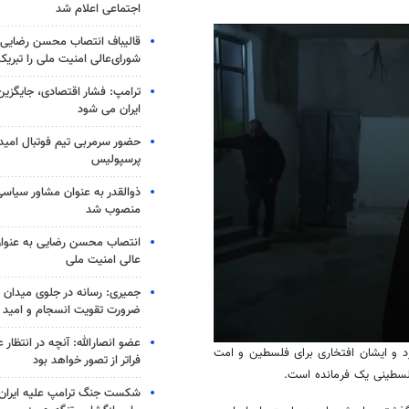
اجتماعی اعلام شد
قالیباف انتصاب محسن رضایی 
شورای‌عالی امنیت ملی را تبری
ترامپ: فشار اقتصادی، جایگزین
ایران می شود
حضور سرمربی تیم فوتبال امید 
پرسپولیس
ذوالقدر به عنوان مشاور سیاسی
منصوب شد
انتصاب محسن رضایی به عنوان
عالی امنیت ملی
جمیری: رسانه‌ در جلوی میدان نبر
ضرورت تقویت انسجام و امید
عضو انصارالله: آنچه در انتظار
0
رد و ایشان افتخاری برای فلسطین و امت
فراتر از تصور خواهد بود
seconds
لسطینی یک فرمانده است.
of
3
شکست جنگ ترامپ علیه ایران؛
minutes,