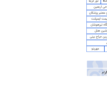
کت
تور کربلا
حی اربعین
معتبر پزشکان
مت ایمپلنت
اه تیزهوشان
شین هتل
رین جراح بینی
مهرینو