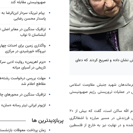
صهیونیستی مقابله کند
پیام تبریک سردار ابن‌الرضا به
پاسدار محسن رضایی
ترافیک سنگین در معابر اصلی ته
آبشناسان تا نواب
واگذاری زمین برای احداث چهار 
نیروگاه خورشیدی در مرکزی
ش نشان داده و تصریح کردند که دعای
«بزم اهریمن» روایت ادبی سرک
تاریخی در آسیای میانه
مهلت بررسی درخواست رشته‌ها
مقاطع اعلام شد
 فرماندهان شهید جنبش مقاومت اسلامی
در عملیات تروریستی رژیم صهیونیستی
ترافیک سنگین در محورهای چا
لژیونر ایرانی تیتر رسانه «سان
«جیفارا البدیری» مادر شعید العاروری که در روستای عارورة واقع در شمال رام الله ساکن است، گفت که بیش از ۲۰
فرزندش در مسیر مبارزه با اشغالگری
پربازدیدترین ها
شده و در نهایت نیز به خارج از فلسطین
زمان پرداخت معوقات بازنشستگ