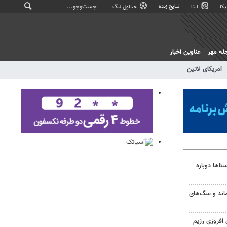
نتایج زنده
کا
ایتا
جداول لیگ
له مهر
عناوین اخبار
آمریکای لاتین
اها دوباره
اند و سگ‌های
افروزی رژیم