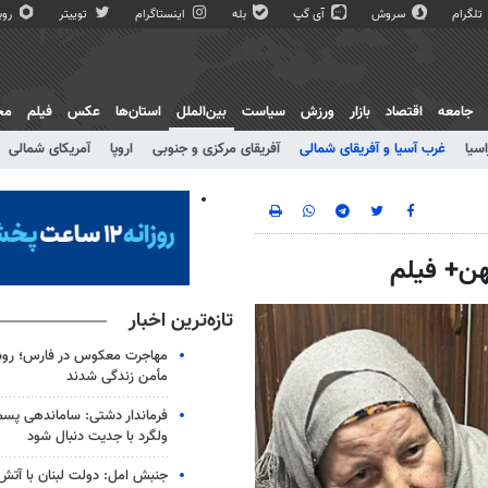
تلگرام
سروش
آی گپ
بله
اینستاگرام
توییتر
روبی
جامعه
اقتصاد
بازار
ورزش
سیاست
بین‌الملل
استان‌ها
عکس
فیلم
مج
اسیا
غرب آسیا و آفریقای شمالی
آفریقای مرکزی و جنوبی
اروپا
آمریکای شمالی
هن+ فیلم
تازه‌ترین اخبار
مهاجرت معکوس در فارس؛ روست
مأمن زندگی شدند
فرماندار دشتی: ساماندهی پسم
ولگرد با جدیت دنبال شود
جنبش امل: دولت لبنان با آتش 