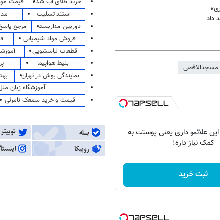
خرید طلای آب شده
قیمت مو
ری»
استند تسلیت
مدا
 داد
دوربین مداربسته
مرجع پاسخ 
فروش مواد شیمیایی
قی
قطعات لباسشویی
آموزشگ
بلیط هواپیما
پر
مسجدالاقصی
نمایندگی بوش در تهران
بهت
آموزشگاه زبان ملل
قیمت و خرید سمعک نامرئی
 این علائمو داری یعنی پوستت به
کمک نیاز داره!
ثبت خرید