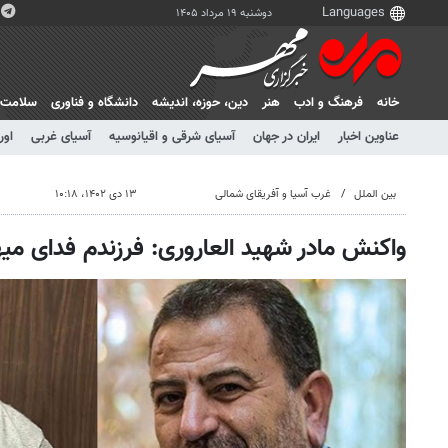
دوشنبه ۱۹ مرداد ۱۴۰۵
خانه
فرهنگ و ادب
هنر
دين، حوزه، انديشه
دانشگاه و فناوری
سلامت
عناوین اخبار
ایران در جهان
آسیای شرقی و اقیانوسیه
آسیای غربی
اور
بین الملل
غرب آسیا و آفریقای شمالی
۱۳ دی ۱۴۰۲، ۱۰:۱۸
واکنش مادر شهید العاروری: فرزندم فدای می