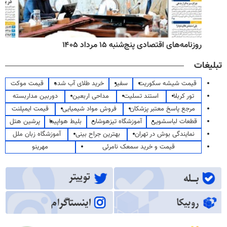
روزنامه‌های اقتصادی پنج‌شنبه ۱۵ مرداد ۱۴۰۵
تبلیغات
قیمت شیشه سکوریت
سفیر
خرید طلای آب شده
قیمت موکت
تور کربلا
استند تسلیت
مداحی اربعین
دوربین مداربسته
مرجع پاسخ معتبر پزشکان
فروش مواد شیمیایی
قیمت ایمپلنت
قطعات لباسشویی
آموزشگاه تیزهوشان
بلیط هواپیما
پرشین هتل
نمایندگی بوش در تهران
بهترین جراح بینی
آموزشگاه زبان ملل
قیمت و خرید سمعک نامرئی
مهرینو