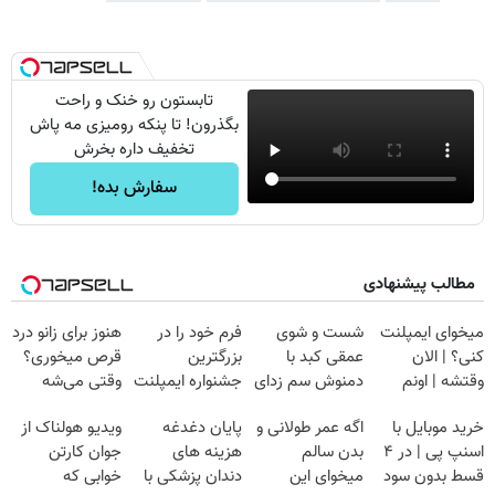
تابستون رو خنک و راحت
بگذرون! تا پنکه رومیزی مه پاش
تخفیف داره بخرش
سفارش بده!
مطالب پیشنهادی
میخوای ایمپلنت
شست و شوی
فرم خود را در
هنوز برای زانو درد
کنی؟ | الان
عمقی کبد با
بزرگترین
قرص میخوری؟
وقتشه | اونم
دمنوش سم زدای
جشنواره ایمپلنت
وقتی می‌شه
فقط با ۲۵
گیاهی
تهران پر کنید ! |
بدون عمل
خرید موبایل با
اگه عمر طولانی و
پایان دغدغه
ویدیو هولناک از
میلیون تومان!!!
فقط ۲۵ میلیون
درمانش کرد؟؟؟؟
اسنپ پی | در ۴
بدن سالم
هزینه های
جوان کارتن
قسط بدون سود
میخوای این
دندان پزشکی با
خوابی که