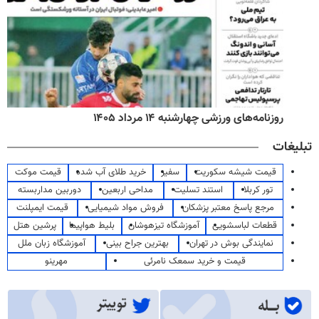
روزنامه‌های ورزشی چهارشنبه ۱۴ مرداد ۱۴۰۵
تبلیغات
قیمت شیشه سکوریت
سفیر
خرید طلای آب شده
قیمت موکت
تور کربلا
استند تسلیت
مداحی اربعین
دوربین مداربسته
مرجع پاسخ معتبر پزشکان
فروش مواد شیمیایی
قیمت ایمپلنت
قطعات لباسشویی
آموزشگاه تیزهوشان
بلیط هواپیما
پرشین هتل
نمایندگی بوش در تهران
بهترین جراح بینی
آموزشگاه زبان ملل
قیمت و خرید سمعک نامرئی
مهرینو