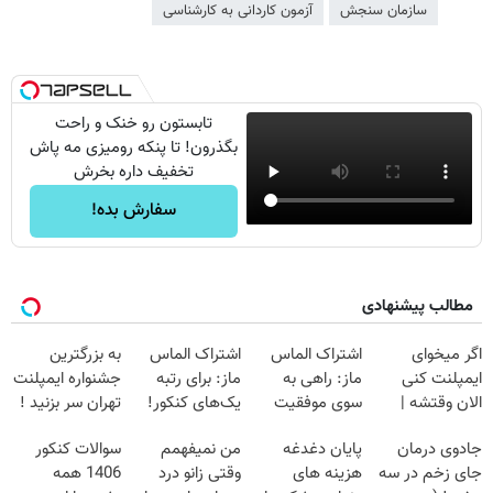
سازمان سنجش
آزمون کاردانی به کارشناسی
تابستون رو خنک و راحت
بگذرون! تا پنکه رومیزی مه پاش
تخفیف داره بخرش
سفارش بده!
مطالب پیشنهادی
اگر میخوای
اشتراک الماس
اشتراک الماس
به بزرگترین
ایمپلنت کنی
ماز: راهی به
ماز: برای رتبه
جشنواره ایمپلنت
الان وقتشه |
سوی موفقیت
یک‌های کنکور!
تهران سر بزنید !
فقط با ۲۵
کنکور!
| فقط ۲۵
جادوی درمان
پایان دغدغه
من نمیفهمم
سوالات کنکور
میلیون تومان!!!
میلیون !
جای زخم در سه
هزینه های
وقتی زانو درد
1406 همه