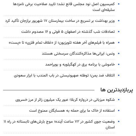
کمیسیون اصل نود مجلس قانع نشد؛ تایید صلاحیت برخی نامزدها
سلیقه‌ای است
وزیر بهداشت بر تسریع در ساخت بیمارستان ۱۷ شهریور برازجان تأکید کرد
تصادفات شب گذشته در اصفهان ۵ فوتی و ۱۶ مصدوم داشت
همراه با فیلم‌های آخر هفته تلویزیون؛ از «غلاف تمام فلزی» تا «پست»
ونس: ایرانی‌ها مذاکره‌کنندگان سرسختی هستند
خاموشی با برنامه برق در کهگیلویه و بویراحمد
ائتلاف ضد یمن؛ توطئه صهیونیستی در باب المندب با ابزار سعودی
پربازدیدترین ها
شکوه میزبانی در دروازه کربلا؛ عبور یک میلیون زائر از مرز خسروی
استفاده از خاک ما برای حمله به همسایگان ممنوع است
وضعیت جوی کشور در ۷۲ ساعت آینده؛ موج بارش‌های تابستانه در راه ۱۱
استان