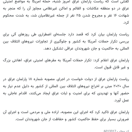
گفتنی است که ریاست پارلمان عراق امروز شنبه، حمله آمریکا به مواضع امنیتی
عراق در دو منطقه
عکاشات
و
القائم
و اماکن غیرنظامی
مجاوز
آن را که منجر به
شهادت ۱۶ نفر و مجروح شدن ۲۵ نفر از جمله غیرنظامیان شد، به شدت محکوم
کرد.
ریاست پارلمان بیان کرد که قصد دارد جلسه‌ای اضطراری طی روزهای آتی برای
بررسی تکرار حملات آمریکا به کشور و جلوگیری از تجاوزات نیروهای ائتلاف بین
المللی
به حاکمیت و جان شهروندان عراقی تشکیل دهد.
پارلمان عراق اعلام کرد: تکرار حملات آمریکا به مقرهای امنیتی عراق، اهانتی بزرگ
و غیر قابل قبول است.
ریاست پارلمان عراق از دولت خواست در اجرای مصوبه شماره ۱۸ پارلمان عراق در
سال ۲۰۲۰ مبنی بر اخراج نیروهای ائتلاف بین
المللی
از کشور به دلیل عدم نیاز به
حضور آنها و تهدیدی که برای امنیت و ثبات عراق ایجاد می‌کنند، اقدام عاجلی به
عمل آورد.
پارلمان عراق تاکید کرد که اجرای این مصوبه، اراده ملی و مردمی است و اجرای آن
ضرورتی بسیار برای حفظ حاکمیت کشور و حفاظت از جان شهروندان است.
کد مطلب
6013317