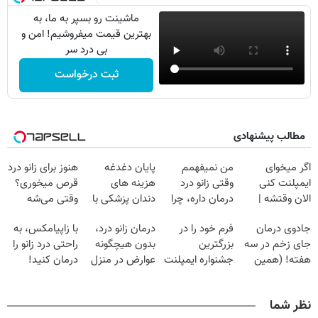
ماشینت رو بسپر به ما، به
بهترین قیمت میفروشیم! امن و
بی درد سر
ثبت درخواست
مطالب پیشنهادی
اگر میخوای
من نمیفهمم
پایان دغدغه
هنوز برای زانو درد
ایمپلنت کنی
وقتی زانو درد
هزینه های
قرص میخوری؟
الان وقتشه |
درمان داره، چرا
دندان پزشکی با
وقتی می‌شه
فقط با ۲۵
دردش رو داری
پک سفید کننده
بدون عمل
جادوی درمان
فرم خود را در
درمان زانو درد،
با زاپیامکس، به
میلیون تومان!!!
تحمل میکنی؟❗
خانگی
درمانش کرد؟؟؟؟
جای زخم در سه
بزرگترین
بدون هیچگونه
راحتی درد زانو را
هفته! (همین
جشنواره ایمپلنت
عوارض در منزل
درمان کنید!
حالا رایگان
تهران پر کنید ! |
(◂پرسش‌نامه)
صحبت کنید)
فقط ۲۵ میلیون
نظر شما