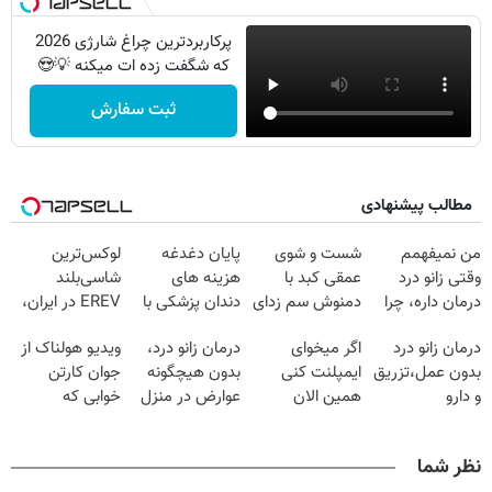
پرکاربردترین چراغ شارژی 2026
که شگفت زده ات میکنه 💡😍
ثبت سفارش
مطالب پیشنهادی
من نمیفهمم
شست و شوی
پایان دغدغه
لوکس‌ترین
وقتی زانو درد
عمقی کبد با
هزینه های
شاسی‌بلند
درمان داره، چرا
دمنوش سم زدای
دندان پزشکی با
EREV در ایران،
دردش رو داری
گیاهی
پک سفید کننده
توسط نیکا موتور
درمان زانو درد
اگر میخوای
درمان زانو درد،
ویدیو هولناک از
تحمل میکنی؟❗
خانگی
رونمایی شد!
بدون عمل،تزریق
ایمپلنت کنی
بدون هیچگونه
جوان کارتن
و دارو
همین الان
عوارض در منزل
خوابی که
(◂پرسش‌نامه)
وقتشه | فقط با
(◂پرسش‌نامه)
میلیاردر شد.
۲۵ میلیون
آموزش رایگان
نظر شما
تومان!!!