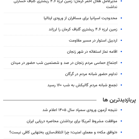
مدیرعامل هلال احمر کرمان: زمین لرزه ۴.۶ ریشتری گلباف خسارتی
نداشت
محدودیت اسپانیا برای مسافران از ورودی ایتالیا
زمین لرزه ۴.۶ ریشتری گلباف کرمان را لرزاند
اردبیل استوار در مسیر مقاومت
اقامه نماز استغاثه در شهر زنجان
اجتماع حماسی مردم زنجان در صد و شصتمین شب حضور در میدان
تداوم حضور شبانه مردم در گرگان
تجمع شبانه مردم گالیکش به شب ۱۶۰ رسید
پربازدیدترین ها
نتیجه آزمون ورودی سمپاد سال ۱۴۰۵ اعلام شد
موافقت مشروط آمریکا برای برداشتن محاصره دریایی ایران
«توافق مکه» و معمای امنیت؛ چرا ائتلاف‌سازی به‌تنهایی کافی نیست؟