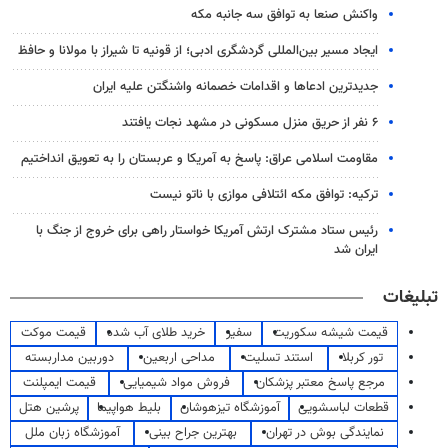
واکنش صنعا به توافق سه جانبه مکه
ایجاد مسیر بین‌المللی گردشگری ادبی؛ از قونیه تا شیراز با مولانا و حافظ
جدیدترین ادعاها و اقدامات خصمانه واشنگتن علیه ایران
۶ نفر از حریق منزل مسکونی در مشهد نجات یافتند
مقاومت اسلامی عراق: پاسخ به آمریکا و عربستان را به تعویق انداختیم
ترکیه: توافق مکه ائتلافی موازی با ناتو نیست
رئیس ستاد مشترک ارتش آمریکا خواستار راهی برای خروج از جنگ با
ایران شد
تبلیغات
قیمت شیشه سکوریت
سفیر
خرید طلای آب شده
قیمت موکت
تور کربلا
استند تسلیت
مداحی اربعین
دوربین مداربسته
مرجع پاسخ معتبر پزشکان
فروش مواد شیمیایی
قیمت ایمپلنت
قطعات لباسشویی
آموزشگاه تیزهوشان
بلیط هواپیما
پرشین هتل
نمایندگی بوش در تهران
بهترین جراح بینی
آموزشگاه زبان ملل