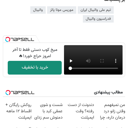
تیم ملی والیبال ایران
موریس موتا پائز
والیبال
فدراسیون والیبال
میخ کوب دستی فقط تا آخر
امروز حراج خورد!🔥
خرید با تخفیف
مطالب پیشنهادی
من نمیفهمم
دندونت از دست
شست و شوی
روکش رایگان +
وقتی زانو درد
رفته؟ وقت
عمقی کبد با
اقساط ۱۲ ماهه
درمان داره، چرا
ایمپلنت
دمنوش سم زدای
ایمپلنت
دردش رو داری
دیجیتاله
گیاهی