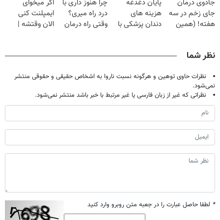
جادوی درمان
پایان دغدغه
چرا هنوز داری با
اگر میخوای
تحمل میکنی؟❗
جای زخم در سه
هزینه های
درد راه میری؟
ایمپلنت کنی
هفته! (همین
دندان پزشکی با
وقتی راه درمان
الان وقتشه |
حالا رایگان
پک سفید کننده
جلو پاته!
فقط با ۲۵
صحبت کنید)
خانگی
میلیون تومان!!!
نظر شما
نظرات حاوی توهین و هرگونه نسبت ناروا به اشخاص حقیقی و حقوقی منتشر
نمی‌شود.
نظراتی که غیر از زبان فارسی یا غیر مرتبط با خبر باشد منتشر نمی‌شود.
*
لطفا حاصل عبارت را در جعبه متن روبرو وارد کنید