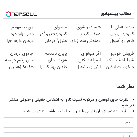
مطالب پیشنهادی
خداحافظی با
شست و شوی
میخوای
من نمیفهمم
کمردرد، بدون
عمقی کبد با
کمردردت رو "در
وقتی زانو درد
قرص و آمپول
دمنوش سم زدای
منزل" درمان
درمان داره، چرا
گیاهی
کنی؟ (◂فیلم +
دردش رو داری
فروش خودرو
اگر میخوای
پایان دغدغه
جادوی درمان
◂پرسش‌نامه)
تحمل میکنی؟❗
شما فقط با یک
ایمپلنت کنی
هزینه های
جای زخم در سه
درخواست آنلاین
الان وقتشه |
دندان پزشکی با
هفته! (همین
✔
فقط با ۲۵
پک سفید کننده
حالا رایگان
میلیون تومان!!!
خانگی
صحبت کنید)
نظر شما
نظرات حاوی توهین و هرگونه نسبت ناروا به اشخاص حقیقی و حقوقی منتشر
نمی‌شود.
نظراتی که غیر از زبان فارسی یا غیر مرتبط با خبر باشد منتشر نمی‌شود.