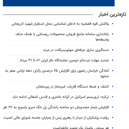
تازه‌ترین اخبار
واکنش قوه قضاییه به ادعای شناسایی محل استقرار شهید لاریجانی
راه‌اندازی سامانه جامع فروش محصولات روستایی با هدف حذف
واسطه‌ها
دستگیری سارق حرفه‌ای موتورسیکلت در مرند
تمدید مهلت ثبت‌نام دومین نمایشگاه «فر ایران ۲» تا ۳۱ مرداد
آمادگی خراسان رضوی برای افزایش ۲۵ درصدی زائران دهه پایانی صفر به
مشهد
کشف و ضبط دستگاه فلزیاب غیرمجاز در پیرسلمان
ترکیه: تروریسم اسرائیل در کرانه باختری و قدس اشغالی ادامه دارد
افزایش شمار مصدومان دو سانحه رانندگی پل تنگ سریز یاسوج به ۲۲ نفر
روایت پزشکیان از دیدار با رهبری پس از بمباران جلسه شورای عالی امنیت
هر ستونی وامدار یک شهید جانفداست