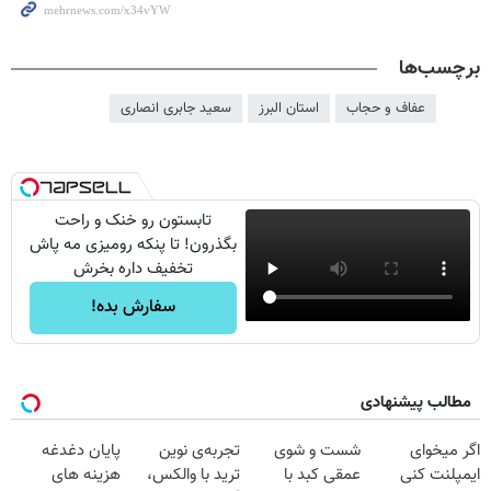
برچسب‌ها
عفاف و حجاب
استان البرز
سعید جابری انصاری
تابستون رو خنک و راحت
بگذرون! تا پنکه رومیزی مه پاش
تخفیف داره بخرش
سفارش بده!
مطالب پیشنهادی
اگر میخوای
شست و شوی
تجربه‌ی نوین
پایان دغدغه
ایمپلنت کنی
عمقی کبد با
ترید با والکس،
هزینه های