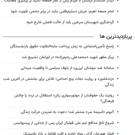
دیدار استاندار لرستان با مردم پس از نماز جمعه؛ تأکید بر پیگیری مطالبات
امام جمعه اهرم: جریان تسلیم‌طلبی نباید در برابر دشمن تقویت شود
گردشگری شهرستان سرعین باید از حالت فصلی خارج شود
پربازدیدترین ها
پاسخ تأمین‌اجتماعی به زمان پرداخت مابه‌التفاوت حقوق بازنشستگان
پیکر مطهر شهید «محمدعلی رحیم‌زاده» در اورامان تشییع شد
سامانه ضد موشکی لیزری؛ از بلوف سیاسی تا واقعیت میدانی
«زنده‌شور» و روایت نجات پنج اعدامی؛ تلاش برای بخشش در آخرین شب
زندگی
روایت یک حقوقدان از موتورسواری زنان؛ استقلال در تردد یا چالش
فرهنگی؟
آلبوم «آسیمه سر» منتشر شد؛ دعوت به شنیدن حرکتِ زندگی
شروع تلخ مدافع تیم ملی فوتبال ایران پس از جدایی از پرسپولیس
فشار هم‌زمان گرانی مواد اولیه و افت تقاضا بر بازار پلاستیک