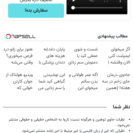
تخفیف داره بخرش
سفارش بده!
مطالب پیشنهادی
اگر میخوای
شست و شوی
پایان دغدغه
هنوز برای زانو درد
ایمپلنت کنی
عمقی کبد با
هزینه های
قرص میخوری؟
الان وقتشه |
دمنوش سم زدای
دندان پزشکی با
وقتی می‌شه
فقط با ۲۵
گیاهی
پک سفید کننده
بدون عمل
جادوی درمان
اگه عمر طولانی و
این نوشیدنی
ویدیو هولناک از
میلیون تومان!!!
خانگی
درمانش کرد؟؟؟؟
جای زخم در سه
بدن سالم
گیاهی کبد شما
جوان کارتن
هفته! (همین
میخوای این
را سم زدایی می
خوابی که
حالا رایگان
نوشیدنی رو با
کند (با ضمانت
میلیاردر شد.
صحبت کنید)
تخفیف بخر
مرجوعی)
آموزش رایگان
نظر شما
نظرات حاوی توهین و هرگونه نسبت ناروا به اشخاص حقیقی و حقوقی منتشر
نمی‌شود.
نظراتی که غیر از زبان فارسی یا غیر مرتبط با خبر باشد منتشر نمی‌شود.