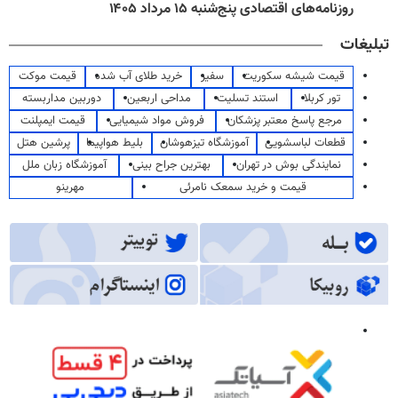
روزنامه‌های اقتصادی پنج‌شنبه ۱۵ مرداد ۱۴۰۵
تبلیغات
قیمت شیشه سکوریت
سفیر
خرید طلای آب شده
قیمت موکت
تور کربلا
استند تسلیت
مداحی اربعین
دوربین مداربسته
مرجع پاسخ معتبر پزشکان
فروش مواد شیمیایی
قیمت ایمپلنت
قطعات لباسشویی
آموزشگاه تیزهوشان
بلیط هواپیما
پرشین هتل
نمایندگی بوش در تهران
بهترین جراح بینی
آموزشگاه زبان ملل
قیمت و خرید سمعک نامرئی
مهرینو