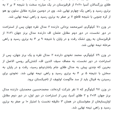
طلای بزرگسالان آسیا ۲۰۲۰ از قرقیزستان در یک مبارزه سخت با نتیجه ۴ بر ۲ به
برتری رسید و راهی یک چهارم نهایی شد. وی در دومین مبارزه مقابل
سئون
یو
هو
از کره جنوبی با نتیجه قاطع ۷ بر صفر به برتری رسید و راهی نیمه نهایی شد.
در وزن ۷۰ کیلوگرم، امیرمحمد یزدانی دارنده ۲ مدال نقره جهان پس از استراحت
در دور نخست، در دور دوم مقابل عثمان
اف
دارنده مدال برنز جهان ۲۰۲۱ از
قرقیزستان به روی تشک رفت و در پایان با نتیجه ۹ بر ۴ به برتری رسید و راهی
مرحله نیمه نهایی شد.
در وزن ۷۹ کیلوگرم، محمد نخودی دارنده ۲ مدال نقره و یک برنز جهان، پس از
استراحت در دور نخست، به مصاف سیف
الدین
اف
، کشتی‌گیر روسی
الاصل
از
بحرین که چندی پیش به مدال طلای جام
یاشاردوغو
رسید، رفت و در پایان به
سختی با نتیجه ۵ بر ۴ به برتری رسید و راهی نیمه نهایی شد. نخودی برای
رسیدن به فینال باید از سد
ماگومت
اولویف
از تاجیکستان برود.
در وزن ۹۷ کیلوگرم که ۱۱ نفر شرکت کرده‌اند، محمدحسین محمدیان دارنده مدال
برنز جهان ۲۰۱۴ و ۲ طلای آسیا، پس از استراحت در دور اول، در دور دوم مقابل
اولزیسایخان
از مغولستان در همان ۳ دقیقه نخست با امتیاز ۱۰ بر صفر به برتری
رسید و راهی نیمه نهایی شد.