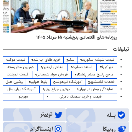
روزنامه‌های اقتصادی پنج‌شنبه ۱۵ مرداد ۱۴۰۵
تبلیغات
قیمت شیشه سکوریت
سفیر
خرید طلای آب شده
قیمت موکت
تور کربلا
استند تسلیت
مداحی اربعین
دوربین مداربسته
مرجع پاسخ معتبر پزشکان
فروش مواد شیمیایی
قیمت ایمپلنت
قطعات لباسشویی
آموزشگاه تیزهوشان
بلیط هواپیما
پرشین هتل
نمایندگی بوش در تهران
بهترین جراح بینی
آموزشگاه زبان ملل
قیمت و خرید سمعک نامرئی
مهرینو