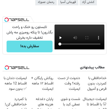
کشتی آزاد
قهرمانی آسیا
رحمان عموزاد
تابستون رو خنک و راحت
بگذرون! تا پنکه رومیزی مه پاش
تخفیف داره بخرش
سفارش بده!
مطالب پیشنهادی
خداحافظی با
دندونت از دست
روکش رایگان +
ایمپلنت دندان با
کمردرد، بدون
رفته؟ وقت
اقساط ۱۲ ماهه
اقساط 12 ماهه
قرص و آمپول
ایمپلنت
ایمپلنت
✅ بدون سود
دیجیتاله
بدون ضامن
ایمپلنت دیجیتال
شست و شوی
پایان دغدغه
با کمردرد
🦷 با اقساط تا
عمقی کبد با
هزینه های
خداحافظی کن!