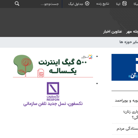
نتایج زنده
کا
ایتا
جداول لیگ
له مهر
عناوین اخبار
ایر حوزه ها
ویه و بویراحمد
ری زنان؛
گی؟
یستادگی مردم