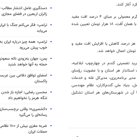
د آغاز کنند.
دستگیری عامل انتشار مطالب تو
زائران اربعین در فضای مجازی
بر اساس این ابلاغیه، قیمت پایه خرید تضمینی گندم در مراکز خرید، هر کیلوگرم معمولی بر مبنای ۴ درصد افت مفید
با همان اُفت، ۱۸ هزار تومان تعیین شده
ترامپ: فکر می‌کنم جنگ با ایران
می‌یابد
ترامپ: همه چیز درباره ایران به
ر مفید ۵ درصد است که به ازای هر درصد کاهش یا افزایش افت مفید و
خوب پیش می‌رود
یمن: جهان به‌زودی ناله سعودی‌
ید تضمینی گندم در چهارچوب ابلاغیه،
حمله به آنها خواهد شنید
 استاندار هر استان و با عضویت رؤسای
امضای توافق دفاعی بین عربستا
دیر برنامه‌ریزی، مدیرکل غله و خدمات
پاکستان
ل، بنیاد ملی گندم‌کاران، نظام مهندسی
محسن رضایی: اجازه باز شدن 
با آن در شهرستان‌های هر استان تشکیل
تنگه هرمز را نخواهیم داد
«کشمیری»؛ وقتی برچسب‌سازی
رسانه‌ای را می‌گیرد
ضربه مغزی بیش
حملات ایران