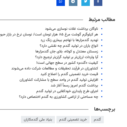
مطالب مرتبط
ناوگان برداشت غلات نوسازی می‌شود
هر کیلوگرم گوشت مرغ ۸۵ هزار تومان است/ نوسان نرخ در بازار حبوبات
تهدید گندمزارها با تهاجم بیماری زنگ زرد
انواع باران در تولید گندم چه نقشی دارد؟
زمستان معتدل و کوتاه، بلای جان گندمزارها
آیا واردات ارزان‌تر بر تولید گران‌تر ترجیح دارد؟
کیفیت «گندم» کشور در سطح جهانی است!
کشاورزان در فرآیند تحقیقات و مطالعات شرکت داده می‌شوند
قیمت خرید تضمینی گندم را اصلاح کنید
افزایش تولید گندم در واحد سطح با مشارکت کشاورزان
برداشت گندم امروز رسماً آغاز شد
اجرای طرح پایداری خودکفایی در تولید گندم
۱۴
روزنامه‌های صبح پنج‌شنبه ۱۵ مرداد ۱۴۰۵
روزنام
چه مساحتی از اراضی کشاورزی به گندم اختصاص دارد؟
برچسب‌ها
گندم
خرید تضمینی گندم
بنیاد ملی گندمکاران