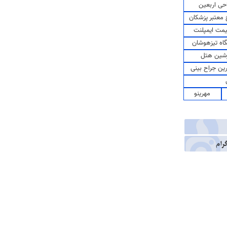
حی اربعین
معتبر پزشکان
مت ایمپلنت
اه تیزهوشان
شین هتل
رین جراح بینی
مهرینو