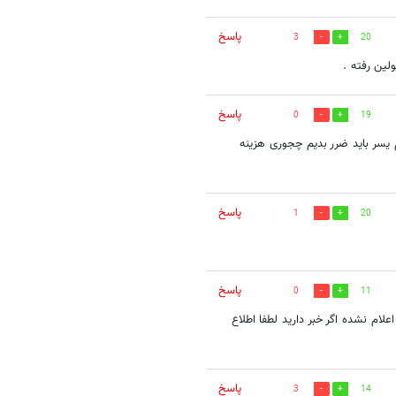
پاسخ
3
20
ولین رفته .
پاسخ
0
19
گناهی کردیم یسر باید ضرر بدیم چجوری هزینه
پاسخ
1
20
پاسخ
0
11
لام نشده اگر خبر دارید لطفا اطلاع
پاسخ
3
14