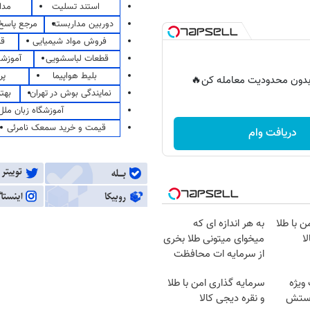
استند تسلیت
مدا
دوربین مداربسته
مرجع پاسخ 
فروش مواد شیمیایی
قی
قطعات لباسشویی
آموزشگ
بلیط هواپیما
پر
ر بدون محدودیت معامله کن🔥
نمایندگی بوش در تهران
بهت
آموزشگاه زبان ملل
قیمت و خرید سمعک نامرئی
دریافت وام
ن با طلا
به هر اندازه ای که
ا
میخوای میتونی طلا بخری
از سرمایه ات محافظت
کنی
ویژه
سرمایه گذاری امن با طلا
دستش
و نقره دیجی کالا