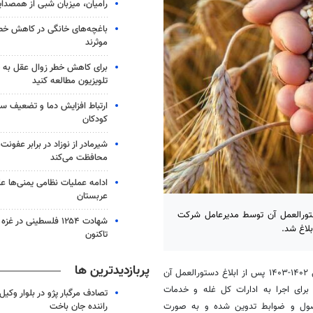
رامیان، میزبان شبی از همصدا
باغچه‌های خانگی در کاهش خطر 
موثرند
برای کاهش خطر زوال عقل به 
تلویزیون مطالعه کنید
ارتباط افزایش دما و تضعیف س
کودکان
شیرمادر از نوزاد در برابر عفون
محافظت می‌کند
ادامه عملیات نظامی یمنی‌ها عل
عربستان
ی گندم در سال ۱۴۰۳ پس از ابلاغ دستورالعمل آن توسط مدیرعامل شرکت
شهادت ۱۲۵۴ فلسطینی در 
بلاغ شد.
تاکنون
پربازدیدترین ها
، نحوه قیمت و جداول خرید تضمینی گندم سال زراعی ۱۴۰۲-۱۴۰۳ پس از ابلاغ دستورالعمل آن
برای اجرا به ادارات کل غله و خدمات
تصادف مرگبار پژو در بلوار وکیل‌
راننده جان باخت
س اصول و ضوابط تدوین شده و به صورت