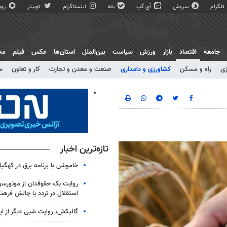
تلگرام
سروش
آی گپ
بله
اینستاگرام
توییتر
روبی
جامعه
اقتصاد
بازار
ورزش
سیاست
بین‌الملل
استان‌ها
عکس
فیلم
مج
ژی
راه و مسکن
کشاورزی و دامداری
صنعت و معدن و تجارت
کار و تعاون
س
تازه‌ترین اخبار
خاموشی با برنامه برق در کهگیل
روایت یک حقوقدان از موتورسوا
استقلال در تردد یا چالش فرهن
گالیکش، روایت شبی دیگر از ا