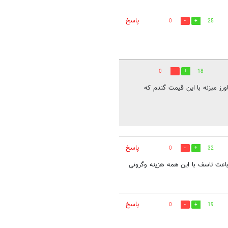
پاسخ
0
25
0
18
ز میزنه با این قیمت گندم که
پاسخ
0
32
ت خودش گندم بذری به کشاورز فرخته ۲۳ بعد ازکشاورز میخره ۱۷ باعث تاسف با این همه هزینه وگرونی
پاسخ
0
19