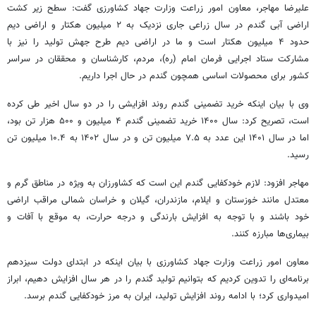
علیرضا مهاجر، معاون امور زراعت وزارت جهاد کشاورزی گفت: سطح زیر کشت
اراضی آبی گندم در سال زراعی جاری نزدیک به ۲ میلیون هکتار و اراضی
دیم
حدود ۴ میلیون هکتار است و ما در اراضی
دیم
طرح جهش تولید را نیز با
مشارکت ستاد اجرایی فرمان امام (ره)، مردم، کارشناسان و محققان در سراسر
کشور برای محصولات اساسی همچون گندم در حال اجرا داریم.
وی با بیان اینکه خرید تضمینی گندم روند افزایشی را در دو سال اخیر طی کرده
است، تصریح کرد: سال ۱۴۰۰ خرید تضمینی گندم ۴ میلیون و ۵۰۰ هزار تن بود،
اما در سال ۱۴۰۱ این عدد به ۷.۵ میلیون تن و در سال ۱۴۰۲ به ۱۰.۴ میلیون تن
رسید.
مهاجر افزود: لازم خودکفایی گندم این است که کشاورزان به ویژه در مناطق گرم و
معتدل مانند خوزستان و ایلام، مازندران، گیلان و خراسان شمالی مراقب اراضی
خود باشند و با توجه به افزایش بارندگی و درجه حرارت، به موقع با آفات و
بیماری‌ها مبارزه کنند.
معاون امور زراعت وزارت جهاد کشاورزی با بیان اینکه در ابتدای دولت سیزدهم
برنامه‌ای را تدوین کردیم که بتوانیم تولید گندم را در هر سال افزایش دهیم، ابراز
امیدواری کرد؛ با ادامه روند افزایش تولید، ایران به مرز خودکفایی گندم برسد.