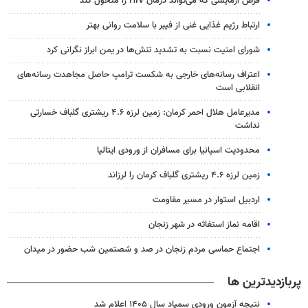
قرص آزمایشی که می‌تواند درمان HIV را متحول کند
ارتباط رژیم غذایی غنی از فیبر با سلامت روانی بهتر
شورای امنیت نسبت به تشدید تنش‌ها در یمن ابراز نگرانی کرد
اعتراف رسانه‌های خارجی به شکست ترامپ حاصل مجاهدت رسانه‌های
انقلابی است
مدیرعامل هلال احمر کرمان: زمین لرزه ۴.۶ ریشتری گلباف خسارتی
نداشت
محدودیت اسپانیا برای مسافران از ورودی ایتالیا
زمین لرزه ۴.۶ ریشتری گلباف کرمان را لرزاند
اردبیل استوار در مسیر مقاومت
اقامه نماز استغاثه در شهر زنجان
اجتماع حماسی مردم زنجان در صد و شصتمین شب حضور در میدان
پربازدیدترین ها
نتیجه آزمون ورودی سمپاد سال ۱۴۰۵ اعلام شد