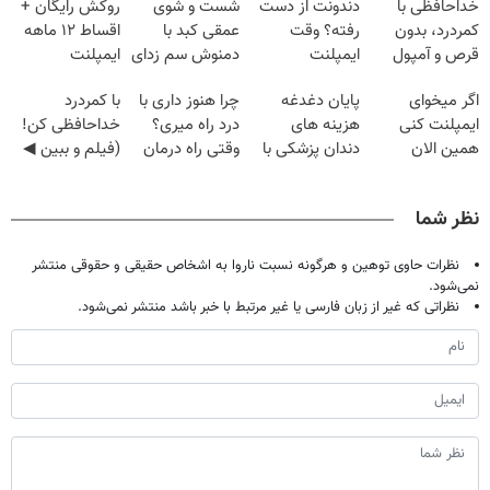
خداحافظی با
دندونت از دست
شست و شوی
روکش رایگان +
کمردرد، بدون
رفته؟ وقت
عمقی کبد با
اقساط ۱۲ ماهه
قرص و آمپول
ایمپلنت
دمنوش سم زدای
ایمپلنت
دیجیتاله
گیاهی
اگر میخوای
پایان دغدغه
چرا هنوز داری با
با کمردرد
ایمپلنت کنی
هزینه های
درد راه میری؟
خداحافظی کن!
همین الان
دندان پزشکی با
وقتی راه درمان
(فیلم و ببین ◀
وقتشه | فقط با
پک سفید کننده
جلو پاته!
پرسش‌نامه رو
۲۵ میلیون
خانگی
پرکن)
نظر شما
تومان!!!
نظرات حاوی توهین و هرگونه نسبت ناروا به اشخاص حقیقی و حقوقی منتشر
نمی‌شود.
نظراتی که غیر از زبان فارسی یا غیر مرتبط با خبر باشد منتشر نمی‌شود.