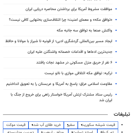
موافقت مشروط آمریکا برای برداشتن محاصره دریایی ایران
«توافق مکه» و معمای امنیت؛ چرا ائتلاف‌سازی به‌تنهایی کافی نیست؟
واکنش صنعا به توافق سه جانبه مکه
ایجاد مسیر بین‌المللی گردشگری ادبی؛ از قونیه تا شیراز با مولانا و حافظ
جدیدترین ادعاها و اقدامات خصمانه واشنگتن علیه ایران
۶ نفر از حریق منزل مسکونی در مشهد نجات یافتند
ترکیه: توافق مکه ائتلافی موازی با ناتو نیست
مقاومت اسلامی عراق: پاسخ به آمریکا و عربستان را به تعویق انداختیم
رئیس ستاد مشترک ارتش آمریکا خواستار راهی برای خروج از جنگ با
ایران شد
تبلیغات
قیمت شیشه سکوریت
سفیر
خرید طلای آب شده
قیمت موکت
تور کربلا
استند تسلیت
مداحی اربعین
دوربین مداربسته