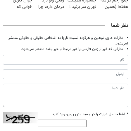
جای زخم در سه
جشنواره ایمپلنت
وقتی زانو درد
جوان کارتن
هفته! (همین
تهران سر بزنید !
درمان داره، چرا
خوابی که
حالا رایگان
| فقط ۲۵
دردش رو داری
میلیاردر شد.
صحبت کنید)
میلیون !
تحمل میکنی؟❗
آموزش رایگان
نظر شما
نظرات حاوی توهین و هرگونه نسبت ناروا به اشخاص حقیقی و حقوقی منتشر
نمی‌شود.
نظراتی که غیر از زبان فارسی یا غیر مرتبط با خبر باشد منتشر نمی‌شود.
*
لطفا حاصل عبارت را در جعبه متن روبرو وارد کنید