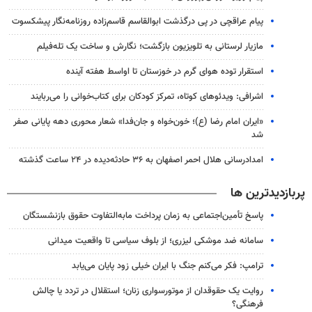
پیام عراقچی در پی درگذشت ابوالقاسم قاسم‌زاده روزنامه‌نگار پیشکسوت
مازیار لرستانی به تلویزیون بازگشت؛ نگارش و ساخت یک تله‌فیلم
استقرار توده هوای گرم در خوزستان تا اواسط هفته آینده
اشرافی: ویدئوهای کوتاه، تمرکز کودکان برای کتاب‌خوانی را می‌ربایند
«ایران امام رضا (ع)؛ خون‌خواه و جان‌فدا» شعار محوری دهه پایانی صفر
شد
امدادرسانی هلال احمر اصفهان به ۳۶ حادثه‌دیده در ۲۴ ساعت گذشته
پربازدیدترین ها
پاسخ تأمین‌اجتماعی به زمان پرداخت مابه‌التفاوت حقوق بازنشستگان
سامانه ضد موشکی لیزری؛ از بلوف سیاسی تا واقعیت میدانی
ترامپ: فکر می‌کنم جنگ با ایران خیلی زود پایان می‌یابد
روایت یک حقوقدان از موتورسواری زنان؛ استقلال در تردد یا چالش
فرهنگی؟