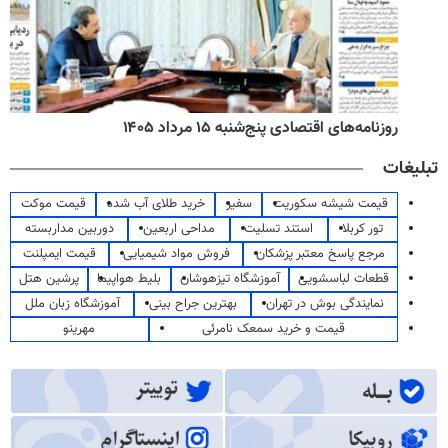
روزنامه‌های اقتصادی پنج‌شنبه ۱۵ مرداد ۱۴۰۵
تبلیغات
قیمت شیشه سکوریت
سفیر
خرید طلای آب شده
قیمت موکت
تور کربلا
استند تسلیت
مداحی اربعین
دوربین مداربسته
مرجع پاسخ معتبر پزشکان
فروش مواد شیمیایی
قیمت ایمپلنت
قطعات لباسشویی
آموزشگاه تیزهوشان
بلیط هواپیما
پرشین هتل
نمایندگی بوش در تهران
بهترین جراح بینی
آموزشگاه زبان ملل
قیمت و خرید سمعک نامرئی
مهرینو