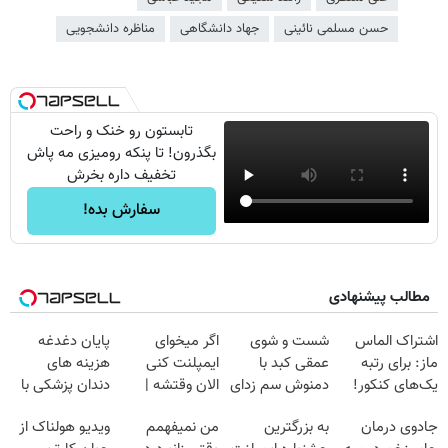
حسن مسلمی نائینی
جهاد دانشگاهی
مناظره دانشجویی
تابستون رو خنک و راحت
بگذرون! تا پنکه رومیزی مه پاش
تخفیف داره بخرش
سفارش بده!
مطالب پیشنهادی
اشتراک الماس
شست و شوی
اگر میخوای
پایان دغدغه
ماز: برای رتبه
عمقی کبد با
ایمپلنت کنی
هزینه های
یک‌های کنکور!
دمنوش سم زدای
الان وقتشه |
دندان پزشکی با
گیاهی
فقط با ۲۵
پک سفید کننده
جادوی درمان
به بزرگترین
من نمیفهمم
ویدیو هولناک از
میلیون تومان!!!
خانگی