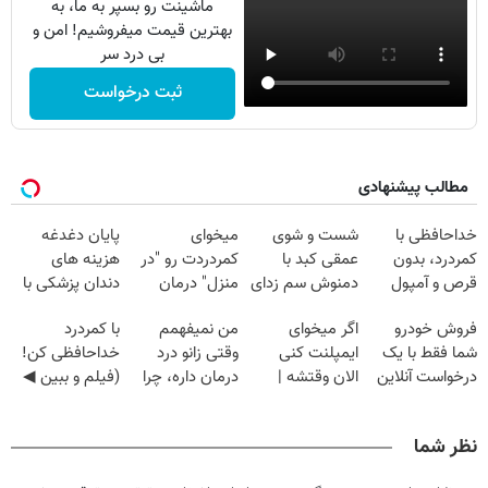
ماشینت رو بسپر به ما، به
بهترین قیمت میفروشیم! امن و
بی درد سر
ثبت درخواست
مطالب پیشنهادی
خداحافظی با
شست و شوی
میخوای
پایان دغدغه
کمردرد، بدون
عمقی کبد با
کمردردت رو "در
هزینه های
قرص و آمپول
دمنوش سم زدای
منزل" درمان
دندان پزشکی با
گیاهی
کنی؟ (◂فیلم +
پک سفید کننده
فروش خودرو
اگر میخوای
من نمیفهمم
با کمردرد
◂پرسش‌نامه)
خانگی
شما فقط با یک
ایمپلنت کنی
وقتی زانو درد
خداحافظی کن!
درخواست آنلاین
الان وقتشه |
درمان داره، چرا
(فیلم و ببین ◀
✔
فقط با ۲۵
دردش رو داری
پرسش‌نامه رو
میلیون تومان!!!
تحمل میکنی؟❗
پرکن)
نظر شما