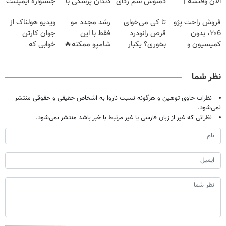
الان وقتشه |
دمنوش سم زدای
دندان پزشکی با
جشنواره ایمپلنت
فقط با ۲۵
گیاهی
پک سفید کننده
تهران پر کنید ! |
فروش راحت پژو
تا کی می‌خوای
رشد مجدد مو
ویدیو هولناک از
میلیون تومان!!!
خانگی
فقط ۲۵ میلیون
۲۰6، بدون
قرص زانودرد
فقط با این
جوان کارتن
کمیسیون و
بخوری؟ یکبار
شامپو ممکنه🔥
خوابی که
دردسر
اصولی درمانش
(تخفیف ویژه
میلیاردر شد.
کن
جام جهانی)
آموزش رایگان
نظر شما
نظرات حاوی توهین و هرگونه نسبت ناروا به اشخاص حقیقی و حقوقی منتشر
نمی‌شود.
نظراتی که غیر از زبان فارسی یا غیر مرتبط با خبر باشد منتشر نمی‌شود.