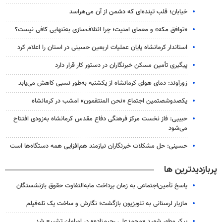
خیابان؛ قلب تپنده‌ای که دشمن از آن می‌هراسد
«توافق مکه» و معمای امنیت؛ چرا ائتلاف‌سازی به‌تنهایی کافی نیست؟
استاندار کرمانشاه پایان عملیات اربعین حسینی در استان را اعلام کرد
پیگیری تأمین مسکن خبرنگاران در دستور کار قرار دارد
زورآوند: دمای هوای کرمانشاه از یکشنبه به‌طور نسبی کاهش می‌یابد
یکصدوشصتمین اجتماع «نحن المنتقمون» امشب در کرمانشاه
حبیبی: فاز نخست مرکز فرهنگی دفاع مقدس کرمانشاه به‌زودی افتتاح
می‌شود
حسینی: حل مشکلات خبرنگاران نیازمند هم‌افزایی همه دستگاه‌ها است
پربازدیدترین ها
پاسخ تأمین‌اجتماعی به زمان پرداخت مابه‌التفاوت حقوق بازنشستگان
مازیار لرستانی به تلویزیون بازگشت؛ نگارش و ساخت یک تله‌فیلم
پیکر مطهر شهید «محمدعلی رحیم‌زاده» در اورامان تشییع شد