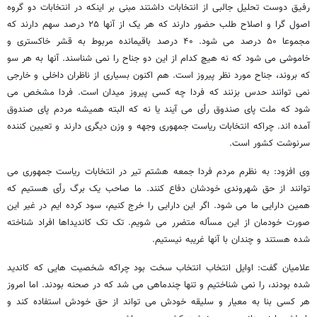
رفیق دوست تحلیل جالبی از انتخابات داشتند مبنی بر اینکه در انتخابات دو گروه
اصول گرا و اصلاح طلب حضور دارند که هر یک از آنها ۲۵ درصد سهم دارند که
مجموعا ۵۰ درصد می شود. ۴۰ درصد باقیمانده مربوط به قشر خاکستری و
خاموشی می شود که نه هیچ کدام از این دو جناح را نمی شناسند. آنها به هر سو
که بروند، جناح مورد نظر پیروز است. هم اکنون بسیاری از ناظران داخلی و خارجی
نمی توانند حدس بزنند که فردا چه کسی پیروز میدان است. فردا مشخص می
شود که ملت پای صندوق رأی می آیند یا نه که البته همیشه مردم پای صندوق
آمده اند. چراکه انتخابات ریاست جمهوری وجهه و وزن دیگری دارند و تعیین کننده
سرنوشت کشور است.
وی افزود: به نظرم مردم فردا جمعه هشتم تیر در انتخابات ریاست جمهوری می
توانند از حق شهروندی خودشان دفاع کنند. ما صاحب یک برگ رأی هستیم که
همین دارایی ما می شود. اگر این دارایی را خرج کنیم، سود کرده ایم در غیر این
صورت خودمان از این مسأله متضرر می شویم. تک تک کاندیداها افراد شناخته
شده هستند و چندان با آنها غریبه نیستیم.
علامیان گفت: اوایل انتخاب انتخاب سخت بود چراکه شخصیت هایی که کاندید
شده بودند، را نمی شناختیم و تنها چندماهی می شد که در صحنه بودند. اما امروز
هر کسی بنا به معیار و سلیقه خودش می تواند از حق خودش استفاده کند و