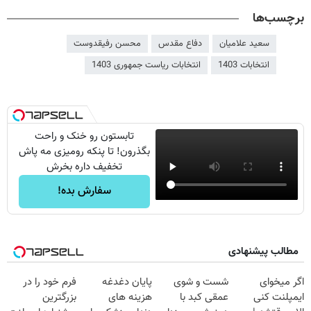
برچسب‌ها
سعید علامیان
دفاع مقدس
محسن رفیقدوست
انتخابات 1403
انتخابات ریاست جمهوری 1403
تابستون رو خنک و راحت
بگذرون! تا پنکه رومیزی مه پاش
تخفیف داره بخرش
سفارش بده!
مطالب پیشنهادی
اگر میخوای
شست و شوی
پایان دغدغه
فرم خود را در
ایمپلنت کنی
عمقی کبد با
هزینه های
بزرگترین