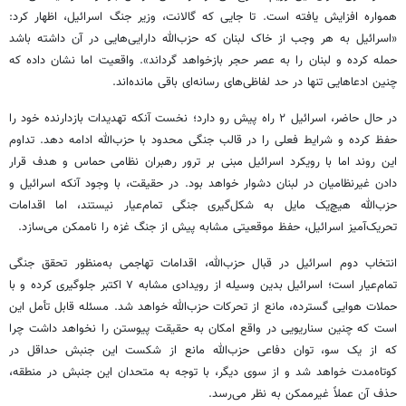
همواره افزایش یافته است. تا جایی که گالانت، وزیر جنگ اسرائیل، اظهار کرد:
«اسرائیل به هر وجب از خاک لبنان که حزب‌الله دارایی‌هایی در آن داشته باشد
حمله کرده و لبنان را به عصر حجر بازخواهد گرداند». واقعیت اما نشان داده که
چنین ادعاهایی تنها در حد لفاظی‌های رسانه‌ای باقی مانده‌اند.
در حال حاضر، اسرائیل ۲ راه پیش رو دارد؛ نخست آنکه تهدیدات بازدارنده خود را
حفظ کرده و شرایط فعلی را در قالب جنگی محدود با حزب‌الله ادامه دهد. تداوم
این روند اما با رویکرد اسرائیل مبنی بر ترور رهبران نظامی حماس و هدف قرار
دادن غیرنظامیان در لبنان دشوار خواهد بود. در حقیقت، با وجود آنکه اسرائیل و
حزب‌الله هیچ‌یک مایل به شکل‌گیری جنگی تمام‌عیار نیستند، اما اقدامات
تحریک‌آمیز اسرائیل، حفظ موقعیتی مشابه پیش از جنگ غزه را ناممکن می‌سازد.
انتخاب دوم اسرائیل در قبال حزب‌الله، اقدامات تهاجمی به‌منظور تحقق جنگی
تمام‌عیار است؛ اسرائیل بدین وسیله از رویدادی مشابه ۷ اکتبر جلوگیری کرده و با
حملات هوایی گسترده، مانع از تحرکات حزب‌الله خواهد شد. مسئله قابل تأمل این
است که چنین سناریویی در واقع امکان به حقیقت پیوستن را نخواهد داشت چرا
که از یک سو، توان دفاعی حزب‌الله مانع از شکست این جنبش حداقل در
کوتاه‌مدت خواهد شد و از سوی دیگر، با توجه به متحدان این جنبش در منطقه،
حذف آن عملاً غیرممکن به نظر می‌رسد.