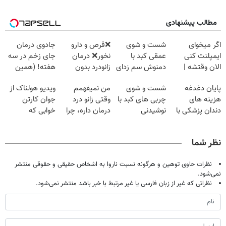
مطالب پیشنهادی
اگر میخوای
شست و شوی
❌قرص‌ و دارو
جادوی درمان
ایمپلنت کنی
عمقی کبد با
نخور❌ درمان
جای زخم در سه
الان وقتشه |
دمنوش سم زدای
زانودرد بدون
هفته! (همین
فقط با ۲۵
گیاهی
قرص
حالا رایگان
پایان دغدغه
شست و شوی
من نمیفهمم
ویدیو هولناک از
میلیون تومان!!!
صحبت کنید)
هزینه های
چربی های کبد با
وقتی زانو درد
جوان کارتن
دندان پزشکی با
نوشیدنی
درمان داره، چرا
خوابی که
پک سفید کننده
گیاهی(55%تخفیف)
دردش رو داری
میلیاردر شد.
خانگی
تحمل میکنی؟❗
آموزش رایگان
نظر شما
نظرات حاوی توهین و هرگونه نسبت ناروا به اشخاص حقیقی و حقوقی منتشر
نمی‌شود.
نظراتی که غیر از زبان فارسی یا غیر مرتبط با خبر باشد منتشر نمی‌شود.