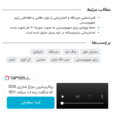
مطالب مرتبط
قدرت‌نمایی حزب‌الله و اعتبارزدایی از توان نظامی و اطلاعاتی رژیم
صهیونیستی
حمله پهپادی رژیم صهیونیستی به جنوب سوریه/ ۳ نفر شهید شدند
امدادرسانی بشردوستانه در غزه بسیار دشوار شده است
برچسب‌ها
سازمان ملل
جنگ غزه
حز‌ب‌الله
اسرائیل
رژیم صهیونیستی
حزب الله لبنان
حماس
تل آویو
لبنان
پرکاربردترین چراغ شارژی 2026
که شگفت زده ات میکنه 💡😍
ثبت سفارش