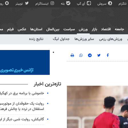
تلگرام
سروش
آی گپ
بله
اینستاگرام
توییتر
روبی
جامعه
اقتصاد
بازار
ورزش
سیاست
بین‌الملل
استان‌ها
عکس
فیلم
مج
ورزش‌های رزمی
سایر ورزش‌ها
جداول لیگ
نتایج زنده
تازه‌ترین اخبار
خاموشی با برنامه برق در کهگیل
روایت یک حقوقدان از موتورسوا
استقلال در تردد یا چالش فرهن
گالیکش، روایت شبی دیگر از ا