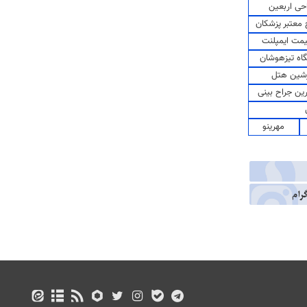
حی اربعین
معتبر پزشکان
مت ایمپلنت
اه تیزهوشان
شین هتل
رین جراح بینی
مهرینو