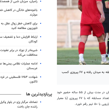
رامیان، میزبان شبی از همصدا
باغچه‌های خانگی در کاهش خطر 
موثرند
برای کاهش خطر زوال عقل به 
تلویزیون مطالعه کنید
ارتباط افزایش دما و تضعیف س
کودکان
شیرمادر از نوزاد در برابر عفون
محافظت می‌کند
ادامه عملیات نظامی یمنی‌ها عل
عربستان
پرسپولیس در چارچوب رقابت‌های رسمی خود در آسیا، تا کنون در ۱۴۲ مسابقه به میدان رفته و ۶۷ پیروزی کسب
شهادت ۱۲۵۴ فلسطینی در 
تاکنون
و به نقل از سایت باشگاه پرسپولیس، سرخ‌پوشان ایران در مدت بیش از ۵۵ ساله حضور خود
پربازدیدترین ها
در رقابت‌های باشگاهی آسیا تا کنون در ۱۴۲ مسابقه به میدان رفته‌اند. این تعداد مسابقه که با ۶۷ پیروزی (با معیار
تصادف مرگبار پژو در بلوار وکیل‌
راننده جان باخت