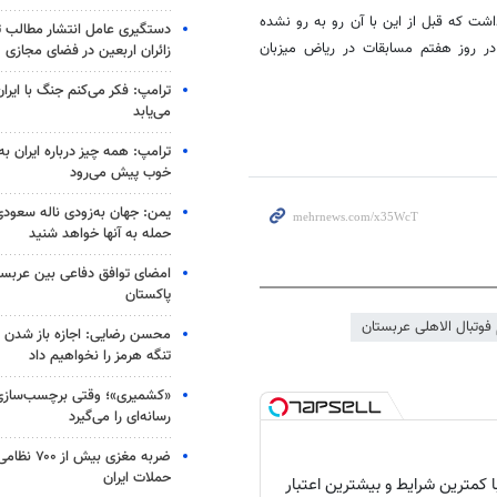
ت که قبل از این با آن رو به رو نشده
دستگیری عامل انتشار مطالب تو
یی پرسپولیس یعنی الهلال با ۱۵ مسابقه هم در روز هفتم مسابقات در ریاض میزبان
زائران اربعین در فضای مجازی
ترامپ: فکر می‌کنم جنگ با ایران
می‌یابد
ترامپ: همه چیز درباره ایران به
خوب پیش می‌رود
یمن: جهان به‌زودی ناله سعودی‌
حمله به آنها خواهد شنید
امضای توافق دفاعی بین عربستا
پاکستان
 فوتبال الاهلی عربستان
محسن رضایی: اجازه باز شدن 
تنگه هرمز را نخواهیم داد
«کشمیری»؛ وقتی برچسب‌سازی
رسانه‌ای را می‌گیرد
ضربه مغزی بیش
حملات ایران
با کمترین شرایط و بیشترین اعتبار