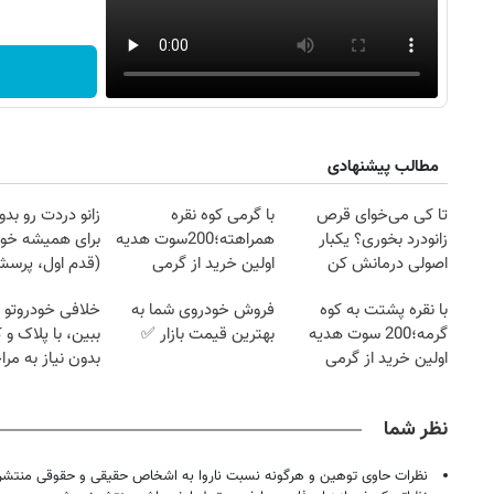
مطالب پیشنهادی
تا کی می‌خوای قرص
با گرمی کوه نقره
زانو دردت رو ب
زانودرد بخوری؟ یکبار
همراهته؛200سوت هدیه
برای همیشه خو
اصولی درمانش کن
اولین خرید از گرمی
(قدم اول، پرسش‌
با نقره پشتت به کوه
فروش خودروی شما به
خلافی خودروتو ا
گرمه؛200 سوت هدیه
بهترین قیمت بازار ✅
ببین، با پلاک و 
اولین خرید از گرمی
بدون نیاز به مرا
۱۴
روزنامه‌های صبح پنج‌شنبه ۱۵ مرداد ۱۴۰۵
روزنام
حضوری
نظر شما
نظرات حاوی توهین و هرگونه نسبت ناروا به اشخاص حقیقی و حقوقی منتشر 