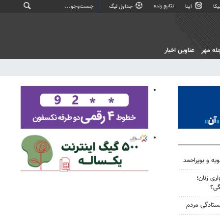
نتایج زنده
کا
ایتا
جداول لیگ
له مهر
عناوین اخبار
ویه و بویراحمد
ری زنان؛
گی؟
یستادگی مردم