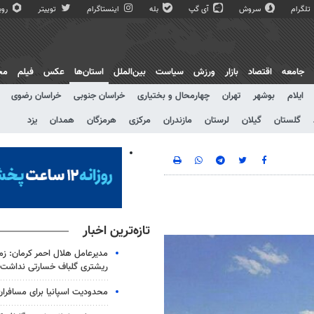
تلگرام
سروش
آی گپ
بله
اینستاگرام
توییتر
روبی
جامعه
اقتصاد
بازار
ورزش
سیاست
بین‌الملل
استان‌ها
عکس
فیلم
مج
ایلام
بوشهر
تهران
چهارمحال و بختیاری
خراسان جنوبی
خراسان رضوی
گلستان
گیلان
لرستان
مازندران
مرکزی
هرمزگان
همدان
یزد
تازه‌ترین اخبار
ریشتری گلباف خسارتی نداشت
محدودیت اسپانیا برای مسافران ا