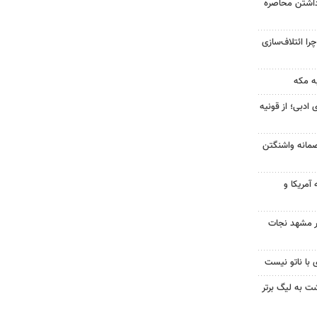
داشتن محاصره
را ائتلاف‌سازی
ه مکه
 ادبی؛ از قونیه
صمانه واشنگتن
آمریکا و
در مشهد نجات
 با ناتو نیست
گشت به لیگ برتر