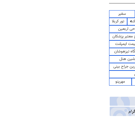
سفیر
کت
تور کربلا
حی اربعین
معتبر پزشکان
مت ایمپلنت
اه تیزهوشان
شین هتل
رین جراح بینی
مهرینو