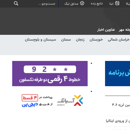
نتایج زنده
کا
ایتا
جداول لیگ
له مهر
عناوین اخبار
خراسان شمالی
خوزستان
زنجان
سمنان
سیستان و بلوچستان
مدیرعامل هلال احمر کرمان: زمین لرزه ۴.۶
ز ورودی ایتالیا