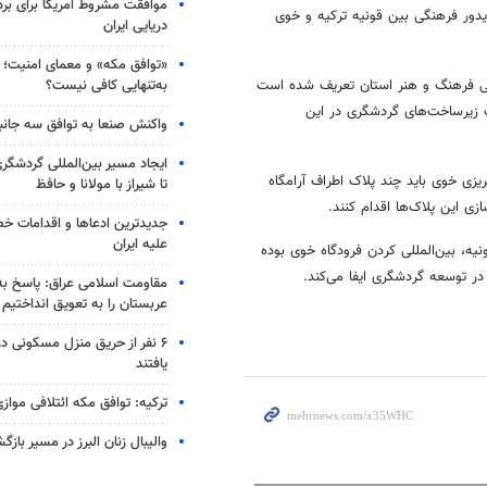
موافقت مشروط آمریکا برای بر
دور فرهنگی بین قونیه ترکیه و خوی
دریایی ایران
«توافق مکه» و معمای امنیت؛ چ
به‌تنهایی کافی نیست؟
فی فرهنگ و هنر استان تعریف شده است
یت زیرساخت‌های گردشگری در این
واکنش صنعا به توافق سه جانب
ایجاد مسیر بین‌المللی گردشگری
یزی خوی باید چند پلاک اطراف آرامگاه
تا شیراز با مولانا و حافظ
ی این پلاک‌ها اقدام کنند.
جدیدترین ادعاها و اقدامات خ
علیه ایران
یه، بین‌المللی کردن فرودگاه خوی بوده
ر توسعه گردشگری ایفا می‌کند.
مقاومت اسلامی عراق: پاسخ به 
عربستان را به تعویق انداختیم
۶ نفر از حریق منزل مسکونی 
یافتند
ترکیه: توافق مکه ائتلافی موازی
والیبال زنان البرز در مسیر باز