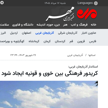
شنبه ۱۷ مرداد ۱۴۰۵
خانه
فرهنگ و ادب
هنر
دين، حوزه، انديشه
دانشگاه و فناوری
سلامت
عناوین اخبار
آذربایجان شرقی
آذربایجان غربی
اصفهان
اردبیل
البرز
فارس
قزوین
قم
کردستان
کرمان
کرمانشاه
کهگیلویه و بویراحمد
استانها
آذربایجان غربی
۲۶ شهریور ۱۴۰۳، ۲۳:۴۹
استاندار آذربایجان غربی:
کریدور فرهنگی بین خوی و قونیه ایجاد شود