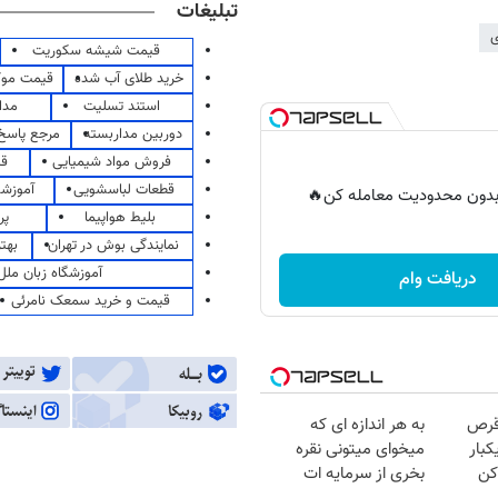
تبلیغات
ی
قیمت شیشه سکوریت
خرید طلای آب شده
قیمت مو
استند تسلیت
مدا
دوربین مداربسته
مرجع پاسخ 
فروش مواد شیمیایی
قی
قطعات لباسشویی
آموزشگ
ر بدون محدودیت معامله کن🔥
بلیط هواپیما
پر
نمایندگی بوش در تهران
بهت
آموزشگاه زبان ملل
دریافت وام
قیمت و خرید سمعک نامرئی
قرص
به هر اندازه ای که
کبار
میخوای میتونی نقره
کن
بخری از سرمایه ات