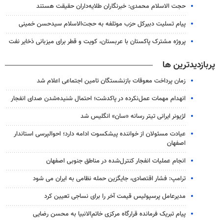
حجت الاسلام محمدی: خبرنگاران طلایه‌داران حقیقت هستند
پیام تسلیت دبیرکل حزب موتلفه به حجت‌الاسلام سیدحسن خمینی
پروژه مشترک پاکستان با عربستان، کویت و قطر برای میزبانی ذخایر نفت
پربازدیدترین ها
زمان پرداخت معوقات بازنشستگان تامین اجتماعی اعلام شد
انهدام مهمات عمل‌نکرده در پاکدشت؛ احتمال شنیده‌شدن صدای انفجار
لژیونر ایرانی تیتر رسانه «سان» انگلیس شد
عیادت مسئولان از خواننده پیشکسوت ادامه دارد؛ احوالپرسی استاندار
اصفهان
انجام عملیات انفجار کنترل‌شده در مناطق جنوبی اصفهان
ترامپ: فشار اقتصادی، جایگزین حمله نظامی به ایران می شود
مدیرعامل پرسپولیس قیمت آخر را برای نساجی تعیین کرد
پیام تبریک فرمانده قرارگاه مرکزی خاتم‌الانبیا به محسن رضایی