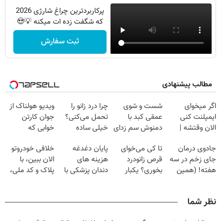
پرکاربردترین چراغ شارژی 2026
که شگفت زده ات میکنه 💡😍
ثبت سفارش
مطالب پیشنهادی
اگر میخوای
شست و شوی
چرا درد زانو را
ویدیو هولناک از
ایمپلنت کنی
عمقی کبد با
تحمل می‌کنی؟
جوان کارتن
الان وقتشه |
دمنوش سم زدای
خیلی ساده
خوابی که
فقط با ۲۵
گیاهی
درمنزل درمانش
میلیاردر شد.
جادوی درمان
تا کی می‌خوای
پایان دغدغه
خلافی خودروتو
میلیون تومان!!!
کن
آموزش رایگان
جای زخم در سه
قرص زانودرد
هزینه های
الان ببین، با
هفته! (همین
بخوری؟ یکبار
دندان پزشکی با
پلاک و کد ملی،
حالا رایگان
اصولی درمانش
پک سفید کننده
بدون نیاز به
صحبت کنید)
کن
خانگی
مراجعه حضوری
نظر شما