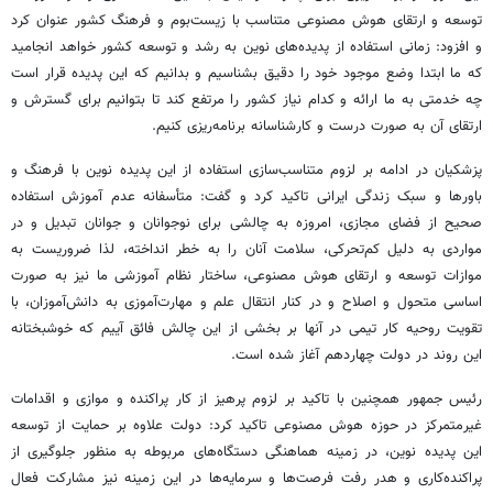
توسعه و ارتقای هوش مصنوعی متناسب با زیست‌بوم و فرهنگ کشور عنوان کرد
و افزود: زمانی استفاده از پدیده‌های نوین به رشد و توسعه کشور خواهد انجامید
که ما ابتدا وضع موجود خود را دقیق بشناسیم و بدانیم که این پدیده قرار است
چه خدمتی به ما ارائه و کدام نیاز کشور را مرتفع کند تا بتوانیم برای گسترش و
ارتقای آن به صورت درست و کارشناسانه برنامه‌ریزی کنیم.
پزشکیان در ادامه بر لزوم متناسب‌سازی استفاده از این پدیده نوین با فرهنگ و
باورها و سبک زندگی ایرانی تاکید کرد و گفت‌: متأسفانه عدم آموزش استفاده
صحیح از فضای مجازی، امروزه به چالشی برای نوجوانان و جوانان تبدیل و در
مواردی به دلیل کم‌تحرکی، سلامت آنان را به خطر انداخته، لذا
ضروریست
به
موازات توسعه و ارتقای هوش مصنوعی، ساختار نظام آموزشی ما نیز به صورت
اساسی متحول و اصلاح و در کنار انتقال علم و مهارت‌آموزی به دانش‌آموزان، با
تقویت روحیه کار تیمی در آنها بر بخشی از این چالش فائق
آییم
که خوشبختانه
این روند در دولت چهاردهم آغاز شده است.
رئیس جمهور همچنین با تاکید بر لزوم پرهیز از کار پراکنده و موازی و اقدامات
غیرمتمرکز در حوزه هوش مصنوعی تاکید کرد: دولت علاوه بر حمایت از توسعه
این پدیده نوین، در زمینه هماهنگی دستگاه‌های مربوطه به منظور جلوگیری از
پراکنده‌کاری و هدر رفت فرصت‌ها و سرمایه‌ها در این زمینه نیز مشارکت فعال