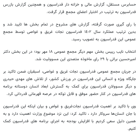
حسابرس مستقل، گزارش مالی و خزانه دار فدراسیون و همچنین گزارش بازرس
فدراسیون به ترتیب در اختیار اعضای مجمع قرار گرفت.
با رای گیری صورت گرفته، گزارش های مشروح در تمام بخش ها تایید شد و
بدین ترتیب عملکرد سال ١٤٠٢ فدراسیون نجات غریق و غواصی توسط مجمع
عمومی این فدراسیون به تصویب رسید.
انتخاب نایب رییس بخش مهم دیگر مجمع عمومی ١٨ مهر بود؛ در این بخش دکتر
امیرحسین براتی با ۲۹ رای ماخوذه متصدی این مسوولیت شد.
در جریان مجمع عمومی فدراسیون نجات غریق و غواصی، اسبقیان ضمن تاکید بر
جایگاه ویژه و انسانی این فدراسیون در ورزش کشور، از تلاش های مهدی حیدری
و دیگر مسوولان فدراسیون برای کمک به گسترش ابعاد انسان دوستانه برنامه
های فدراسیون در کنار حضور موفق و قابل توکه در عرصه قهرمانی قدردانی کرد.
وی با تاکید بر اهمیت فدراسیون نجات‌غریق و غواص و بیان اینکه این فدراسیون
با جان انسان‌ها سروکار دارد ، تاکید کرد: این نزد موضوع وزارت اهمیت دارد و به
همین دلیل سعی کردیم با افزایش بودجه به اجرای برنامه های فدراسیون کمک
کنیم.