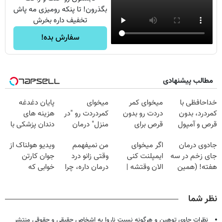
بگذرون! تا پنکه رومیزی مه پاش
تخفیف داره بخرش
سفارش بده!
مطالب پیشنهادی
خداحافظی با
میخوای کمر
میخوای
پایان دغدغه
کمردرد، بدون
دردت رو بدون
کمردردت رو "در
هزینه های
قرص و آمپول
قرص برای
منزل" درمان
دندان پزشکی با
همیشه خوب
کنی؟ (◂فیلم +
پک سفید کننده
جادوی درمان
اگر میخوای
من نمیفهمم
ویدیو هولناک از
کنی؟
◂پرسش‌نامه)
خانگی
جای زخم در سه
ایمپلنت کنی
وقتی زانو درد
جوان کارتن
(◂پرسش‌نامه رو
هفته! (همین
الان وقتشه |
درمان داره، چرا
خوابی که
پر کن)
حالا رایگان
فقط با ۲۵
دردش رو داری
میلیاردر شد.
صحبت کنید)
میلیون تومان!!!
تحمل میکنی؟❗
آموزش رایگان
نظر شما
نظرات حاوی توهین و هرگونه نسبت ناروا به اشخاص حقیقی و حقوقی منتشر