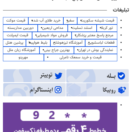
تبلیغات
قیمت شیشه سکوریت
سفیر
خرید طلای آب شده
قیمت موکت
تور کربلا
استند تسلیت
مداحی اربعین
دوربین مداربسته
مرجع پاسخ معتبر پزشکان
فروش مواد شیمیایی
قیمت ایمپلنت
قطعات لباسشویی
آموزشگاه تیزهوشان
بلیط هواپیما
پرشین هتل
نمایندگی بوش در تهران
بهترین جراح بینی
آموزشگاه زبان ملل
قیمت و خرید سمعک نامرئی
مهرینو