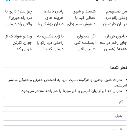
من نمیفهمم
شست و شوی
پایان دغدغه
چرا هنوز داری با
وقتی زانو درد
عمقی کبد با
هزینه های
درد راه میری؟
درمان داره، چرا
دمنوش سم زدای
دندان پزشکی با
وقتی راه درمان
دردش رو داری
گیاهی
پک سفید کننده
جلو پاته!
جادوی درمان
اگر میخوای
با زاپیامکس، به
ویدیو هولناک از
تحمل میکنی؟❗
خانگی
جای زخم در سه
ایمپلنت کنی
راحتی درد زانو را
جوان کارتن
هفته! (همین
همین الان
درمان کنید!
خوابی که
حالا رایگان
وقتشه | فقط با
میلیاردر شد.
صحبت کنید)
۲۵ میلیون
آموزش رایگان
نظر شما
تومان!!!
نظرات حاوی توهین و هرگونه نسبت ناروا به اشخاص حقیقی و حقوقی منتشر
نمی‌شود.
نظراتی که غیر از زبان فارسی یا غیر مرتبط با خبر باشد منتشر نمی‌شود.