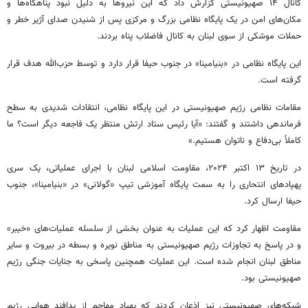
کانال ۱۴ صهیونیستی گزارش داد که این نیروها به دلیل نبود پناهگاه‌ها و
مکان‌های امن در یک پایگاه نظامی بزرگ و مرکزی پس از شنیدن صدای آژیر خطر و
حملات موشکی از سوی لبنان به کانال فاضلاب پناه بردند.
این پایگاه نظامی در «
بنیامینا
» در جنوب
حیفا
قرار دارد و توسط حزب‌الله هدف قرار
گرفته است.
مقامات نظامی رژیم صهیونیستی در این پایگاه نظامی، انتقادات شدیدی به سطح
فرماندهی داشتند و گفتند: «آیا رئیس ستاد ارتش منتظر یک فاجعه دیگر است؟ ما
کاملاً بی‌دفاع و ناتوان هستیم.»
در تاریخ ۱۳ اکتبر ۲۰۲۴، مقاومت اسلامی لبنان با اجرای عملیاتی، یک سری
پهپادهای
انتحاری را به سمت پایگاه آموزشی تیپ «گولانی» در «
بنیامینا
»، جنوب
حیفا
ارسال کرد.
مقاومت اظهار کرد که این عملیات به عنوان بخشی از سلسله عملیات‌های «خیبر»
و در پاسخ به تجاوزات رژیم صهیونیستی به مناطق
نویره
و
بسطه
در بیروت و سایر
مناطق لبنان انجام شده است. این عملیات همچنین پاسخی به جنایات جنگی رژیم
صهیونیستی بود.
شبکه‌های صهیونیستی نیز اذعان کردند که پهپاد مهاجم از پدافند هوایی رژیم