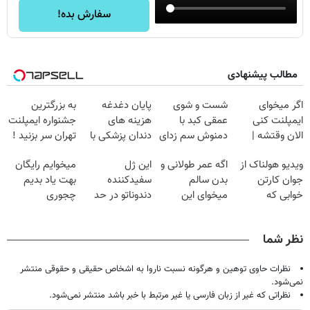
سفارش بده!
مطالب پیشنهادی
اگر میخوای
شست و شوی
پایان دغدغه
به بزرگترین
ایمپلنت کنی
عمقی کبد با
هزینه های
جشنواره ایمپلنت
الان وقتشه |
دمنوش سم زدای
دندان پزشکی با
تهران سر بزنید !
فقط با ۲۵
گیاهی
پک سفید کننده
| فقط ۲۵
ویدیو هولناک از
اگه عمر طولانی و
این ژل
میخوایم رایگان
میلیون تومان!!!
خانگی
میلیون !
جوان کارتن
بدن سالم
سفیدکننده
بهت یاد بدیم
خوابی که
میخوای این
دندوناتو در حد
چجوری
میلیاردر شد.
نوشیدنی رو با
لمینت سفید
پولدارشی! باور
آموزش رایگان
تخفیف بخر
میکنه
نداری امتحانش
نظر شما
(40%تخفیف)
مجانیه
نظرات حاوی توهین و هرگونه نسبت ناروا به اشخاص حقیقی و حقوقی منتشر
نمی‌شود.
نظراتی که غیر از زبان فارسی یا غیر مرتبط با خبر باشد منتشر نمی‌شود.