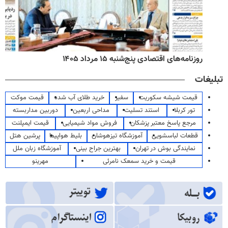
روزنامه‌های اقتصادی پنج‌شنبه ۱۵ مرداد ۱۴۰۵
تبلیغات
قیمت شیشه سکوریت
سفیر
خرید طلای آب شده
قیمت موکت
تور کربلا
استند تسلیت
مداحی اربعین
دوربین مداربسته
مرجع پاسخ معتبر پزشکان
فروش مواد شیمیایی
قیمت ایمپلنت
قطعات لباسشویی
آموزشگاه تیزهوشان
بلیط هواپیما
پرشین هتل
نمایندگی بوش در تهران
بهترین جراح بینی
آموزشگاه زبان ملل
قیمت و خرید سمعک نامرئی
مهرینو