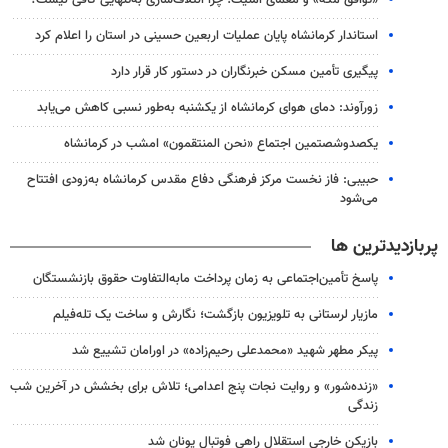
استاندار کرمانشاه پایان عملیات اربعین حسینی در استان را اعلام کرد
پیگیری تأمین مسکن خبرنگاران در دستور کار قرار دارد
زورآوند: دمای هوای کرمانشاه از یکشنبه به‌طور نسبی کاهش می‌یابد
یکصدوشصتمین اجتماع «نحن المنتقمون» امشب در کرمانشاه
حبیبی: فاز نخست مرکز فرهنگی دفاع مقدس کرمانشاه به‌زودی افتتاح
می‌شود
پربازدیدترین ها
پاسخ تأمین‌اجتماعی به زمان پرداخت مابه‌التفاوت حقوق بازنشستگان
مازیار لرستانی به تلویزیون بازگشت؛ نگارش و ساخت یک تله‌فیلم
پیکر مطهر شهید «محمدعلی رحیم‌زاده» در اورامان تشییع شد
«زنده‌شور» و روایت نجات پنج اعدامی؛ تلاش برای بخشش در آخرین شب
زندگی
بازیکن خارجی استقلال راهی فوتبال یونان شد