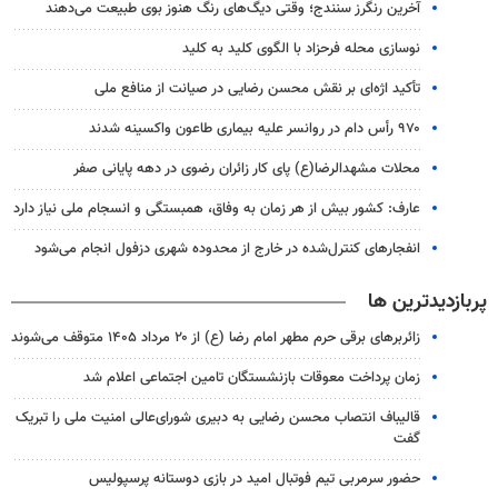
آخرین رنگرز سنندج؛ وقتی دیگ‌های رنگ هنوز بوی طبیعت می‌دهند
نوسازی محله فرحزاد با الگوی کلید به ‌کلید
تأکید اژه‌ای بر نقش محسن رضایی در صیانت از منافع ملی
۹۷۰ رأس دام در روانسر علیه بیماری طاعون واکسینه شدند
محلات مشهدالرضا(ع) پای کار زائران رضوی در دهه پایانی صفر
عارف: کشور بیش از هر زمان به وفاق، همبستگی و انسجام ملی نیاز دارد
انفجارهای کنترل‌شده در خارج از محدوده شهری دزفول انجام می‌شود
پربازدیدترین ها
زائربرهای برقی حرم مطهر امام رضا (ع) از ۲۰ مرداد ۱۴۰۵ متوقف می‌شوند
زمان پرداخت معوقات بازنشستگان تامین اجتماعی اعلام شد
قالیباف انتصاب محسن رضایی به دبیری شورای‌عالی امنیت ملی را تبریک
گفت
حضور سرمربی تیم فوتبال امید در بازی دوستانه پرسپولیس