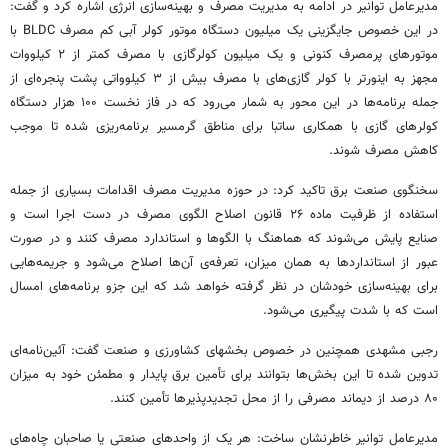
مدیرعامل توانیر در ادامه به مدیریت مصرف و بهینه‌سازی انرژی اشاره کرد و گفت:
در این خصوص جایگزینی یک میلیون دستگاه موتور کولر آبی کم مصرف BLDC با
موتورهای پرمصرف کنونی و یک میلیون کولرگازی با مصرف کمتر از ۲ کیلووات
مجهز به
اینورتر
با کولر گازی‌های با مصرف بیش از ۳ کیلوواتی پشت پنجره‌ای از
جمله برنامه‌ها در این محور به شمار می‌رود که در فاز نخست ۱۰۰ هزار دستگاه
کولرهای گازی با همکاری
ساتبا
برای مناطق گرمسیر برنامه‌ریزی شده تا موجب
کاهش مصرف شوند.
سخنگوی صنعت برق تاکید کرد: در حوزه مدیریت مصرف اقدامات بسیاری از جمله
استفاده از ظرفیت ماده ۲۶ قانون اصلاح الگوی مصرف در دست اجرا است و
صنایع پایش می‌شوند که هماهنگ با الگوها و استاندارد مصرف کنند و در صورت
عبور از استانداردها به همان میزان، تعرفه‌ی آن‌ها اصلاح می‌شود و جریمه‌هایی
برای بهینه‌سازی خودشان در نظر گرفته خواهد شد که این
جزو
برنامه‌های امسال
است که با شدت پیگیری می‌شود.
رجبی مشهدی همچنین در خصوص
بخشهای
کشاورزی و صنعت گفت: آئین‌نامه‌ای
تدوین شده تا این بخش‌ها بتوانند برای تأمین برق پایدار و مطمئن خود به میزان
۸۰ درصد از
دیماند
مصرفی را از محل
تجدیدپذیرها
تأمین کنند.
مدیرعامل توانیر خاطرنشان ساخت: هر یک از واحدهای صنعتی یا صاحبان چاه‌های