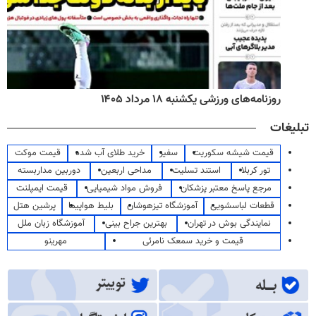
روزنامه‌های ورزشی یکشنبه ۱۸ مرداد ۱۴۰۵
تبلیغات
قیمت شیشه سکوریت
سفیر
خرید طلای آب شده
قیمت موکت
تور کربلا
استند تسلیت
مداحی اربعین
دوربین مداربسته
مرجع پاسخ معتبر پزشکان
فروش مواد شیمیایی
قیمت ایمپلنت
قطعات لباسشویی
آموزشگاه تیزهوشان
بلیط هواپیما
پرشین هتل
نمایندگی بوش در تهران
بهترین جراح بینی
آموزشگاه زبان ملل
قیمت و خرید سمعک نامرئی
مهرینو