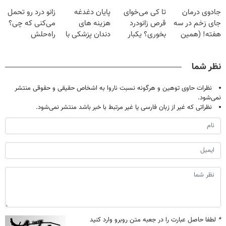
فقط با ۲۵
دردش رو داری
تهران پر کنید ! |
جلو پاته!
جادوی درمان
تا کی می‌خوای
پایان دغدغه
زانو درد رو تحمل
میلیون تومان!!!
تحمل میکنی؟❗
فقط ۲۵ میلیون
جای زخم در سه
قرص زانودرد
هزینه های
می‌کنی که چی؟
هفته! (همین
بخوری؟ یکبار
دندان پزشکی با
راه‌حلش
حالا رایگان
اصولی درمانش
پک سفید کننده
همین‌جاست!
صحبت کنید)
کن
خانگی
نظر شما
نظرات حاوی توهین و هرگونه نسبت ناروا به اشخاص حقیقی و حقوقی منتشر
نمی‌شود.
نظراتی که غیر از زبان فارسی یا غیر مرتبط با خبر باشد منتشر نمی‌شود.
*
لطفا حاصل عبارت را در جعبه متن روبرو وارد کنید