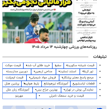
روزنامه‌های ورزشی چهارشنبه ۱۴ مرداد ۱۴۰۵
تبلیغات
قیمت شیشه سکوریت
سفیر
خرید طلای آب شده
قیمت موکت
تور کربلا
استند تسلیت
مداحی اربعین
دوربین مداربسته
مرجع پاسخ معتبر پزشکان
فروش مواد شیمیایی
قیمت ایمپلنت
قطعات لباسشویی
آموزشگاه تیزهوشان
بلیط هواپیما
پرشین هتل
نمایندگی بوش در تهران
بهترین جراح بینی
آموزشگاه زبان ملل
قیمت و خرید سمعک نامرئی
مهرینو