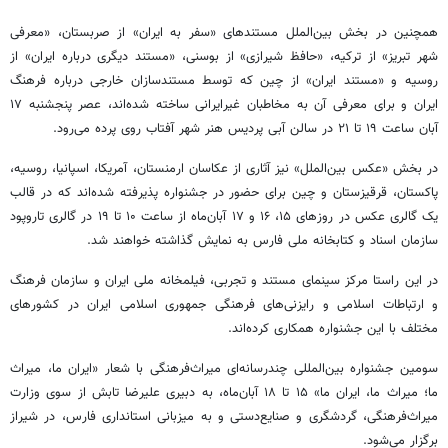
همچنین در بخش بین‌الملل مستندهای «سفر به ایران» از صربستان، «معرفی
شهر تبریز» از ترکیه، «حافظ شیرازی» از بوسنی، «مستند دیگری درباره ایران» از
روسیه و «مستند ایران» از چین که توسط مستندسازان خارجی درباره فرهنگ
ایران و برای معرفی آن به مخاطبان غیرایرانی ساخته شده‌اند، عصر پنجشنبه ۱۷
آبان ساعت ۱۹ تا ۲۱ در سالن آبی پردیس هنر شهر آفتاب روی پرده می‌رود.
در بخش «عکس بین‌الملل» نیز آثاری از عکاسان ارمنستان، آمریکا، اسپانیا، روسیه،
پاکستان، قرقیزستان و چین برای حضور در جشنواره پذیرفته شده‌اند که در قالب
یک گالری عکس در روزهای ۱۵، ۱۶ و ۱۷ آبان‌ماه از ساعت ۱۰ تا ۱۹ در گالری تاروپود
سازمان اسناد و کتابخانه ملی فارس به نمایش گذاشته خواهند شد.
در این راستا مرکز سینمای مستند و تجربی، فیلمخانه ملی ایران و سازمان فرهنگ
و ارتباطات اسلامی و رایزنی‌های فرهنگی جمهوری اسلامی ایران در کشورهای
مختلف با این جشنواره همکاری کرده‌اند.
سومین جشنواره بین‌المللی چندرسانه‌ای میراث‌فرهنگی با شعار «ایران ما، میراث
ما؛ میراث ما، ایران ما» ۱۵ تا ۱۸ آبان‌ماه، به دبیری علیرضا تابش از سوی وزارت
میراث‌فرهنگی، گردشگری و صنایع‌دستی و به میزبانی استانداری فارس، در شیراز
برگزار می‌شود.