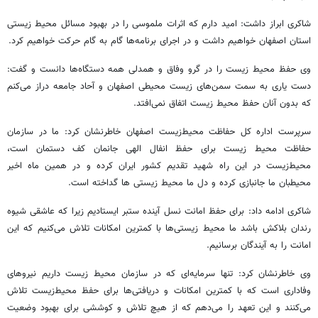
شاکری ابراز داشت: امید دارم که اثرات ملموسی را در بهبود مسائل محیط زیستی
استان اصفهان خواهیم داشت و در اجرای برنامه‌ها گام به گام حرکت خواهیم کرد.
وی حفظ محیط زیست را در گرو وفاق و همدلی همه دستگاه‌ها دانست و گفت:
دست یاری به سمت سمن‌های زیست محیطی اصفهان و آحاد جامعه دراز می‌کنم
که بدون آنان حفظ محیط زیست اتفاق نمی‌افتد.
سرپرست اداره کل حفاظت محیط‌زیست اصفهان خاطرنشان کرد: ما در سازمان
حفاظت محیط زیست برای حفظ انفال الهی جانمان کف دستمان است،
محیط‌زیست در این راه شهید تقدیم کشور ایران کرده و در همین ماه اخیر
محیطبان
ما جانبازی کرده و دل ما محیط زیستی
ها
گداخته است.
شاکری ادامه داد: برای حفظ امانت نسل آینده ستبر ایستادیم زیرا که عاشقی شیوه
رندان بلاکش باشد ما محیط زیستی‌ها با کمترین امکانات تلاش می‌کنیم که این
امانت را به آیندگان برسانیم.
وی خاطرنشان کرد: تنها سرمایه‌ای که در سازمان محیط زیست داریم نیروهای
وفاداری است که با کمترین امکانات و دریافتی‌ها برای حفظ محیط‌زیست تلاش
می‌کنند و این تعهد را می‌دهم که از هیچ تلاش و کوششی برای بهبود وضعیت