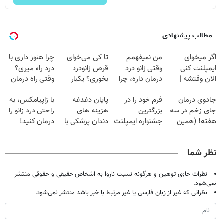
مطالب پیشنهادی
اگر میخوای
من نمیفهمم
تا کی می‌خوای
چرا هنوز داری با
ایمپلنت کنی
وقتی زانو درد
قرص زانودرد
درد راه میری؟
الان وقتشه |
درمان داره، چرا
بخوری؟ یکبار
وقتی راه درمان
فقط با ۲۵
دردش رو داری
اصولی درمانش
جلو پاته!
جادوی درمان
فرم خود را در
پایان دغدغه
با زاپیامکس، به
میلیون تومان!!!
تحمل میکنی؟❗
کن
جای زخم در سه
بزرگترین
هزینه های
راحتی درد زانو را
هفته! (همین
جشنواره ایمپلنت
دندان پزشکی با
درمان کنید!
حالا رایگان
تهران پر کنید ! |
پک سفید کننده
صحبت کنید)
فقط ۲۵ میلیون
خانگی
نظر شما
نظرات حاوی توهین و هرگونه نسبت ناروا به اشخاص حقیقی و حقوقی منتشر
نمی‌شود.
نظراتی که غیر از زبان فارسی یا غیر مرتبط با خبر باشد منتشر نمی‌شود.