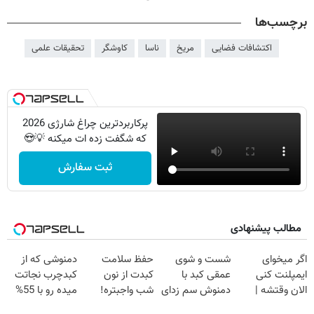
برچسب‌ها
اکتشافات فضایی
مریخ
ناسا
کاوشگر
تحقیقات علمی
پرکاربردترین چراغ شارژی 2026
که شگفت زده ات میکنه 💡😍
ثبت سفارش
مطالب پیشنهادی
اگر میخوای
شست و شوی
حفظ سلامت
دمنوشی که از
ایمپلنت کنی
عمقی کبد با
کبدت از نون
کبدچرب نجاتت
الان وقتشه |
دمنوش سم زدای
شب واجبتره!
میده رو با 55%
فقط با ۲۵
گیاهی
تخفیف بخر!