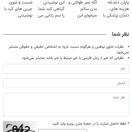
پایان دغدغه
اگه عمر طولانی و
این نوشیدنی
شست و شوی
میلیون تومان!!!
هزینه های
بدن سالم
گیاهی کبد شما
چربی های کبد با
دندان پزشکی با
میخوای این
را سم زدایی می
نوشیدنی
پک سفید کننده
نوشیدنی رو با
کند (با ضمانت
گیاهی(55%تخفیف)
خانگی
تخفیف بخر
مرجوعی)
نظر شما
نظرات حاوی توهین و هرگونه نسبت ناروا به اشخاص حقیقی و حقوقی منتشر
نمی‌شود.
نظراتی که غیر از زبان فارسی یا غیر مرتبط با خبر باشد منتشر نمی‌شود.
*
لطفا حاصل عبارت را در جعبه متن روبرو وارد کنید