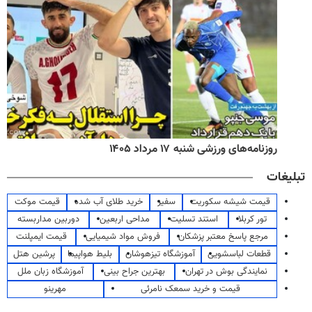
روزنامه‌های ورزشی شنبه ۱۷ مرداد ۱۴۰۵
تبلیغات
قیمت شیشه سکوریت
سفیر
خرید طلای آب شده
قیمت موکت
تور کربلا
استند تسلیت
مداحی اربعین
دوربین مداربسته
مرجع پاسخ معتبر پزشکان
فروش مواد شیمیایی
قیمت ایمپلنت
قطعات لباسشویی
آموزشگاه تیزهوشان
بلیط هواپیما
پرشین هتل
نمایندگی بوش در تهران
بهترین جراح بینی
آموزشگاه زبان ملل
قیمت و خرید سمعک نامرئی
مهرینو